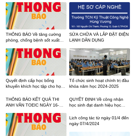
THÔNG BÁO Về tăng cường
SỬA CHỮA VÀ LẮP ĐẶT ĐIỆN
phòng, chống bệnh sốt xuất
LẠNH DÂN DỤNG
huyết và bệnh Chikungunya
Quyết định cấp học bổng
Tổ chức sinh hoạt chính trị đầu
khuyến khích học tập cho học
khóa năm học 2024-2025
sinh học kỳ II năm học 2022-
2023
THÔNG BÁO KẾT QUẢ THI
QUYẾT ĐỊNH Về công nhận
ANH VĂN TOEIC NGÀY 16-
học sinh đạt danh hiệu học
18.08.2024
sinh Xuất sắc, Giỏi, Khá Năm
học 2022-2023
Lịch công tác từ ngày 01/4 đến
ngày 07/4/2024