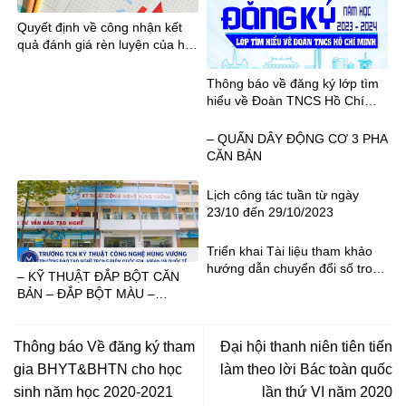
Quyết định về công nhận kết
quả đánh giá rèn luyện của học
sinh học kỳ I năm học 2023-
2024
Thông báo về đăng ký lớp tìm
hiểu về Đoàn TNCS Hồ Chí
Minh năm học 2023 – 2024
– QUẤN DÂY ĐỘNG CƠ 3 PHA
CĂN BẢN
Lịch công tác tuần từ ngày
23/10 đến 29/10/2023
Triển khai Tài liệu tham khảo
hướng dẫn chuyển đổi số trong
– KỸ THUẬT ĐẮP BỘT CĂN
GDNN
BẢN – ĐẮP BỘT MÀU –
DESIGN
Thông báo Về đăng ký tham
Đại hội thanh niên tiên tiến
gia BHYT&BHTN cho học
làm theo lời Bác toàn quốc
sinh năm học 2020-2021
lần thứ VI năm 2020