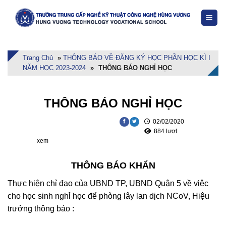
Skip
to
content
Trang Chủ
»
THÔNG BÁO VỀ ĐĂNG KÝ HỌC PHẦN HỌC KÌ I
NĂM HỌC 2023-2024
»
THÔNG BÁO NGHỈ HỌC
THÔNG BÁO NGHỈ HỌC
02/02/2020
884 lượt
xem
THÔNG BÁO KHẨN
Thực hiện chỉ đạo của UBND TP, UBND Quận 5 về việc
cho học sinh nghỉ học để phòng lây lan dịch NCoV, Hiệu
trưởng thông báo :