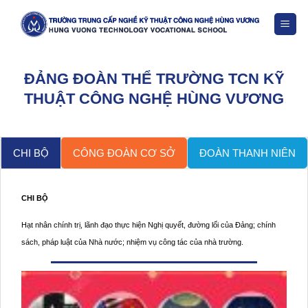
Skip
to
content
ĐẢNG ĐOÀN THỂ TRƯỜNG TCN KỸ
THUẬT CÔNG NGHỆ HÙNG VƯƠNG
CHI BỘ
CÔNG ĐOÀN CƠ SỞ
ĐOÀN THANH NIÊN
CHI BỘ
Hạt nhân chính trị, lãnh đạo thực hiện Nghị quyết, đường lối của Đảng; chính
sách, pháp luật của Nhà nước; nhiệm vụ công tác của nhà trường.