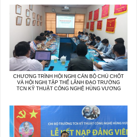
CHƯƠNG TRÌNH HỘI NGHỊ CÁN BỘ CHỦ CHỐT
VÀ HỘI NGHỊ TẬP THỂ LÃNH ĐẠO TRƯỜNG
TCN KỸ THUẬT CÔNG NGHỆ HÙNG VƯƠNG