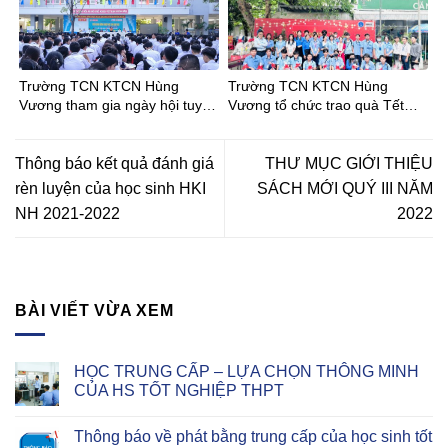
KTCNHùng Vương
Trường TCN KTCN Hùng
Trường TCN KTCN Hùng
Vương tham gia ngày hội tuyển
Vương tổ chức trao quà Tết
sinh tại Trường THCS Phong
Bính Ngọ cho Đoàn viên – Học
Phú
sinh
Thông báo kết quả đánh giá
THƯ MỤC GIỚI THIỆU
rèn luyện của học sinh HKI
SÁCH MỚI QUÝ III NĂM
NH 2021-2022
2022
BÀI VIẾT VỪA XEM
HỌC TRUNG CẤP – LỰA CHỌN THÔNG MINH
CỦA HS TỐT NGHIỆP THPT
Thông báo về phát bằng trung cấp của học sinh tốt