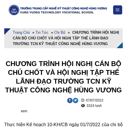
Skip
to
content
Trang Chủ
»
Tin Tức
»
Chi Bộ
»
CHƯƠNG TRÌNH HỘI NGHỊ
CÁN BỘ CHỦ CHỐT VÀ HỘI NGHỊ TẬP THỂ LÃNH ĐẠO
TRƯỜNG TCN KỸ THUẬT CÔNG NGHỆ HÙNG VƯƠNG
CHƯƠNG TRÌNH HỘI NGHỊ CÁN BỘ
CHỦ CHỐT VÀ HỘI NGHỊ TẬP THỂ
LÃNH ĐẠO TRƯỜNG TCN KỸ
THUẬT CÔNG NGHỆ HÙNG VƯƠNG
07/07/2022
3324 lượt
xem
Thực hiện Kế hoạch 10-KH/CB ngày 01/7/2022 của chi bộ