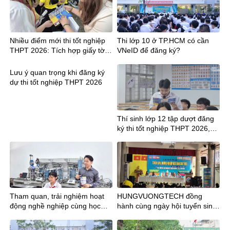
Nhiều điểm mới thi tốt nghiệp
Thi lớp 10 ở TP.HCM có cần
THPT 2026: Tích hợp giấy tờ,
VNeID để đăng ký?
công bố điểm sớm hơn 12
ngày
Lưu ý quan trọng khi đăng ký
dự thi tốt nghiệp THPT 2026
Thí sinh lớp 12 tập dượt đăng
ký thi tốt nghiệp THPT 2026,
lưu ý mã tỉnh mới
Tham quan, trải nghiệm hoạt
HUNGVUONGTECH đồng
động nghề nghiệp cùng học
hành cùng ngày hội tuyển sinh
sinh Trường THCS Phan Đăng
tại trường THCS Trần Bội Cơ
Lưu tại Trường TCN