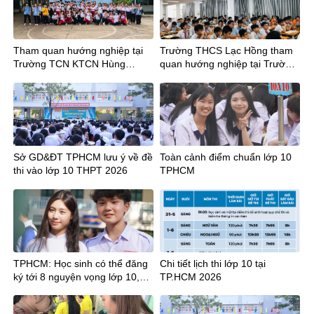
Tham quan hướng nghiệp tại
Trường THCS Lạc Hồng tham
Trường TCN KTCN Hùng
quan hướng nghiệp tại Trường
Vương cùng Thầy trò Trường
Trung cấp nghề Kỹ thuật Công
THCS Chu Văn An và THCS
ghệ Hùng Vương
Hậu Giang
Sở GD&ĐT TPHCM lưu ý về đề
Toàn cảnh điểm chuẩn lớp 10
thi vào lớp 10 THPT 2026
TPHCM
TPHCM: Học sinh có thể đăng
Chi tiết lịch thi lớp 10 tại
ký tới 8 nguyện vọng lớp 10,
TP.HCM 2026
cần lưu ý gì?