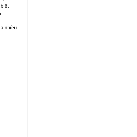
biết
.
ua nhiều