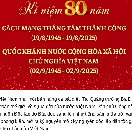
Việt Nam như một bản hùng ca bất diệt. Tại Quảng trường Ba Đì
ới toàn thế giới về sự ra đời của nước Việt Nam Dân chủ Cộng h
ngôn Độc lập do Bác đọc vang lên như tiếng sấm giữa trời xa
 phong kiến, mở ra kỷ nguyên mới: kỷ nguyên độc lập dân tộc g
c cho nhân dân Việt Nam.