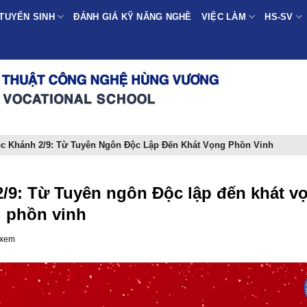
TUYỂN SINH
ĐÁNH GIÁ KỸ NĂNG NGHỀ
VIỆC LÀM
HS-SV
c Khánh 2/9: Từ Tuyên Ngôn Độc Lập Đến Khát Vọng Phồn Vinh
/9: Từ Tuyên ngôn Độc lập đến khát v
phồn vinh
 xem