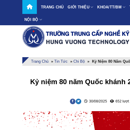
Skip
TRANG CHỦ
GIỚI THIỆU
KHOA/TT/BM
to
content
NỘI BỘ
Trang Chủ
»
Tin Tức
»
Chi Bộ
»
Kỷ Niệm 80 Năm Quố
Kỷ niệm 80 năm Quốc khánh 2
30/08/2025
652 lượt