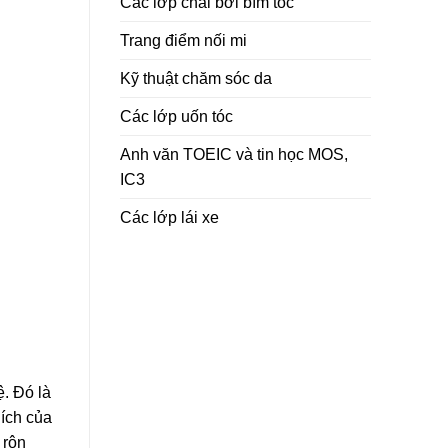
Các lớp chải bới bím tóc
Trang điểm nối mi
Kỹ thuật chăm sóc da
Các lớp uốn tóc
Anh văn TOEIC và tin học MOS,
IC3
Các lớp lái xe
ệ. Đó là
 ích của
 rộn