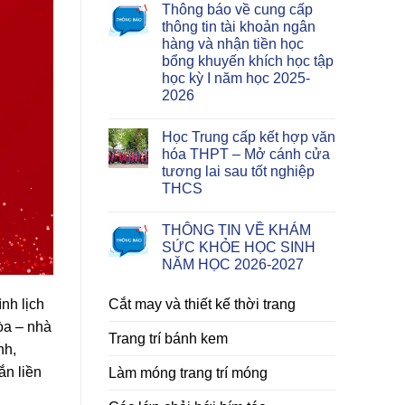
Thông báo về cung cấp
thông tin tài khoản ngân
hàng và nhận tiền học
bổng khuyến khích học tập
học kỳ I năm học 2025-
2026
Học Trung cấp kết hợp văn
hóa THPT – Mở cánh cửa
tương lai sau tốt nghiệp
THCS
THÔNG TIN VỀ KHÁM
SỨC KHỎE HỌC SINH
NĂM HỌC 2026-2027
Cắt may và thiết kế thời trang
nh lịch
òa – nhà
Trang trí bánh kem
nh,
ắn liền
Làm móng trang trí móng