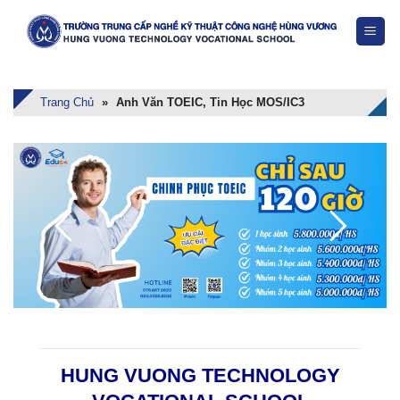
Skip
to
content
Trang Chủ
»
Anh Văn TOEIC, Tin Học MOS/IC3
HUNG VUONG TECHNOLOGY