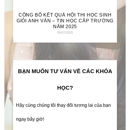
CÔNG BỐ KẾT QUẢ HỘI THI HỌC SINH
GIỎI ANH VĂN – TIN HỌC CẤP TRƯỜNG
NĂM 2025
04/07/2025
BẠN MUỐN TƯ VẤN VỀ CÁC KHÓA
HỌC?
Hãy cùng chúng tôi thay đổi tương lai của bạn
ngay bây giờ!