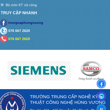
Bộ môn KT nữ công
TRUY CẬP NHANH
trungcaphungvuong
076 667 2620
076 667 2620
TRƯỜNG TRUNG CẤP NGHỀ KỸ
THUẬT CÔNG NGHỆ HÙNG VƯƠNG