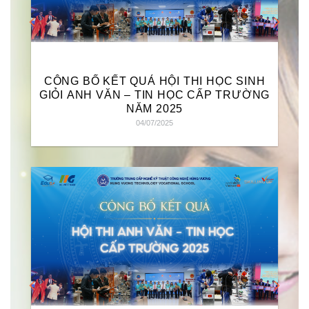
CÔNG BỐ KẾT QUẢ HỘI THI HỌC SINH
GIỎI ANH VĂN – TIN HỌC CẤP TRƯỜNG
NĂM 2025
04/07/2025
ẬN