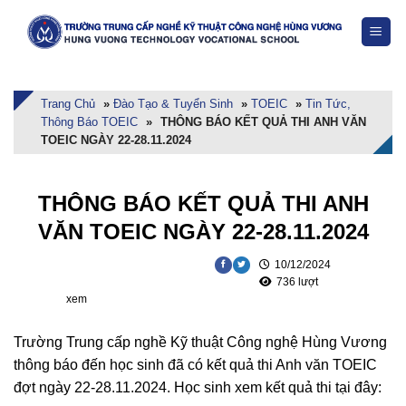
Skip
to
content
Trang Chủ
»
Đào Tạo & Tuyển Sinh
»
TOEIC
»
Tin Tức,
Thông Báo TOEIC
»
THÔNG BÁO KẾT QUẢ THI ANH VĂN
TOEIC NGÀY 22-28.11.2024
THÔNG BÁO KẾT QUẢ THI ANH
VĂN TOEIC NGÀY 22-28.11.2024
10/12/2024
736 lượt
xem
Trường Trung cấp nghề Kỹ thuật Công nghệ Hùng Vương
thông báo đến học sinh đã có kết quả thi Anh văn TOEIC
đợt ngày 22-28.11.2024. Học sinh xem kết quả thi tại đây: