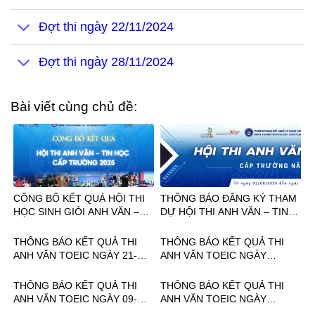
Đợt thi ngày 22/11/2024
Đợt thi ngày 28/11/2024
Bài viết cùng chủ đề:
CÔNG BỐ KẾT QUẢ HỘI THI
THÔNG BÁO ĐĂNG KÝ THAM
HỌC SINH GIỎI ANH VĂN –
DỰ HỘI THI ANH VĂN – TIN
TIN HỌC CẤP TRƯỜNG NĂM
HỌC CẤP TRƯỜNG
2025
THÔNG BÁO KẾT QUẢ THI
THÔNG BÁO KẾT QUẢ THI
ANH VĂN TOEIC NGÀY 21-
ANH VĂN TOEIC NGÀY
22.12.2024
12.12.2024
THÔNG BÁO KẾT QUẢ THI
THÔNG BÁO KẾT QUẢ THI
ANH VĂN TOEIC NGÀY 09-
ANH VĂN TOEIC NGÀY
16.11.2024
19.10.2024