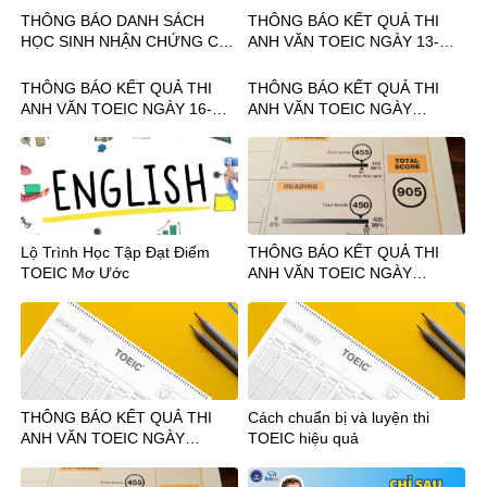
THÔNG BÁO DANH SÁCH
THÔNG BÁO KẾT QUẢ THI
HỌC SINH NHẬN CHỨNG CHỈ
ANH VĂN TOEIC NGÀY 13-
TIN HỌC MOS NGÀY 8-
14/9/2024
24.08.2024
THÔNG BÁO KẾT QUẢ THI
THÔNG BÁO KẾT QUẢ THI
ANH VĂN TOEIC NGÀY 16-
ANH VĂN TOEIC NGÀY
18.08.2024
05.08.2024
Lộ Trình Học Tập Đạt Điểm
THÔNG BÁO KẾT QUẢ THI
TOEIC Mơ Ước
ANH VĂN TOEIC NGÀY
20.07.2024
THÔNG BÁO KẾT QUẢ THI
Cách chuẩn bị và luyện thi
ANH VĂN TOEIC NGÀY
TOEIC hiệu quả
18.07.2024