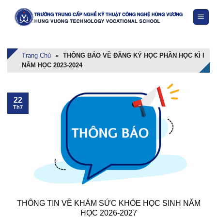
Skip
to
content
Trang Chủ
»
THÔNG BÁO VỀ ĐĂNG KÝ HỌC PHẦN HỌC KÌ I
NĂM HỌC 2023-2024
22
Th7
THÔNG TIN VỀ KHÁM SỨC KHỎE HỌC SINH NĂM
HỌC 2026-2027