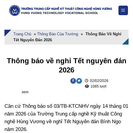
Skip
to
content
Trang Chủ
»
Thông Báo Của Trường
»
Thông Báo Về Nghỉ
Tết Nguyên Đán 2026
Thông báo về nghỉ Tết nguyên đán
2026
02/02/2026
1085 lượt
xem
Căn cứ Thông báo số 03/TB-KTCNHV ngày 14 tháng 01
năm 2026 của Trường Trung cấp nghề Kỹ thuật Công
nghệ Hùng Vương về nghỉ Tết Nguyên đán Bính Ngọ
năm 2026.