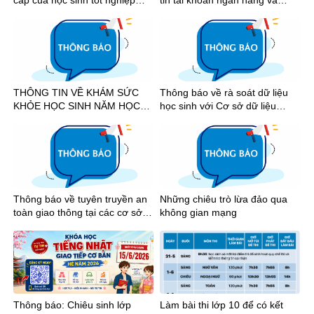
năm 2026
nhận tiền học bổng khuyến
khích học tập học kỳ I năm học
2025-2026
THÔNG TIN VỀ KHÁM SỨC
Thông báo về rà soát dữ liệu
KHỎE HỌC SINH NĂM HỌC
học sinh với Cơ sở dữ liệu
2026-2027
quốc gia
Thông báo về tuyên truyền an
Những chiêu trò lừa đảo qua
toàn giao thông tại các cơ sở
không gian mạng
giáo dục trên địa bàn Thành
phố Hồ Chí Minh năm 2026
Thông báo: Chiêu sinh lớp
Làm bài thi lớp 10 để có kết