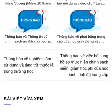
Hùng Vương (Mùng 10 tháng 3
tạo nội dung video clip “ Lan
âm lịch), Ngày Chiến thắng
tỏa tinh thần thể thao học
(30/4) và Ngày Quốc tế Lao
đường Thành phố Hồ Chí Minh
động (01/5) năm 2026
năm học 2025-2026”
Thông báo về Thông tin về
Thông báo về phát bằng trung
chính sách ưu đãi cho học sinh
cấp của học sinh tốt nghiệp
khi đi xe buýt trên địa bàn
năm 2026
Thành phố Hồ Chí Minh
Thông báo về việc bổ sung
Thông báo về nghiêm cấm
hồ sơ thực hiện chính sách
sử dụng và tàng trữ thuốc lá
miễn, giảm học phí của học
trong trường học
sinh trình độ trung cấp
BÀI VIẾT VỪA XEM