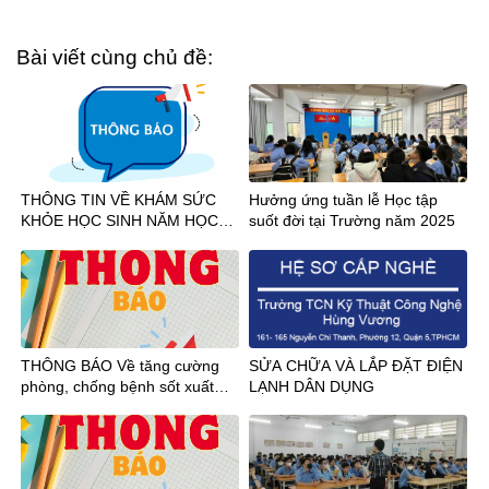
Bài viết cùng chủ đề:
THÔNG TIN VỀ KHÁM SỨC
Hưởng ứng tuần lễ Học tập
KHỎE HỌC SINH NĂM HỌC
suốt đời tại Trường năm 2025
2026-2027
THÔNG BÁO Về tăng cường
SỬA CHỮA VÀ LẮP ĐẶT ĐIỆN
phòng, chống bệnh sốt xuất
LẠNH DÂN DỤNG
huyết và bệnh Chikungunya