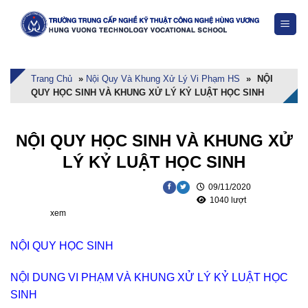
Skip
to
content
Trang Chủ
»
Nội Quy Và Khung Xử Lý Vi Phạm HS
»
NỘI
QUY HỌC SINH VÀ KHUNG XỬ LÝ KỶ LUẬT HỌC SINH
NỘI QUY HỌC SINH VÀ KHUNG XỬ
LÝ KỶ LUẬT HỌC SINH
09/11/2020
1040 lượt
xem
NỘI QUY HỌC SINH
NỘl DUNG VI PHẠM VÀ KHUNG XỬ LÝ KỶ LUẬT HỌC
SINH