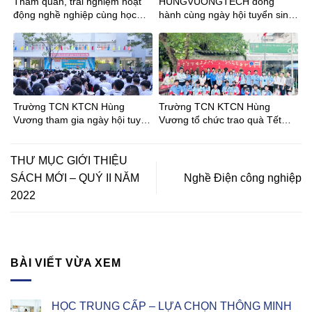
Tham quan, trải nghiệm hoạt
HUNGVUONGTECH đồng
động nghề nghiệp cùng học
hành cùng ngày hội tuyển sinh
sinh Trường THCS Phan Đăng
tại trường THCS Trần Bội Cơ
Lưu tại Trường TCN
KTCNHùng Vương
Trường TCN KTCN Hùng
Trường TCN KTCN Hùng
Vương tham gia ngày hội tuyển
Vương tổ chức trao quà Tết
sinh tại Trường THCS Phong
Bính Ngọ cho Đoàn viên – Học
Phú
sinh
THƯ MỤC GIỚI THIỆU
SÁCH MỚI – QUÝ II NĂM
Nghề Điện công nghiệp
2022
BÀI VIẾT VỪA XEM
HỌC TRUNG CẤP – LỰA CHỌN THÔNG MINH