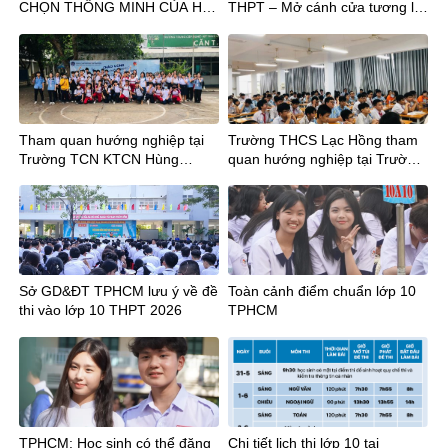
CHỌN THÔNG MINH CỦA HS
THPT – Mở cánh cửa tương lai
TỐT NGHIỆP THPT
sau tốt nghiệp THCS
Tham quan hướng nghiệp tại
Trường THCS Lạc Hồng tham
Trường TCN KTCN Hùng
quan hướng nghiệp tại Trường
Vương cùng Thầy trò Trường
Trung cấp nghề Kỹ thuật Công
THCS Chu Văn An và THCS
ghệ Hùng Vương
Hậu Giang
Sở GD&ĐT TPHCM lưu ý về đề
Toàn cảnh điểm chuẩn lớp 10
thi vào lớp 10 THPT 2026
TPHCM
TPHCM: Học sinh có thể đăng
Chi tiết lịch thi lớp 10 tại