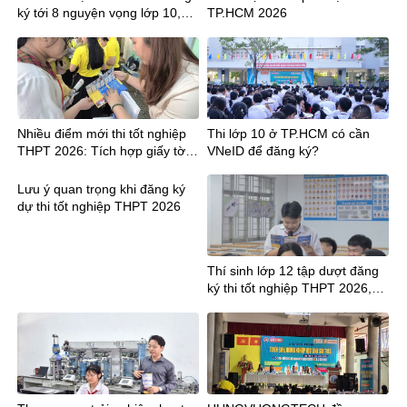
ký tới 8 nguyện vọng lớp 10,
TP.HCM 2026
cần lưu ý gì?
Nhiều điểm mới thi tốt nghiệp
Thi lớp 10 ở TP.HCM có cần
THPT 2026: Tích hợp giấy tờ,
VNeID để đăng ký?
công bố điểm sớm hơn 12
ngày
Lưu ý quan trọng khi đăng ký
dự thi tốt nghiệp THPT 2026
Thí sinh lớp 12 tập dượt đăng
ký thi tốt nghiệp THPT 2026,
lưu ý mã tỉnh mới