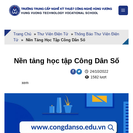
Skip
to
content
Trang Chủ
»
Thư Viện Điện Tử
»
Thông Báo Thư Viện Điện
Tử
»
Nền Tảng Học Tập Công Dân Số
Nền tảng học tập Công Dân Số
24/10/2022
1582 lượt
xem