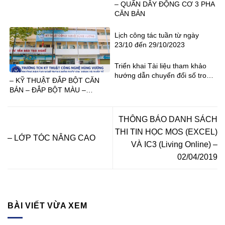
– QUẤN DÂY ĐỘNG CƠ 3 PHA
CĂN BẢN
Lịch công tác tuần từ ngày
23/10 đến 29/10/2023
Triển khai Tài liệu tham khảo
hướng dẫn chuyển đổi số trong
– KỸ THUẬT ĐẮP BỘT CĂN
GDNN
BẢN – ĐẮP BỘT MÀU –
DESIGN
THÔNG BÁO DANH SÁCH
THI TIN HỌC MOS (EXCEL)
– LỚP TÓC NÂNG CAO
VÀ IC3 (Living Online) –
02/04/2019
BÀI VIẾT VỪA XEM