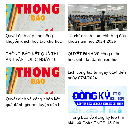
huyết và bệnh Chikungunya
Quyết định cấp học bổng
Tổ chức sinh hoạt chính trị đầu
khuyến khích học tập cho học
khóa năm học 2024-2025
sinh học kỳ II năm học 2022-
2023
THÔNG BÁO KẾT QUẢ THI
QUYẾT ĐỊNH Về công nhận
ANH VĂN TOEIC NGÀY 16-
học sinh đạt danh hiệu học
18.08.2024
sinh Xuất sắc, Giỏi, Khá Năm
học 2022-2023
Lịch công tác từ ngày 01/4 đến
ngày 07/4/2024
Quyết định về công nhận kết
quả đánh giá rèn luyện của học
sinh học kỳ I năm học 2023-
2024
Thông báo về đăng ký lớp tìm
hiểu về Đoàn TNCS Hồ Chí
Minh năm học 2023 – 2024