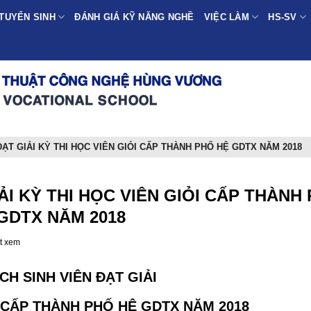
TUYỂN SINH
ĐÁNH GIÁ KỸ NĂNG NGHỀ
VIỆC LÀM
HS-SV
ẠT GIẢI KỲ THI HỌC VIÊN GIỎI CẤP THÀNH PHỐ HỆ GDTX NĂM 2018
I KỲ THI HỌC VIÊN GIỎI CẤP THÀNH
GDTX NĂM 2018
t xem
CH SINH VIÊN ĐẠT GIẢI
I CẤP THÀNH PHỐ HỆ GDTX NĂM 2018