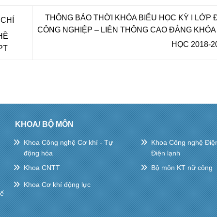
THÔNG BÁO THỜI KHÓA BIỂU HỌC KỲ I LỚP 
CHÍ
CÔNG NGHIỆP – LIÊN THÔNG CAO ĐẲNG KHÓA
HỀ
HỌC 2018-2
PT
KHOA/ BỘ MÔN
Khoa Công nghệ Cơ khí - Tự
Khoa Công nghệ Điện 
động hóa
Điện lạnh
Khoa CNTT
Bộ môn KT nữ công
Khoa Cơ khí động lực
hế