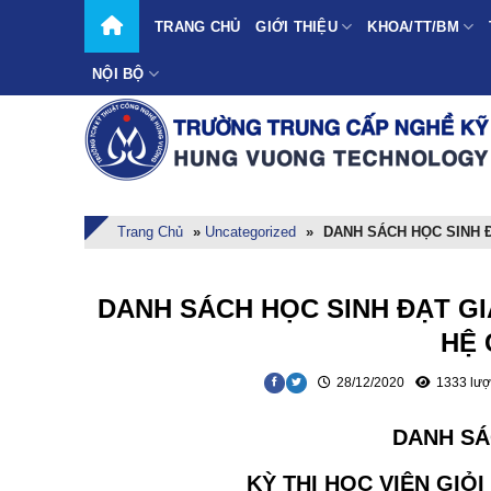
Skip
TRANG CHỦ
GIỚI THIỆU
KHOA/TT/BM
to
content
NỘI BỘ
Trang Chủ
»
Uncategorized
»
DANH SÁCH HỌC SINH Đ
DANH SÁCH HỌC SINH ĐẠT GIẢ
HỆ 
28/12/2020
1333 lượ
DANH SÁ
KỲ THI HỌC VIÊN GIỎ