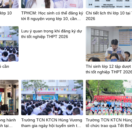
lớp 10
TPHCM: Học sinh có thể đăng ký
Chi tiết lịch thi lớp 10 t
tới 8 nguyện vọng lớp 10, cần
2026
lưu ý gì?
Lưu ý quan trọng khi đăng ký dự
thi tốt nghiệp THPT 2026
ó cần
Thí sinh lớp 12 tập dượt
thi tốt nghiệp THPT 2026
mã tỉnh mới
ng hành
Trường TCN KTCN Hùng Vương
Trường TCN KTCN Hùn
h tại
tham gia ngày hội tuyển sinh tại
tổ chức trao quà Tết Bí
 Cơ
Trường THCS Phong Phú
cho Đoàn viên – Học sin