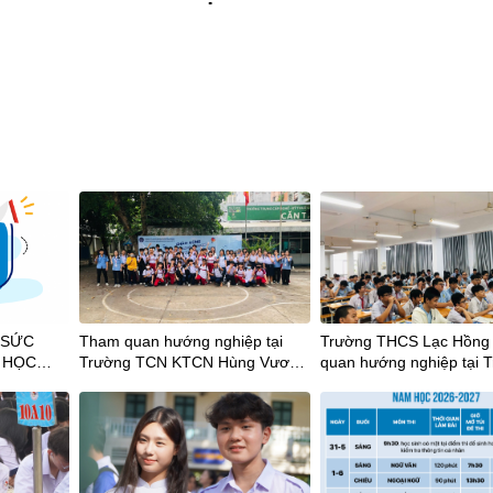
 SỨC
Tham quan hướng nghiệp tại
Trường THCS Lạc Hồng
 HỌC
Trường TCN KTCN Hùng Vương
quan hướng nghiệp tại 
cùng Thầy trò Trường THCS
Trung cấp nghề Kỹ thuậ
Chu Văn An và THCS Hậu Giang
ghệ Hùng Vương