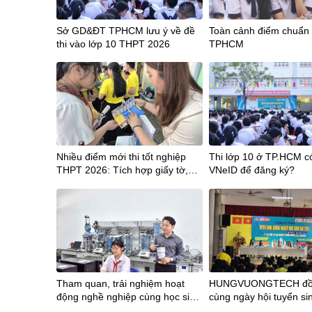
Sở GD&ĐT TPHCM lưu ý về đề
Toàn cảnh điểm chuẩn 
thi vào lớp 10 THPT 2026
TPHCM
Nhiều điểm mới thi tốt nghiệp
Thi lớp 10 ở TP.HCM c
THPT 2026: Tích hợp giấy tờ,
VNeID để đăng ký?
công bố điểm sớm hơn 12 ngày
Tham quan, trải nghiệm hoạt
HUNGVUONGTECH đồ
động nghề nghiệp cùng học sinh
cùng ngày hội tuyển sin
Trường THCS Phan Đăng Lưu
trường THCS Trần Bội