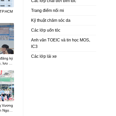
Các lớp chải bới bím tóc
Trang điểm nối mi
ại TP.HCM
Kỹ thuật chăm sóc da
Các lớp uốn tóc
Anh văn TOEIC và tin học MOS,
IC3
Các lớp lái xe
 đăng ký
, lưu ý
g Vương
nh Ngọ
h