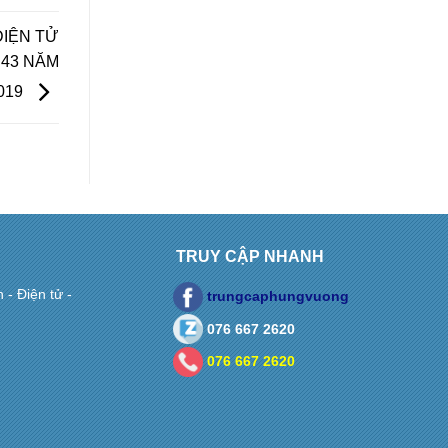
ĐIỆN TỬ
 43 NĂM
019
TRUY CẬP NHANH
- Điện tử -
trungcaphungvuong
076 667 2620
076 667 2620