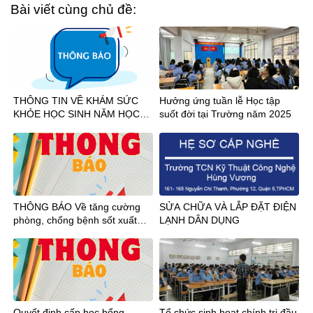
Bài viết cùng chủ đề:
THÔNG TIN VỀ KHÁM SỨC
Hưởng ứng tuần lễ Học tập
KHỎE HỌC SINH NĂM HỌC
suốt đời tại Trường năm 2025
2026-2027
THÔNG BÁO Về tăng cường
SỬA CHỮA VÀ LẮP ĐẶT ĐIỆN
phòng, chống bệnh sốt xuất
LẠNH DÂN DỤNG
huyết và bệnh Chikungunya
Quyết định cấp học bổng
Tổ chức sinh hoạt chính trị đầu