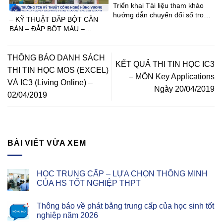
Triển khai Tài liệu tham khảo
hướng dẫn chuyển đổi số trong
– KỸ THUẬT ĐẮP BỘT CĂN
GDNN
BẢN – ĐẮP BỘT MÀU –
DESIGN
THÔNG BÁO DANH SÁCH
KẾT QUẢ THI TIN HỌC IC3
THI TIN HỌC MOS (EXCEL)
– MÔN Key Applications
VÀ IC3 (Living Online) –
Ngày 20/04/2019
02/04/2019
BÀI VIẾT VỪA XEM
HỌC TRUNG CẤP – LỰA CHỌN THÔNG MINH
CỦA HS TỐT NGHIỆP THPT
Thông báo về phát bằng trung cấp của học sinh tốt
nghiệp năm 2026