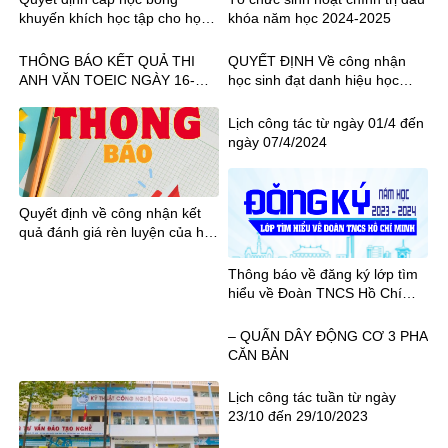
khuyến khích học tập cho học
khóa năm học 2024-2025
sinh học kỳ II năm học 2022-
2023
THÔNG BÁO KẾT QUẢ THI
QUYẾT ĐỊNH Về công nhận
ANH VĂN TOEIC NGÀY 16-
học sinh đạt danh hiệu học
18.08.2024
sinh Xuất sắc, Giỏi, Khá Năm
học 2022-2023
Lịch công tác từ ngày 01/4 đến
ngày 07/4/2024
Quyết định về công nhận kết
quả đánh giá rèn luyện của học
sinh học kỳ I năm học 2023-
2024
Thông báo về đăng ký lớp tìm
hiểu về Đoàn TNCS Hồ Chí
Minh năm học 2023 – 2024
– QUẤN DÂY ĐỘNG CƠ 3 PHA
CĂN BẢN
Lịch công tác tuần từ ngày
23/10 đến 29/10/2023