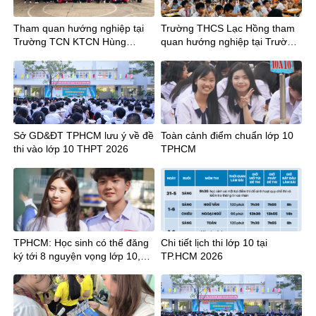
Tham quan hướng nghiệp tại
Trường THCS Lạc Hồng tham
Trường TCN KTCN Hùng
quan hướng nghiệp tại Trường
Vương cùng Thầy trò Trường
Trung cấp nghề Kỹ thuật Công
THCS Chu Văn An và THCS
ghệ Hùng Vương
Hậu Giang
Sở GD&ĐT TPHCM lưu ý về đề
Toàn cảnh điểm chuẩn lớp 10
thi vào lớp 10 THPT 2026
TPHCM
TPHCM: Học sinh có thể đăng
Chi tiết lịch thi lớp 10 tại
ký tới 8 nguyện vọng lớp 10,
TP.HCM 2026
cần lưu ý gì?