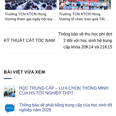
Trường TCN KTCN Hùng
Trường TCN KTCN Hùng
Vương tham gia ngày hội tuyển
Vương tổ chức trao quà Tết
sinh tại Trường THCS Phong
Bính Ngọ cho Đoàn viên – Học
Phú
sinh
Thông báo về thu học phí đợt
KỸ THUẬT CẮT TÓC NAM
2 đối với học sinh hệ trung
cấp khóa 20K14 và 21K15
BÀI VIẾT VỪA XEM
HỌC TRUNG CẤP – LỰA CHỌN THÔNG MINH
CỦA HS TỐT NGHIỆP THPT
Thông báo về phát bằng trung cấp của học sinh tốt
nghiệp năm 2026