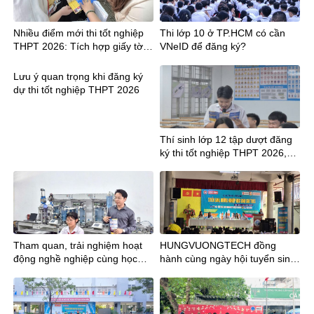
Nhiều điểm mới thi tốt nghiệp
Thi lớp 10 ở TP.HCM có cần
THPT 2026: Tích hợp giấy tờ,
VNeID để đăng ký?
công bố điểm sớm hơn 12
ngày
Lưu ý quan trọng khi đăng ký
dự thi tốt nghiệp THPT 2026
Thí sinh lớp 12 tập dượt đăng
ký thi tốt nghiệp THPT 2026,
lưu ý mã tỉnh mới
Tham quan, trải nghiệm hoạt
HUNGVUONGTECH đồng
động nghề nghiệp cùng học
hành cùng ngày hội tuyển sinh
sinh Trường THCS Phan Đăng
tại trường THCS Trần Bội Cơ
Lưu tại Trường TCN
KTCNHùng Vương