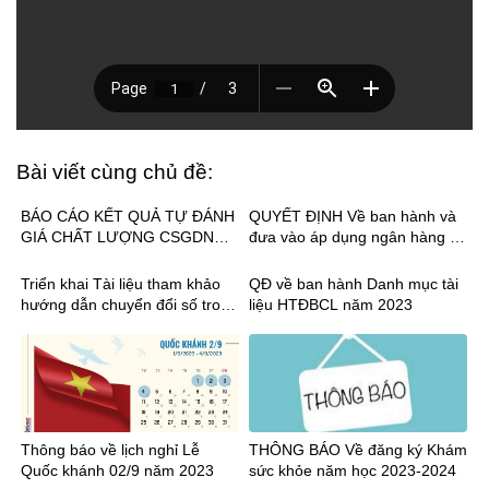
Bài viết cùng chủ đề:
BÁO CÁO KẾT QUẢ TỰ ĐÁNH
QUYẾT ĐỊNH Về ban hành và
GIÁ CHẤT LƯỢNG CSGDNN
đưa vào áp dụng ngân hàng đề
NĂM 2023
thi, câu hỏi thi kết thúc môn
học, mô đun ngành, nghề Bảo
Triển khai Tài liệu tham khảo
QĐ về ban hành Danh mục tài
trì hệ thống thiết bị cơ khí và
hướng dẫn chuyển đổi số trong
liệu HTĐBCL năm 2023
nghề Cơ điện tử, trình độ trung
GDNN
cấp năm 2023
Thông báo về lịch nghỉ Lễ
THÔNG BÁO Về đăng ký Khám
Quốc khánh 02/9 năm 2023
sức khỏe năm học 2023-2024