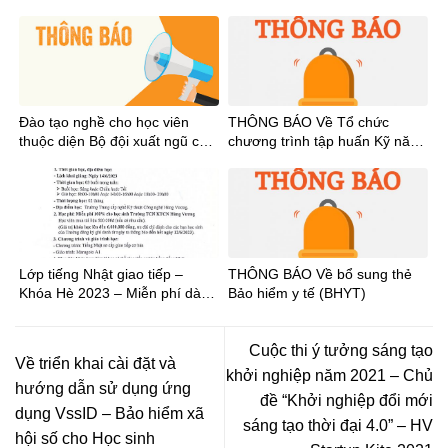
năm 2023
và nhận tiền học bổng khuyến
khích học tập học kỳ I năm học
2022-2023
Đào tạo nghề cho học viên
THÔNG BÁO Về Tổ chức
thuộc diện Bộ đội xuất ngũ có
chương trình tập huấn Kỹ năng
thẻ học nghề
bổ trợ nghề nghiệp cho học
sinh năm 2023
Lớp tiếng Nhật giao tiếp –
THÔNG BÁO Về bổ sung thẻ
Khóa Hè 2023 – Miễn phí dành
Bảo hiểm y tế (BHYT)
cho học sinh
Cuộc thi ý tưởng sáng tạo
Về triển khai cài đặt và
khởi nghiệp năm 2021 – Chủ
hướng dẫn sử dụng ứng
đề “Khởi nghiệp đổi mới
dụng VssID – Bảo hiểm xã
sáng tạo thời đại 4.0” – HV
hội số cho Học sinh