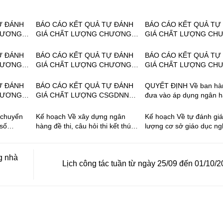
Ự ĐÁNH
BÁO CÁO KẾT QUẢ TỰ ĐÁNH
BÁO CÁO KẾT QUẢ TỰ
HƯƠNG
GIÁ CHẤT LƯỢNG CHƯƠNG
GIÁ CHẤT LƯỢNG CH
NH,
TRÌNH ĐÀO TẠO NGÀNH,
TRÌNH ĐÀO TẠO NGÀN
ỬA CHỮA
NGHỀ: ĐIỆN TỬ CÔNG NGHIỆP
NGHỀ: QUẢN TRỊ MẠN
Ự ĐÁNH
BÁO CÁO KẾT QUẢ TỰ ĐÁNH
BÁO CÁO KẾT QUẢ TỰ
H ĐỘ
TRÌNH ĐỘ TRUNG CẤP NĂM
TÍNH TRÌNH ĐỘ TRUN
HƯƠNG
GIÁ CHẤT LƯỢNG CHƯƠNG
GIÁ CHẤT LƯỢNG CH
5
2025
NĂM 2024
NH,
TRÌNH ĐÀO TẠO NGÀNH,
TRÌNH ĐÀO TẠO NGÀN
G NGHIỆP
NGHỀ: CÔNG NGHỆ Ô TÔ
NGHỀ: CƠ ĐIỆN TỬ T
Ự ĐÁNH
BÁO CÁO KẾT QUẢ TỰ ĐÁNH
QUYẾT ĐỊNH Về ban hành và
P NĂM
TRÌNH ĐỘ TRUNG CẤP NĂM
TRUNG CẤP NĂM 2024
HƯƠNG
GIÁ CHẤT LƯỢNG CSGDNN
đưa vào áp dụng ngân 
2024
NH,
NĂM 2023
thi, câu hỏi thi kết thúc 
Ô TÔ
mô đun ngành, nghề Bảo
 chuyển
Kế hoạch Về xây dựng ngân
Kế hoạch Về tự đánh giá
P NĂM
thống thiết bị cơ khí và 
 số
hàng đề thi, câu hỏi thi kết thúc
lượng cơ sở giáo dục n
điện tử, trình độ trung 
 2025
mô đun, môn học 11 nghề trình
nghiệp năm 2023
2023
độ trung cấp năm 2023
g nhà
Lịch công tác tuần từ ngày 25/09 đến 01/10/