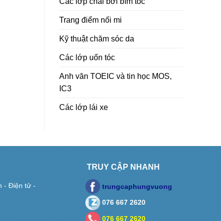
Các lớp chải bới bím tóc
Trang điểm nối mi
Kỹ thuật chăm sóc da
Các lớp uốn tóc
Anh văn TOEIC và tin học MOS,
IC3
Các lớp lái xe
TRUY CẬP NHANH
- Điện tử -
trungcaphungvuong
076 667 2620
076 667 2620