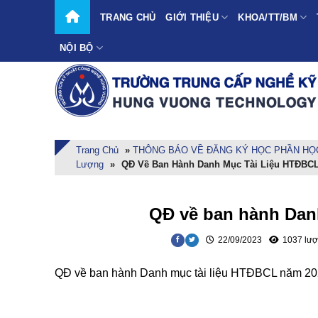
Skip
TRANG CHỦ
GIỚI THIỆU
KHOA/TT/BM
to
content
NỘI BỘ
Trang Chủ
»
THÔNG BÁO VỀ ĐĂNG KÝ HỌC PHẦN HỌC 
Lượng
»
QĐ Về Ban Hành Danh Mục Tài Liệu HTĐBC
QĐ về ban hành Dan
22/09/2023
1037 lượ
QĐ về ban hành Danh mục tài liệu HTĐBCL năm 20