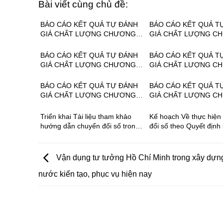
Bài viết cùng chủ đề:
BÁO CÁO KẾT QUẢ TỰ ĐÁNH
BÁO CÁO KẾT QUẢ T
GIÁ CHẤT LƯỢNG CHƯƠNG
GIÁ CHẤT LƯỢNG C
TRÌNH ĐÀO TẠO NGÀNH,
TRÌNH ĐÀO TẠO NGÀ
NGHỀ: QUẢN TRỊ MẠNG MÁY
NGHỀ: VẬN HÀNH, S
BÁO CÁO KẾT QUẢ TỰ ĐÁNH
BÁO CÁO KẾT QUẢ T
TÍNH TRÌNH ĐỘ TRUNG CẤP
THIẾT BỊ LẠNH TRÌN
GIÁ CHẤT LƯỢNG CHƯƠNG
GIÁ CHẤT LƯỢNG C
NĂM 2025
TRUNG CẤP NĂM 202
TRÌNH ĐÀO TẠO NGÀNH,
TRÌNH ĐÀO TẠO NGÀ
NGHỀ: VẬN HÀNH, SỬA CHỮA
NGHỀ: ĐIỆN TỬ CÔN
BÁO CÁO KẾT QUẢ TỰ ĐÁNH
BÁO CÁO KẾT QUẢ T
THIẾT BỊ LẠNH TRÌNH ĐỘ
TRÌNH ĐỘ TRUNG CẤ
GIÁ CHẤT LƯỢNG CHƯƠNG
GIÁ CHẤT LƯỢNG C
TRUNG CẤP NĂM 2024
2024
TRÌNH ĐÀO TẠO NGÀNH,
TRÌNH ĐÀO TẠO NGÀ
NGHỀ: CƠ ĐIỆN TỬ TRÌNH ĐỘ
NGHỀ: CÔNG NGHỆ 
Triển khai Tài liệu tham khảo
Kế hoạch Về thực hiện
TRUNG CẤP NĂM 2023
TRÌNH ĐỘ TRUNG CẤ
hướng dẫn chuyển đổi số trong
đổi số theo Quyết định
2023
GDNN
2222/QĐ-TTg đến năm
Vận dụng tư tưởng Hồ Chí Minh trong xây dựn
nước kiến tạo, phục vụ hiện nay