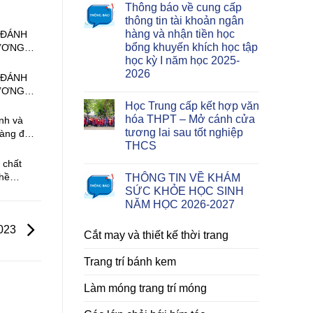
Thông báo về cung cấp
thông tin tài khoản ngân
hàng và nhận tiền học
 ĐÁNH
bổng khuyến khích học tập
ƯƠNG
học kỳ I năm học 2025-
H,
2026
G MÁY
 ĐÁNH
G CẤP
ƯƠNG
H,
Học Trung cấp kết hợp văn
RÌNH ĐỘ
hóa THPT – Mở cánh cửa
tương lai sau tốt nghiệp
hàng đề
THCS
môn học,
 trì hệ
 chất
nghề Cơ
ghề
THÔNG TIN VỀ KHÁM
cấp năm
SỨC KHỎE HỌC SINH
NĂM HỌC 2026-2027
2023
Cắt may và thiết kế thời trang
Trang trí bánh kem
Làm móng trang trí móng