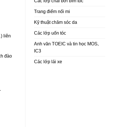
Các lớp chải bới bím tóc
Trang điểm nối mi
Kỹ thuật chăm sóc da
Các lớp uốn tóc
) liên
Anh văn TOEIC và tin học MOS,
IC3
ch đào
Các lớp lái xe
.