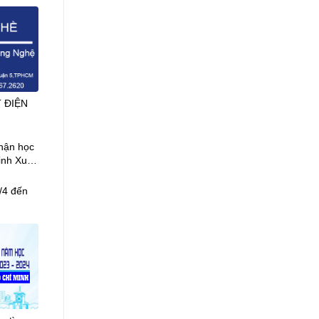
 ĐIỆN
hận học
inh Xuất
2022-
/4 đến