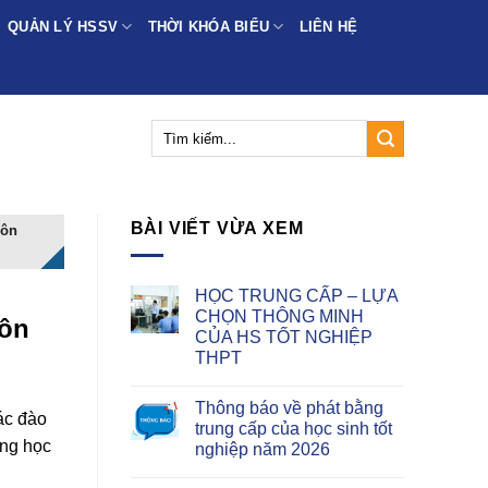
QUẢN LÝ HSSV
THỜI KHÓA BIỂU
LIÊN HỆ
BÀI VIẾT VỪA XEM
Môn
HỌC TRUNG CẤP – LỰA
CHỌN THÔNG MINH
môn
CỦA HS TỐT NGHIỆP
THPT
Thông báo về phát bằng
ác đào
trung cấp của học sinh tốt
òng học
nghiệp năm 2026