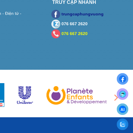
TRUY CẬP NHANH
- Điện tử -
trungcaphungvuong
076 667 2620
076 667 2620