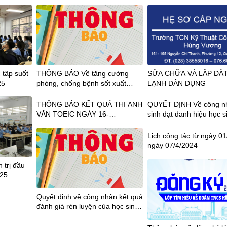
 tập suốt
THÔNG BÁO Về tăng cường
SỬA CHỮA VÀ LẮP ĐẶT
25
phòng, chống bệnh sốt xuất
LẠNH DÂN DỤNG
huyết và bệnh Chikungunya
THÔNG BÁO KẾT QUẢ THI ANH
QUYẾT ĐỊNH Về công n
VĂN TOEIC NGÀY 16-
sinh đạt danh hiệu học s
18.08.2024
sắc, Giỏi, Khá Năm học 
2023
Lịch công tác từ ngày 01
ngày 07/4/2024
 trị đầu
025
Quyết định về công nhận kết quả
đánh giá rèn luyện của học sinh
học kỳ I năm học 2023-2024