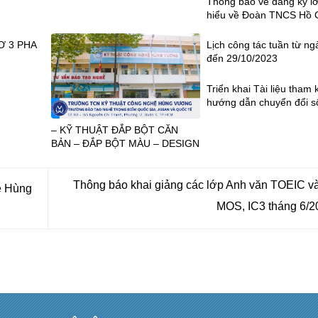
Thông báo về đăng ký lớ
hiểu về Đoàn TNCS Hồ 
năm học 2023 – 2024
Ơ 3 PHA
Lịch công tác tuần từ ng
đến 29/10/2023
Triển khai Tài liệu tham
hướng dẫn chuyển đổi s
GDNN
– KỸ THUẬT ĐẮP BỘT CĂN
BẢN – ĐẮP BỘT MÀU – DESIGN
Thông báo khai giảng các lớp Anh văn TOEIC và
ệ Hùng
MOS, IC3 tháng 6/