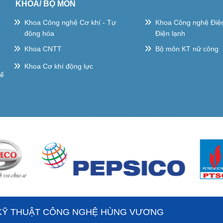
KHOA/ BỘ MÔN
Khoa Công nghệ Cơ khí - Tự
Khoa Công nghệ Điện 
động hóa
Điện lạnh
Khoa CNTT
Bộ môn KT nữ công
Khoa Cơ khí động lực
hế
KỸ THUẬT CÔNG NGHỆ HÙNG VƯƠNG