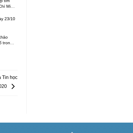
p tìm
Chí Minh
ày 23/10
 khảo
ố trong
 Tin học
2020