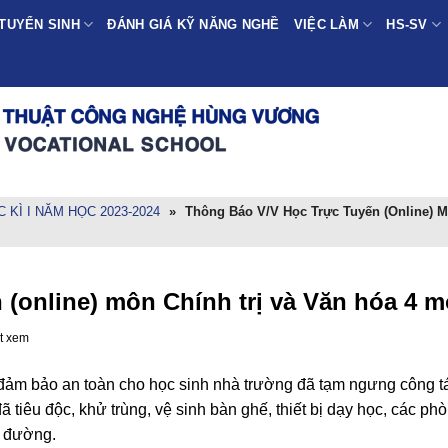
TUYỂN SINH
ĐÁNH GIÁ KỸ NĂNG NGHỀ
VIỆC LÀM
HS-SV
KÌ I NĂM HỌC 2023-2024
»
Thông Báo V/v Học Trực Tuyến (online) 
 (online) môn Chính trị và Văn hóa 4 
t xem
ể đảm bảo an toàn cho học sinh nhà trường đã tạm ngưng công t
 tiêu độc, khử trùng, vệ sinh bàn ghế, thiết bị dạy học, các ph
c đường.