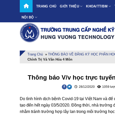
Skip
TRANG CHỦ
GIỚI THIỆU
KHOA/TT/BM
to
content
NỘI BỘ
Trang Chủ
»
THÔNG BÁO VỀ ĐĂNG KÝ HỌC PHẦN HỌC 
Chính Trị Và Văn Hóa 4 Môn
Thông báo V/v học trực tuyến
28/12/2020
1059 lượ
Do tình hình dịch bệnh Covid-19 tại Việt Nam và đ
tạo đến hết ngày 03/5/2020. Đồng thời, nhà trường đã
nhằm tránh trường hợp lây lan trong môi trường họ