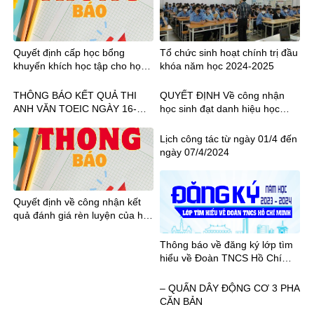
Quyết định cấp học bổng
Tổ chức sinh hoạt chính trị đầu
khuyến khích học tập cho học
khóa năm học 2024-2025
sinh học kỳ II năm học 2022-
2023
THÔNG BÁO KẾT QUẢ THI
QUYẾT ĐỊNH Về công nhận
ANH VĂN TOEIC NGÀY 16-
học sinh đạt danh hiệu học
18.08.2024
sinh Xuất sắc, Giỏi, Khá Năm
học 2022-2023
Lịch công tác từ ngày 01/4 đến
ngày 07/4/2024
Quyết định về công nhận kết
quả đánh giá rèn luyện của học
sinh học kỳ I năm học 2023-
2024
Thông báo về đăng ký lớp tìm
hiểu về Đoàn TNCS Hồ Chí
Minh năm học 2023 – 2024
– QUẤN DÂY ĐỘNG CƠ 3 PHA
CĂN BẢN