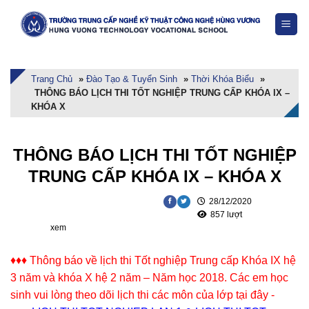
Skip
to
content
Trang Chủ
»
Đào Tạo & Tuyển Sinh
»
Thời Khóa Biểu
»
THÔNG BÁO LỊCH THI TỐT NGHIỆP TRUNG CẤP KHÓA IX –
KHÓA X
THÔNG BÁO LỊCH THI TỐT NGHIỆP
TRUNG CẤP KHÓA IX – KHÓA X
28/12/2020
857 lượt
xem
♦♦♦ Thông báo về lịch thi Tốt nghiệp Trung cấp Khóa IX hệ
3 năm và khóa X hệ 2 năm – Năm học 2018. Các em học
sinh vui lòng theo dõi lịch thi các môn của lớp tại đây -