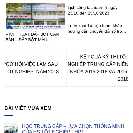
Lịch công tác tuần từ ngày
23/10 đến 29/10/2023
Triển khai Tài liệu tham khảo
hướng dẫn chuyển đổi số trong
– KỸ THUẬT ĐẮP BỘT CĂN
GDNN
BẢN – ĐẮP BỘT MÀU –
DESIGN
KẾT QUẢ KỲ THI TỐT
“CƠ HỘI VIỆC LÀM SAU
NGHIỆP TRUNG CẤP NIÊN
TỐT NGHIỆP” NĂM 2018
KHÓA 2015-2018 VÀ 2016-
2018
BÀI VIẾT VỪA XEM
HỌC TRUNG CẤP – LỰA CHỌN THÔNG MINH
CỦA HS TỐT NGHIỆP THPT