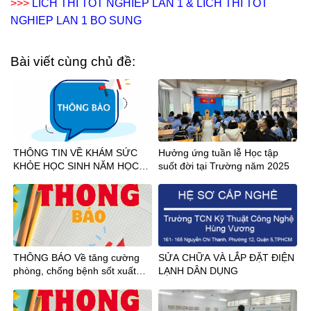
>>>
LICH THI TOT NGHIEP LAN 1 &
LICH THI TOT
NGHIEP LAN 1 BO SUNG
Bài viết cùng chủ đề:
THÔNG TIN VỀ KHÁM SỨC
Hưởng ứng tuần lễ Học tập
KHỎE HỌC SINH NĂM HỌC
suốt đời tại Trường năm 2025
2026-2027
THÔNG BÁO Về tăng cường
SỬA CHỮA VÀ LẮP ĐẶT ĐIỆN
phòng, chống bệnh sốt xuất
LẠNH DÂN DỤNG
huyết và bệnh Chikungunya