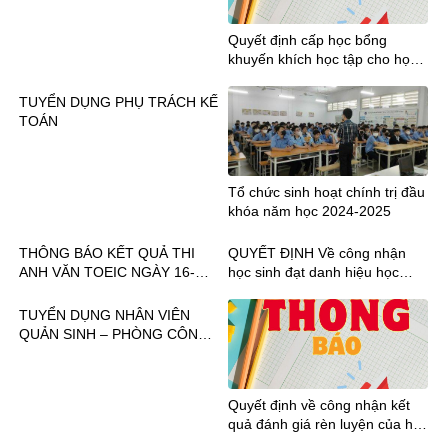
Quyết định cấp học bổng
khuyến khích học tập cho học
sinh học kỳ II năm học 2022-
2023
TUYỂN DỤNG PHỤ TRÁCH KẾ
TOÁN
Tổ chức sinh hoạt chính trị đầu
khóa năm học 2024-2025
THÔNG BÁO KẾT QUẢ THI
QUYẾT ĐỊNH Về công nhận
ANH VĂN TOEIC NGÀY 16-
học sinh đạt danh hiệu học
18.08.2024
sinh Xuất sắc, Giỏi, Khá Năm
học 2022-2023
TUYỂN DỤNG NHÂN VIÊN
QUẢN SINH – PHÒNG CÔNG
TÁC HỌC SINH-SINH VIÊN
Quyết định về công nhận kết
quả đánh giá rèn luyện của học
sinh học kỳ I năm học 2023-