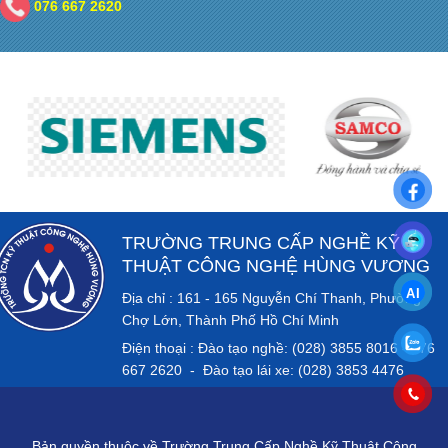
076 667 2620
TRƯỜNG TRUNG CẤP NGHỀ KỸ
THUẬT CÔNG NGHỆ HÙNG VƯƠNG
Địa chỉ : 161 - 165 Nguyễn Chí Thanh, Phường
Chợ Lớn, Thành Phố Hồ Chí Minh
Điện thoại : Đào tạo nghề: (028) 3855 8016 - 076
667 2620 - Đào tạo lái xe: (028) 3853 4476
Bản quyền thuộc về Trường Trung Cấp Nghề Kỹ Thuật Công