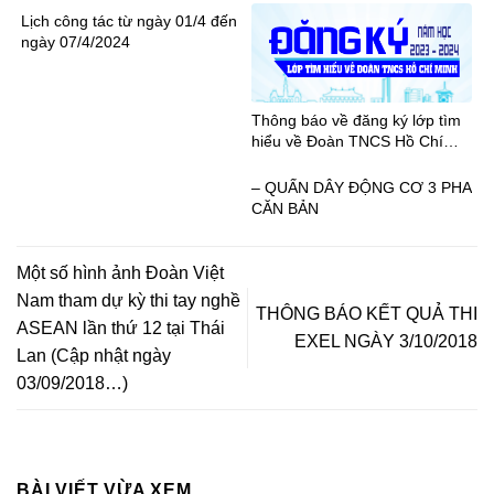
2024
Lịch công tác từ ngày 01/4 đến
ngày 07/4/2024
Thông báo về đăng ký lớp tìm
hiểu về Đoàn TNCS Hồ Chí
Minh năm học 2023 – 2024
– QUẤN DÂY ĐỘNG CƠ 3 PHA
CĂN BẢN
Một số hình ảnh Đoàn Việt
Nam tham dự kỳ thi tay nghề
THÔNG BÁO KẾT QUẢ THI
ASEAN lần thứ 12 tại Thái
EXEL NGÀY 3/10/2018
Lan (Cập nhật ngày
03/09/2018…)
BÀI VIẾT VỪA XEM