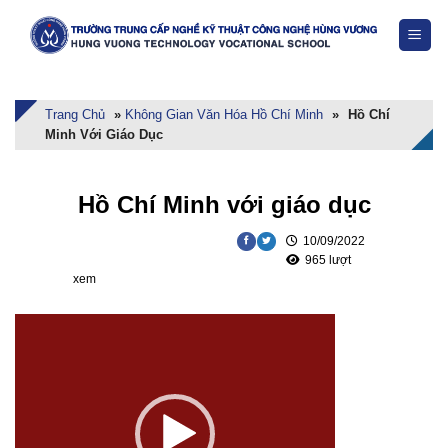
Skip
to
content
Trang Chủ
»
Không Gian Văn Hóa Hồ Chí Minh
»
Hồ Chí
Minh Với Giáo Dục
Hồ Chí Minh với giáo dục
10/09/2022
965 lượt
xem
Trình
chơi
Video