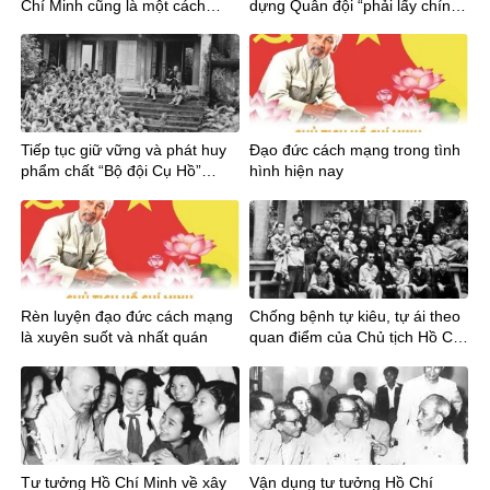
Chí Minh cũng là một cách
dựng Quân đội “phải lấy chính
phòng ngừa sự suy thoái về tư
trị làm gốc” – ý nghĩa và giá trị
tưởng chính trị
hiện thực
Tiếp tục giữ vững và phát huy
Đạo đức cách mạng trong tình
phẩm chất “Bộ đội Cụ Hồ”
hình hiện nay
trong tình hình mới
Rèn luyện đạo đức cách mạng
Chống bệnh tự kiêu, tự ái theo
là xuyên suốt và nhất quán
quan điểm của Chủ tịch Hồ Chí
Minh
Tư tưởng Hồ Chí Minh về xây
Vận dụng tư tưởng Hồ Chí