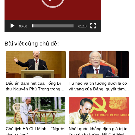
00:00
01:18
Bài viết cùng chủ đề:
Dấu ấn đậm nét của Tổng Bí
Tự hào và tin tưởng dưới lá cờ
thư Nguyễn Phú Trọng trong
vẻ vang của Đảng, quyết tâm
tiến trình phát triển đất nước
xây dựng một nước Việt Nam
ngày càng giàu mạnh, văn
minh, văn hiến và anh hùng
Chủ tịch Hồ Chí Minh – “Người
Nhất quán khẳng định giá trị to
chiếu sáng”
lớn của tư tưởng Hồ Chí Minh