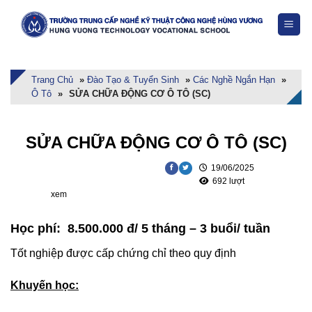
Skip
to
content
Trang Chủ
»
Đào Tạo & Tuyển Sinh
»
Các Nghề Ngắn Hạn
»
Ô Tô
»
SỬA CHỮA ĐỘNG CƠ Ô TÔ (SC)
SỬA CHỮA ĐỘNG CƠ Ô TÔ (SC)
19/06/2025
692 lượt
xem
Học phí: 8.500.000 đ/ 5 tháng – 3 buổi/ tuần
Tốt nghiệp được cấp chứng chỉ theo quy định
Khuyến học: