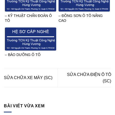
– KỸ THUẬT CHẨN ĐOÁN Ô
– ĐỒNG SƠN Ô TÔ NÂNG
TÔ
CAO
– BẢO DƯỠNG Ô TÔ
SỬA CHỮA ĐIỆN Ô TÔ
SỬA CHỮA XE MÁY (SC)
(SC)
BÀI VIẾT VỪA XEM