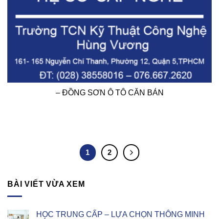
– ĐỒNG SƠN Ô TÔ CĂN BẢN
1
2
BÀI VIẾT VỪA XEM
HỌC TRUNG CẤP – LỰA CHỌN THÔNG MINH