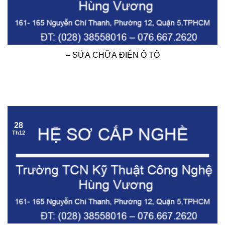
– SỬA CHỮA ĐIỆN Ô TÔ
28
Th12