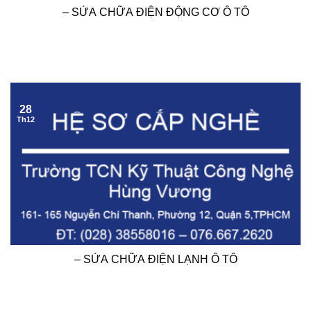
– SỬA CHỮA ĐIỆN ĐỘNG CƠ Ô TÔ
28
Th12
– SỬA CHỮA ĐIỆN LẠNH Ô TÔ