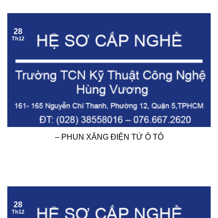
28
Th12
– PHUN XĂNG ĐIỆN TỬ Ô TÔ
28
Th12