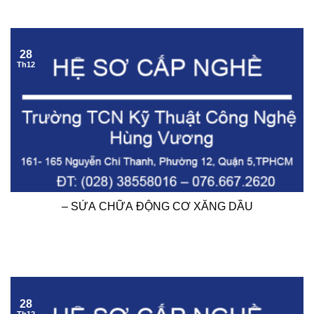
28
Th12
– SỬA CHỮA ĐỘNG CƠ XĂNG DẦU
28