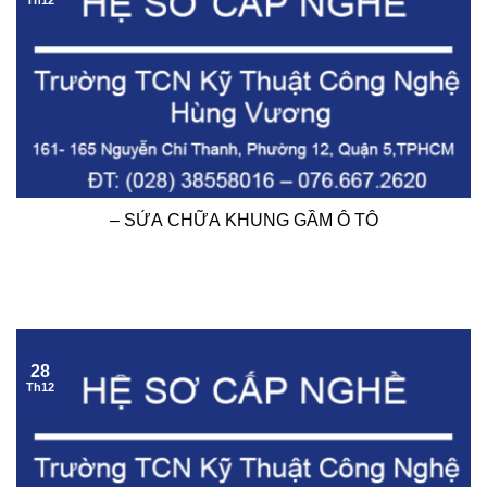
Th12
– SỬA CHỮA KHUNG GẦM Ô TÔ
28
Th12