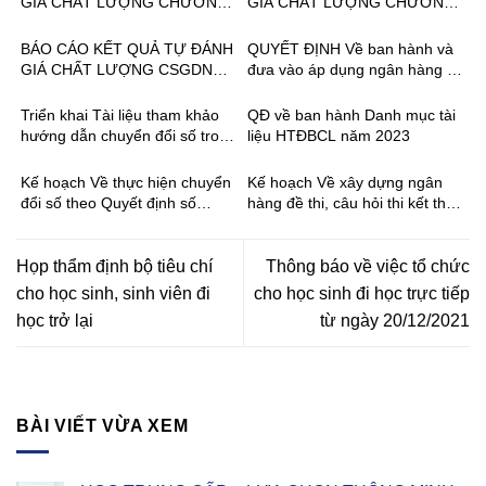
GIÁ CHẤT LƯỢNG CHƯƠNG
GIÁ CHẤT LƯỢNG CHƯƠNG
2024
TRÌNH ĐÀO TẠO NGÀNH,
TRÌNH ĐÀO TẠO NGÀNH,
NGHỀ: CƠ ĐIỆN TỬ TRÌNH
NGHỀ: CÔNG NGHỆ Ô TÔ
BÁO CÁO KẾT QUẢ TỰ ĐÁNH
QUYẾT ĐỊNH Về ban hành và
ĐỘ TRUNG CẤP NĂM 2023
TRÌNH ĐỘ TRUNG CẤP NĂM
GIÁ CHẤT LƯỢNG CSGDNN
đưa vào áp dụng ngân hàng đề
2023
NĂM 2023
thi, câu hỏi thi kết thúc môn
học, mô đun ngành, nghề Bảo
Triển khai Tài liệu tham khảo
QĐ về ban hành Danh mục tài
trì hệ thống thiết bị cơ khí và
hướng dẫn chuyển đổi số trong
liệu HTĐBCL năm 2023
nghề Cơ điện tử, trình độ trung
GDNN
cấp năm 2023
Kế hoạch Về thực hiện chuyển
Kế hoạch Về xây dựng ngân
đổi số theo Quyết định số
hàng đề thi, câu hỏi thi kết thúc
2222/QĐ-TTg đến năm 2025
mô đun, môn học 11 nghề trình
độ trung cấp năm 2023
Họp thẩm định bộ tiêu chí
Thông báo về việc tổ chức
cho học sinh, sinh viên đi
cho học sinh đi học trực tiếp
học trở lại
từ ngày 20/12/2021
BÀI VIẾT VỪA XEM