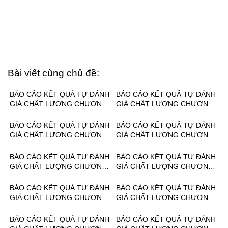
Bài viết cùng chủ đề:
BÁO CÁO KẾT QUẢ TỰ ĐÁNH
BÁO CÁO KẾT QUẢ TỰ ĐÁNH
GIÁ CHẤT LƯỢNG CHƯƠNG
GIÁ CHẤT LƯỢNG CHƯƠNG
TRÌNH ĐÀO TẠO NGÀNH,
TRÌNH ĐÀO TẠO NGÀNH,
NGHỀ: QUẢN TRỊ MẠNG MÁY
NGHỀ: VẬN HÀNH, SỬA
BÁO CÁO KẾT QUẢ TỰ ĐÁNH
BÁO CÁO KẾT QUẢ TỰ ĐÁNH
TÍNH TRÌNH ĐỘ TRUNG CẤP
CHỮA THIẾT BỊ LẠNH TRÌNH
GIÁ CHẤT LƯỢNG CHƯƠNG
GIÁ CHẤT LƯỢNG CHƯƠNG
NĂM 2025
ĐỘ TRUNG CẤP NĂM 2025
TRÌNH ĐÀO TẠO NGÀNH,
TRÌNH ĐÀO TẠO NGÀNH,
NGHỀ: ĐIỆN TỬ CÔNG
NGHỀ: QUẢN TRỊ MẠNG MÁY
BÁO CÁO KẾT QUẢ TỰ ĐÁNH
BÁO CÁO KẾT QUẢ TỰ ĐÁNH
NGHIỆP TRÌNH ĐỘ TRUNG
TÍNH TRÌNH ĐỘ TRUNG CẤP
GIÁ CHẤT LƯỢNG CHƯƠNG
GIÁ CHẤT LƯỢNG CHƯƠNG
CẤP NĂM 2025
NĂM 2024
TRÌNH ĐÀO TẠO NGÀNH,
TRÌNH ĐÀO TẠO NGÀNH,
NGHỀ: VẬN HÀNH, SỬA
NGHỀ: ĐIỆN TỬ CÔNG
BÁO CÁO KẾT QUẢ TỰ ĐÁNH
BÁO CÁO KẾT QUẢ TỰ ĐÁNH
CHỮA THIẾT BỊ LẠNH TRÌNH
NGHIỆP TRÌNH ĐỘ TRUNG
GIÁ CHẤT LƯỢNG CHƯƠNG
GIÁ CHẤT LƯỢNG CHƯƠNG
ĐỘ TRUNG CẤP NĂM 2024
CẤP NĂM 2024
TRÌNH ĐÀO TẠO NGÀNH,
TRÌNH ĐÀO TẠO NGÀNH,
NGHỀ: CÔNG NGHỆ Ô TÔ
NGHỀ: CƠ ĐIỆN TỬ TRÌNH
BÁO CÁO KẾT QUẢ TỰ ĐÁNH
BÁO CÁO KẾT QUẢ TỰ ĐÁNH
TRÌNH ĐỘ TRUNG CẤP NĂM
ĐỘ TRUNG CẤP NĂM 2024