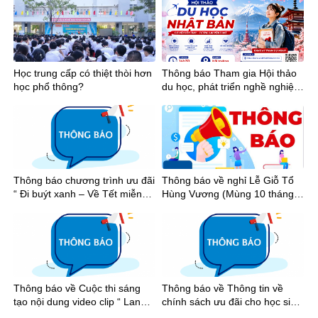
Học trung cấp có thiệt thòi hơn
Thông báo Tham gia Hội thảo
học phổ thông?
du học, phát triển nghề nghiệp
tại Nhật Bản
Thông báo chương trình ưu đãi
Thông báo về nghỉ Lễ Giỗ Tổ
“ Đi buýt xanh – Về Tết miễn
Hùng Vương (Mùng 10 tháng 3
phí”
âm lịch), Ngày Chiến thắng
(30/4) và Ngày Quốc tế Lao
động (01/5) năm 2026
Thông báo về Cuộc thi sáng
Thông báo về Thông tin về
tạo nội dung video clip “ Lan
chính sách ưu đãi cho học sinh
tỏa tinh thần thể thao học
khi đi xe buýt trên địa bàn