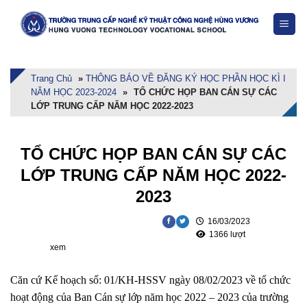
Skip
to
content
Trang Chủ
»
THÔNG BÁO VỀ ĐĂNG KÝ HỌC PHẦN HỌC KÌ I
NĂM HỌC 2023-2024
»
TỔ CHỨC HỌP BAN CÁN SỰ CÁC
LỚP TRUNG CẤP NĂM HỌC 2022-2023
TỔ CHỨC HỌP BAN CÁN SỰ CÁC
LỚP TRUNG CẤP NĂM HỌC 2022-
2023
16/03/2023
1366 lượt
xem
Căn cứ Kế hoạch số: 01/KH-HSSV ngày 08/02/2023 về tổ chức
hoạt động của Ban Cán sự lớp năm học 2022 – 2023 của trường