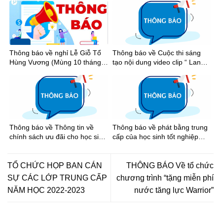
Thông báo về nghỉ Lễ Giỗ Tổ
Thông báo về Cuộc thi sáng
Hùng Vương (Mùng 10 tháng 3
tạo nội dung video clip “ Lan
âm lịch), Ngày Chiến thắng
tỏa tinh thần thể thao học
(30/4) và Ngày Quốc tế Lao
đường Thành phố Hồ Chí Minh
động (01/5) năm 2026
năm học 2025-2026”
Thông báo về Thông tin về
Thông báo về phát bằng trung
chính sách ưu đãi cho học sinh
cấp của học sinh tốt nghiệp
khi đi xe buýt trên địa bàn
năm 2026
Thành phố Hồ Chí Minh
TỔ CHỨC HỌP BAN CÁN
THÔNG BÁO Về tổ chức
SỰ CÁC LỚP TRUNG CẤP
chương trình “tặng miễn phí
NĂM HỌC 2022-2023
nước tăng lực Warrior”