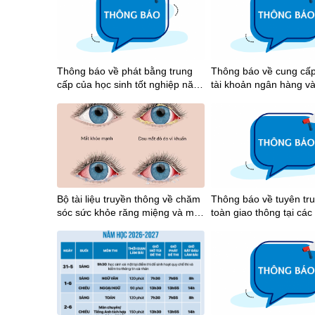
Thông báo về phát bằng trung
Thông báo về cung cấp
cấp của học sinh tốt nghiệp năm
tài khoản ngân hàng v
2026
tiền học bổng khuyến k
tập học kỳ I năm học 
Bộ tài liệu truyền thông về chăm
Thông báo về tuyên tr
sóc sức khỏe răng miệng và mắt
toàn giao thông tại các
học đường
giáo dục trên địa bàn Thành phố
Hồ Chí Minh năm 2026