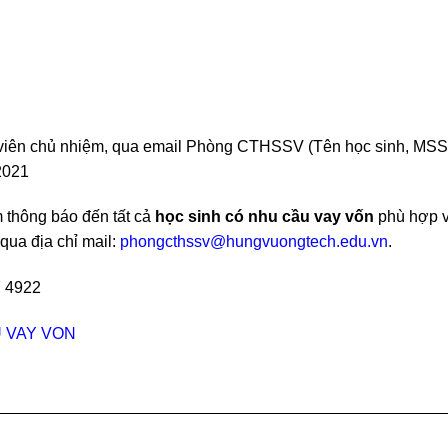
o viên chủ nhiệm, qua email Phòng CTHSSV (Tên học sinh, MSS
2021
 thông báo đến tất cả
học sinh có
nhu cầu vay vốn
phù hợp v
ua địa chỉ mail:
phongcthssv@hungvuongtech.edu.vn
.
7 4922
 VAY VON