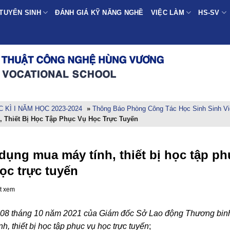
TUYỂN SINH
ĐÁNH GIÁ KỸ NĂNG NGHỀ
VIỆC LÀM
HS-SV
KÌ I NĂM HỌC 2023-2024
»
Thông Báo Phòng Công Tác Học Sinh Sinh Vi
 Thiết Bị Học Tập Phục Vụ Học Trực Tuyến
dụng mua máy tính, thiết bị học tập ph
ọc trực tuyến
t xem
8 tháng 10 năm 2021 của Giám đốc Sở Lao động Thương bin
h, thiết bị học tập phục vụ học trực tuyến
;