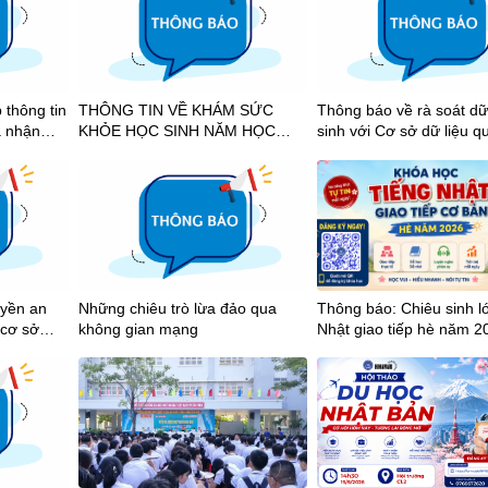
 thông tin
THÔNG TIN VỀ KHÁM SỨC
Thông báo về rà soát dữ
à nhận
KHỎE HỌC SINH NĂM HỌC
sinh với Cơ sở dữ liệu q
hích học
2026-2027
2025-2026
uyền an
Những chiêu trò lừa đảo qua
Thông báo: Chiêu sinh l
 cơ sở
không gian mạng
Nhật giao tiếp hè năm 2