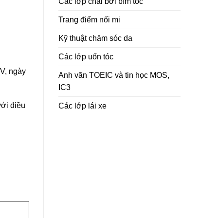
Các lớp chải bới bím tóc
Trang điểm nối mi
Kỹ thuật chăm sóc da
Các lớp uốn tóc
V, ngày
Anh văn TOEIC và tin học MOS,
IC3
ới điều
Các lớp lái xe