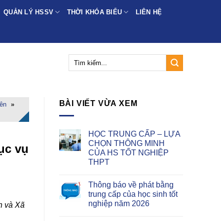
QUẢN LÝ HSSV
THỜI KHÓA BIỂU
LIÊN HỆ
BÀI VIẾT VỪA XEM
ên
»
HỌC TRUNG CẤP – LỰA
CHỌN THÔNG MINH
ục vụ
CỦA HS TỐT NGHIỆP
THPT
Thông báo về phát bằng
trung cấp của học sinh tốt
nghiệp năm 2026
h và Xã