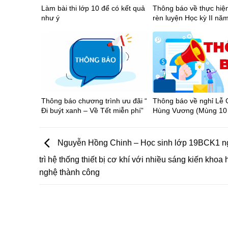
Làm bài thi lớp 10 để có kết quả
Thông báo về thực hiệ
như ý
rèn luyện Học kỳ II nă
2025-2026
Thông báo chương trình ưu đãi “
Thông báo về nghỉ Lễ 
Đi buýt xanh – Về Tết miễn phí”
Hùng Vương (Mùng 10 
âm lịch), Ngày Chiến t
(30/4) và Ngày Quốc t
động (01/5) năm 2026
Nguyễn Hồng Chinh – Học sinh lớp 19BCK1 n
trì hệ thống thiết bị cơ khí với nhiều sáng kiến khoa
nghệ thành công