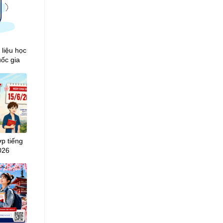
 liệu học
uốc gia
ớp tiếng
026