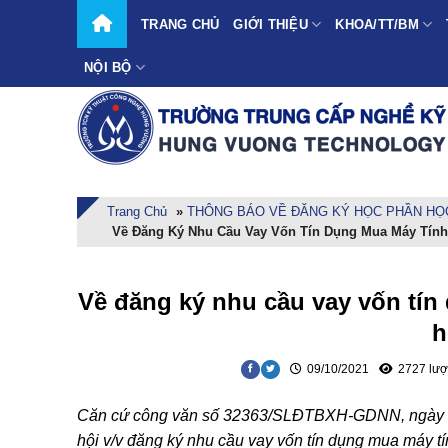
Skip
TRANG CHỦ
GIỚI THIỆU
KHOA/TT/BM
to
content
NỘI BỘ
Trang Chủ
»
THÔNG BÁO VỀ ĐĂNG KÝ HỌC PHẦN HỌC 
Về Đăng Ký Nhu Cầu Vay Vốn Tín Dụng Mua Máy Tính,
Về đăng ký nhu cầu vay vốn tín 
h
09/10/2021
2727 lượ
Căn cứ công văn số 32363/SLĐTBXH-GDNN, ngày 0
hội v/v đăng ký nhu cầu vay vốn tín dụng mua máy tín