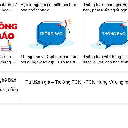
n đánh giá
Học trung cấp có thiệt thòi hơn
Thông báo Tham gia Hội
m học
học phổ thông?
học, phát triển nghề nghi
Nhật Bản
Giỗ Tổ
Thông báo về Cuộc thi sáng tạo
Thông báo về Thông tin 
tháng 3
nội dung video clip “ Lan tỏa tinh
sách ưu đãi cho học sinh
hắng
thần thể thao học đường Thành
xe buýt trên địa bàn Thành phố
ế Lao
phố Hồ Chí Minh năm học 2025-
Hồ Chí Minh
2026”
ghề Bảo
Tự đánh giá – Trường TCN KTCN Hùng Vương n
 học, công