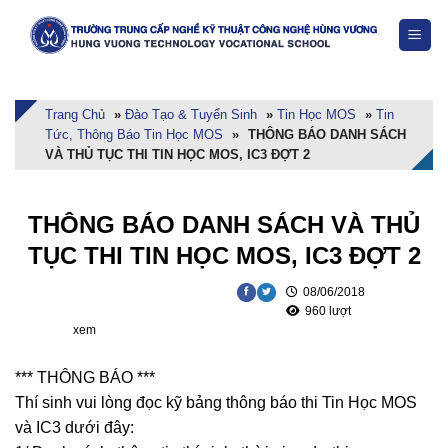
Skip
to
content
Trang Chủ
»
Đào Tạo & Tuyển Sinh
»
Tin Học MOS
»
Tin
Tức, Thông Báo Tin Học MOS
»
THÔNG BÁO DANH SÁCH
VÀ THỦ TỤC THI TIN HỌC MOS, IC3 ĐỢT 2
THÔNG BÁO DANH SÁCH VÀ THỦ
TỤC THI TIN HỌC MOS, IC3 ĐỢT 2
08/06/2018
960 lượt
xem
*** THÔNG BÁO ***
Thí sinh vui lòng đọc kỹ bảng thông báo thi Tin Học MOS
và IC3 dưới đây: