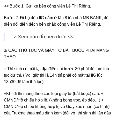
<< Bước 1: Gửi xe bên công viên Lê Thị Riêng.
Bước 2: Đi bộ đến IIG nằm ở lầu 8 tòa nhà MB BANK, đối
diện đối diện (lệch bên phải) công viên Lê Thị Riêng.
> Xem bản đồ bên dưới <<
3/ CÁC THỦ TỤC VÀ GIẤY TỜ BẮT BUỘC PHẢI MANG
THEO:
+ Thí sinh có mặt tại địa điểm thi trước 30 phút để làm thủ
tục dự thi. ( Vd: giờ thi là 14h thì phải có mặt tại IIG lúc
13h30 để làm thủ tục).
+Khi đi thi mang theo các loại giấy tờ (bắt buộc) sau: +
CMND/Hộ chiếu hợp lệ. (không bong tróc, ép dẻo…) +
CMND/Hộ chiếu không hợp lệ và Giấy xác nhận (có hình)
của Trường theo mẫu đính kèm (đối với thí sinh thi lần đầu