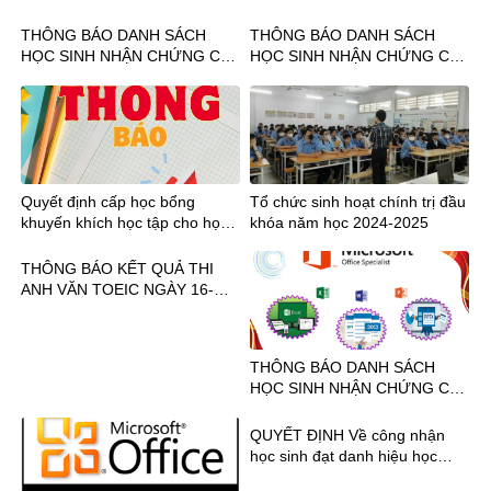
TRƯỜNG TRUNG CẤP NGHỀ
TIN HỌC MOS NGÀY
KỸ THUẬT CÔNG NGHỆ
10.12.2024
THÔNG BÁO DANH SÁCH
THÔNG BÁO DANH SÁCH
HÙNG VƯƠNG VÀ CÔNG TY
HỌC SINH NHẬN CHỨNG CHỈ
HỌC SINH NHẬN CHỨNG CHỈ
CỔ PHẦN IIG VIỆT NAM
TIN HỌC MOS NGÀY 18-
TIN HỌC MOS NGÀY 20-
24.11.2024
22.10.2024
Quyết định cấp học bổng
Tổ chức sinh hoạt chính trị đầu
khuyến khích học tập cho học
khóa năm học 2024-2025
sinh học kỳ II năm học 2022-
2023
THÔNG BÁO KẾT QUẢ THI
ANH VĂN TOEIC NGÀY 16-
18.08.2024
THÔNG BÁO DANH SÁCH
HỌC SINH NHẬN CHỨNG CHỈ
TIN HỌC MOS NGÀY 13-
26.07.2024
QUYẾT ĐỊNH Về công nhận
học sinh đạt danh hiệu học
sinh Xuất sắc, Giỏi, Khá Năm