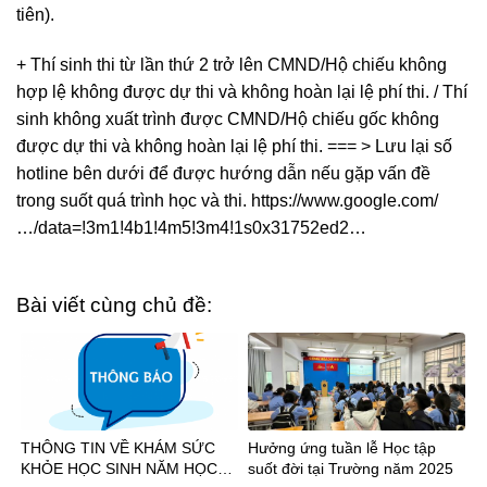
tiên).
+ Thí sinh thi từ lần thứ 2 trở lên CMND/Hộ chiếu không
hợp lệ không được dự thi và không hoàn lại lệ phí thi. / Thí
sinh không xuất trình được CMND/Hộ chiếu gốc không
được dự thi và không hoàn lại lệ phí thi. === > Lưu lại số
hotline bên dưới để được hướng dẫn nếu gặp vấn đề
trong suốt quá trình học và thi. https://www.google.com/
…/data=!3m1!4b1!4m5!3m4!1s0x31752ed2…
Bài viết cùng chủ đề:
THÔNG TIN VỀ KHÁM SỨC
Hưởng ứng tuần lễ Học tập
KHỎE HỌC SINH NĂM HỌC
suốt đời tại Trường năm 2025