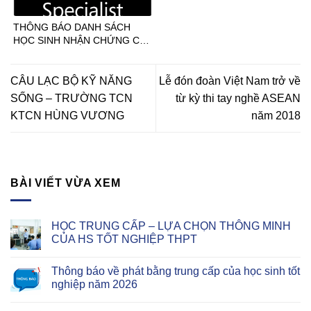
học 2022-2023
THÔNG BÁO DANH SÁCH
HỌC SINH NHẬN CHỨNG CHỈ
TIN HỌC MOS NGÀY 13-
15.06.2024
CÂU LẠC BỘ KỸ NĂNG
Lễ đón đoàn Việt Nam trở về
SỐNG – TRƯỜNG TCN
từ kỳ thi tay nghề ASEAN
KTCN HÙNG VƯƠNG
năm 2018
BÀI VIẾT VỪA XEM
HỌC TRUNG CẤP – LỰA CHỌN THÔNG MINH
CỦA HS TỐT NGHIỆP THPT
Thông báo về phát bằng trung cấp của học sinh tốt
nghiệp năm 2026