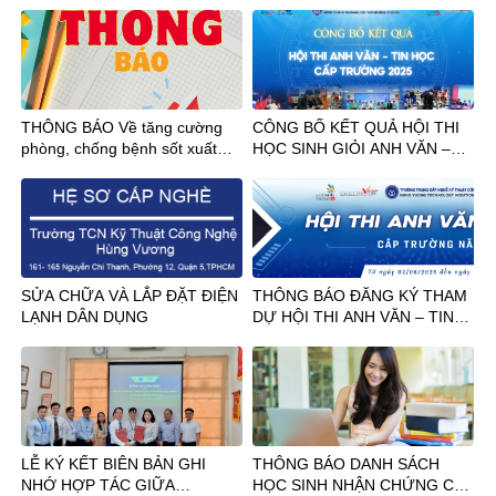
2026-2027
THÔNG BÁO Về tăng cường
CÔNG BỐ KẾT QUẢ HỘI THI
phòng, chống bệnh sốt xuất
HỌC SINH GIỎI ANH VĂN –
huyết và bệnh Chikungunya
TIN HỌC CẤP TRƯỜNG NĂM
2025
SỬA CHỮA VÀ LẮP ĐẶT ĐIỆN
THÔNG BÁO ĐĂNG KÝ THAM
LẠNH DÂN DỤNG
DỰ HỘI THI ANH VĂN – TIN
HỌC CẤP TRƯỜNG
LỄ KÝ KẾT BIÊN BẢN GHI
THÔNG BÁO DANH SÁCH
NHỚ HỢP TÁC GIỮA
HỌC SINH NHẬN CHỨNG CHỈ