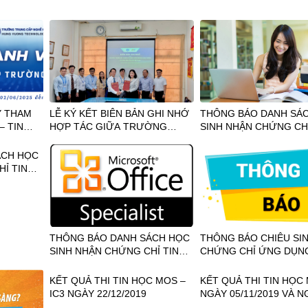
Ý THAM
LỄ KÝ KẾT BIÊN BẢN GHI NHỚ
THÔNG BÁO DANH SÁ
– TIN
HỢP TÁC GIỮA TRƯỜNG
SINH NHẬN CHỨNG CHỈ
TRUNG CẤP NGHỀ KỸ THUẬT
HỌC MOS NGÀY 10.12.
CÔNG NGHỆ HÙNG VƯƠNG
ÁCH HỌC
VÀ CÔNG TY CỔ PHẦN IIG
Ỉ TIN
VIỆT NAM
.10.2024
THÔNG BÁO DANH SÁCH HỌC
THÔNG BÁO CHIÊU SI
SINH NHẬN CHỨNG CHỈ TIN
CHỨNG CHỈ ỨNG DỤN
HỌC MOS NGÀY 13-15.06.2024
CƠ BẢN, TOEIC, MOS V
KẾT QUẢ THI TIN HỌC MOS –
KẾT QUẢ THI TIN HỌC
IC3 NGÀY 22/12/2019
NGÀY 05/11/2019 VÀ N
07/11/2019