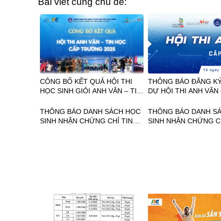
Bài viết cùng chủ đề:
CÔNG BỐ KẾT QUẢ HỘI THI
THÔNG BÁO ĐĂNG K
HỌC SINH GIỎI ANH VĂN – TIN
DỰ HỘI THI ANH VĂN 
HỌC CẤP TRƯỜNG NĂM 2025
HỌC CẤP TRƯỜNG
THÔNG BÁO DANH SÁCH HỌC
THÔNG BÁO DANH S
SINH NHẬN CHỨNG CHỈ TIN
SINH NHẬN CHỨNG CH
HỌC MOS NGÀY 18-24.11.2024
HỌC MOS NGÀY 20-22