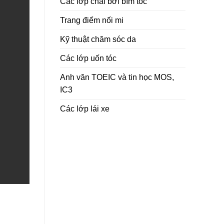
Các lớp chải bới bím tóc
Trang điểm nối mi
Kỹ thuật chăm sóc da
Các lớp uốn tóc
Anh văn TOEIC và tin học MOS,
IC3
Các lớp lái xe