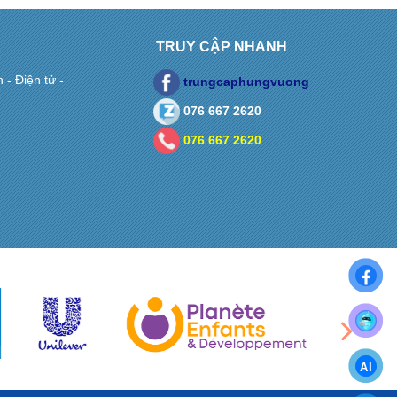
TRUY CẬP NHANH
- Điện tử -
trungcaphungvuong
076 667 2620
076 667 2620