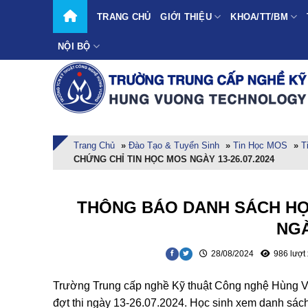
Skip
TRANG CHỦ
GIỚI THIỆU
KHOA/TT/BM
to
content
NỘI BỘ
Trang Chủ
»
Đào Tạo & Tuyển Sinh
»
Tin Học MOS
»
T
CHỨNG CHỈ TIN HỌC MOS NGÀY 13-26.07.2024
THÔNG BÁO DANH SÁCH HỌ
NGÀ
28/08/2024
986 lượt
Trường Trung cấp nghề Kỹ thuật Công nghệ Hùng V
đợt thi ngày 13-26.07.2024. Học sinh xem danh sách