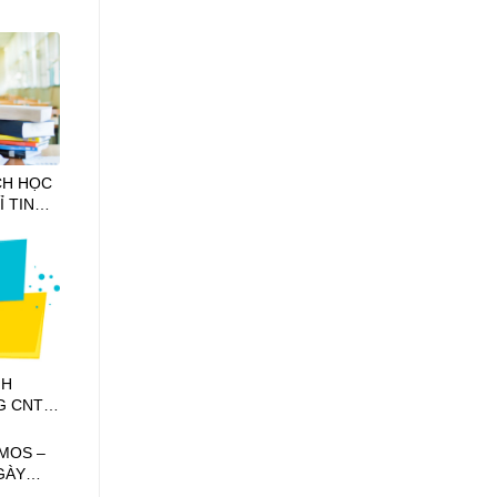
CH HỌC
 TIN
2024
NH
G CNTT
À IC3
 MOS –
GÀY