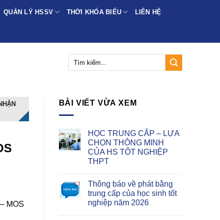
QUẢN LÝ HSSV
THỜI KHÓA BIỂU
LIÊN HỆ
BÀI VIẾT VỪA XEM
NHẬN
HỌC TRUNG CẤP – LỰA
CHỌN THÔNG MINH
OS
CỦA HS TỐT NGHIỆP
THPT
Thông báo về phát bằng
trung cấp của học sinh tốt
nghiệp năm 2026
ế – MOS