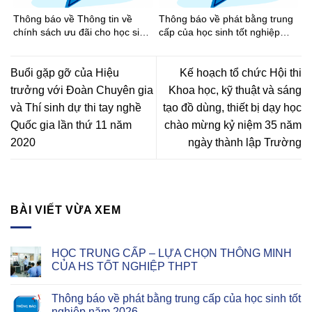
Thông báo về Thông tin về
Thông báo về phát bằng trung
chính sách ưu đãi cho học sinh
cấp của học sinh tốt nghiệp
khi đi xe buýt trên địa bàn
năm 2026
Thành phố Hồ Chí Minh
Buổi gặp gỡ của Hiệu
Kế hoạch tổ chức Hội thi
trưởng với Đoàn Chuyên gia
Khoa học, kỹ thuật và sáng
và Thí sinh dự thi tay nghề
tạo đồ dùng, thiết bị dạy học
Quốc gia lần thứ 11 năm
chào mừng kỷ niệm 35 năm
2020
ngày thành lập Trường
BÀI VIẾT VỪA XEM
HỌC TRUNG CẤP – LỰA CHỌN THÔNG MINH
CỦA HS TỐT NGHIỆP THPT
Thông báo về phát bằng trung cấp của học sinh tốt
nghiệp năm 2026