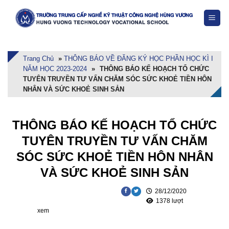
Skip
to
content
Trang Chủ
»
THÔNG BÁO VỀ ĐĂNG KÝ HỌC PHẦN HỌC KÌ I
NĂM HỌC 2023-2024
»
THÔNG BÁO KẾ HOẠCH TỔ CHỨC
TUYÊN TRUYỀN TƯ VẤN CHĂM SÓC SỨC KHOẺ TIỀN HÔN
NHÂN VÀ SỨC KHOẺ SINH SẢN
THÔNG BÁO KẾ HOẠCH TỔ CHỨC
TUYÊN TRUYỀN TƯ VẤN CHĂM
SÓC SỨC KHOẺ TIỀN HÔN NHÂN
VÀ SỨC KHOẺ SINH SẢN
28/12/2020
1378 lượt
xem