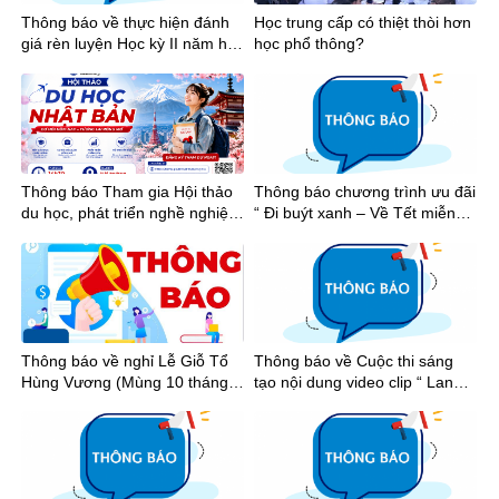
Thông báo về thực hiện đánh
Học trung cấp có thiệt thòi hơn
giá rèn luyện Học kỳ II năm học
học phổ thông?
2025-2026
Thông báo Tham gia Hội thảo
Thông báo chương trình ưu đãi
du học, phát triển nghề nghiệp
“ Đi buýt xanh – Về Tết miễn
tại Nhật Bản
phí”
Thông báo về nghỉ Lễ Giỗ Tổ
Thông báo về Cuộc thi sáng
Hùng Vương (Mùng 10 tháng 3
tạo nội dung video clip “ Lan
âm lịch), Ngày Chiến thắng
tỏa tinh thần thể thao học
(30/4) và Ngày Quốc tế Lao
đường Thành phố Hồ Chí Minh
động (01/5) năm 2026
năm học 2025-2026”