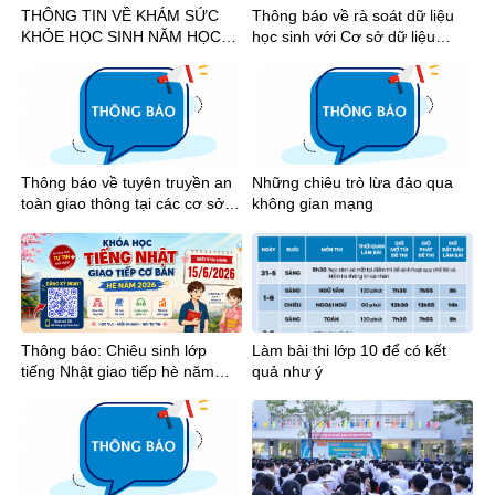
THÔNG TIN VỀ KHÁM SỨC
Thông báo về rà soát dữ liệu
KHỎE HỌC SINH NĂM HỌC
học sinh với Cơ sở dữ liệu
2026-2027
quốc gia
Thông báo về tuyên truyền an
Những chiêu trò lừa đảo qua
toàn giao thông tại các cơ sở
không gian mạng
giáo dục trên địa bàn Thành
phố Hồ Chí Minh năm 2026
Thông báo: Chiêu sinh lớp
Làm bài thi lớp 10 để có kết
tiếng Nhật giao tiếp hè năm
quả như ý
2026