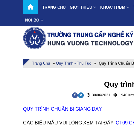
Skip
TRANG CHỦ
GIỚI THIỆU
KHOA/TT/BM
to
content
NỘI BỘ
Trang Chủ
»
Quy Trình - Thủ Tục
»
Quy Trình Chuẩn B
Quy trìn
30/06/2021
1940 lượ
QUY TRÌNH CHUẨN BỊ GIẢNG DẠY
CÁC BIỂU MẪU VUI LÒNG XEM TẠI ĐÂY:
QT09 C