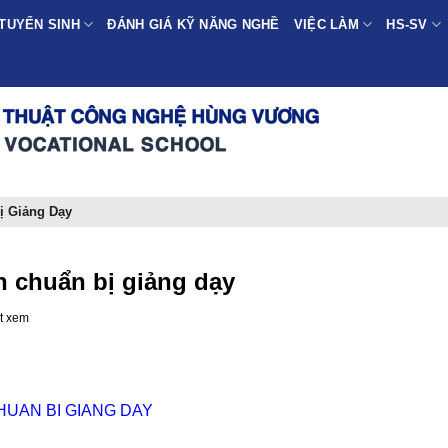
TUYỂN SINH
ĐÁNH GIÁ KỸ NĂNG NGHỀ
VIỆC LÀM
HS-SV
ị Giảng Dạy
h chuẩn bị giảng dạy
t xem
HUAN BI GIANG DAY