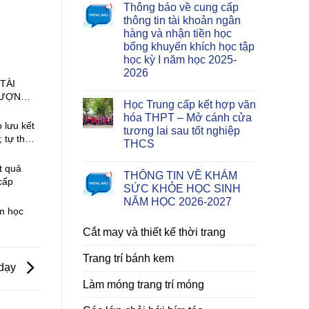
Thông báo về cung cấp
thông tin tài khoản ngân
hàng và nhận tiền học
bổng khuyến khích học tập
học kỳ I năm học 2025-
2026
TÀI
LƯỢNG
Học Trung cấp kết hợp văn
À VẬN
hóa THPT – Mở cánh cửa
 lưu kết
tương lai sau tốt nghiệp
 tự thôi
THCS
ết quả
THÔNG TIN VỀ KHÁM
cấp
SỨC KHỎE HỌC SINH
NĂM HỌC 2026-2027
ăm học
Cắt may và thiết kế thời trang
Trang trí bánh kem
 dạy
Làm móng trang trí móng