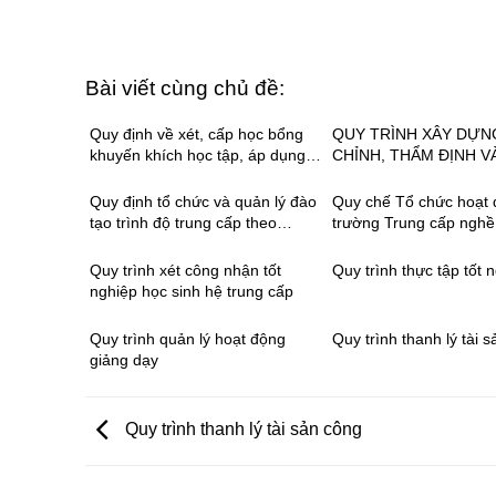
Bài viết cùng chủ đề:
Quy định về xét, cấp học bổng
QUY TRÌNH XÂY DỰN
khuyến khích học tập, áp dụng
CHỈNH, THẨM ĐỊNH V
từ năm học 2025 – 2026
HÀNH CHƯƠNG TRÌN
TẠO TRÌNH ĐỘ TRUN
Quy định tổ chức và quản lý đào
Quy chế Tổ chức hoạt
NĂM 2024
tạo trình độ trung cấp theo
trường Trung cấp nghề
phương thức tích lũy mô-đun
Công nghệ Hùng Vươn
hoặc tín chỉ; Quy chế kiểm tra,
Quy trình xét công nhận tốt
Quy trình thực tập tốt 
thi, xét công nhận tốt nghiệp
nghiệp học sinh hệ trung cấp
Quy trình quản lý hoạt động
Quy trình thanh lý tài 
giảng dạy
Quy trình thanh lý tài sản công