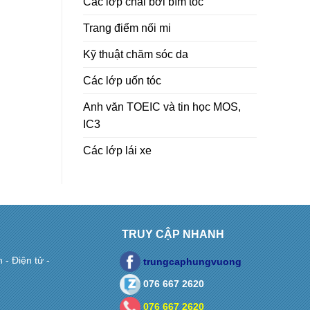
Các lớp chải bới bím tóc
Trang điểm nối mi
Kỹ thuật chăm sóc da
Các lớp uốn tóc
Anh văn TOEIC và tin học MOS,
IC3
Các lớp lái xe
TRUY CẬP NHANH
- Điện tử -
trungcaphungvuong
076 667 2620
076 667 2620