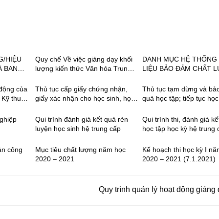
G/HIỆU
Quy chế Về việc giảng dạy khối
DANH MỤC HỆ THỐNG 
À BAN
lượng kiến thức Văn hóa Trung
LIỆU BẢO ĐẢM CHẤT 
H ĐÀO
học phổ thông trong cơ sở giáo
ĐÃ ĐƯỢC XÂY DỰNG V
G CẤP
dục nghề nghiệp (Hiệu chỉnh)
HÀNH NĂM 2022
 động của
Thủ tục cấp giấy chứng nhận,
Thủ tục tạm dừng và bảo
 Kỹ thuật
giấy xác nhận cho học sinh, học
quả học tập; tiếp tục học;
g
viên
học
nghiệp
Qui trình đánh giá kết quả rèn
Qui trình thi, đánh giá k
luyện học sinh hệ trung cấp
học tập học kỳ hệ trung 
sản công
Mục tiêu chất lượng năm học
Kế hoạch thi học kỳ I n
2020 – 2021
2020 – 2021 (7.1.2021)
Quy trình quản lý hoạt động giảng