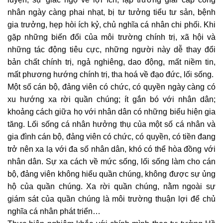
nhân ngày càng phai nhạt, bị tư tưởng tiểu tư sản, bệnh
gia trưởng, hẹp hòi ích kỷ, chủ nghĩa cá nhân chi phối. Khi
gặp những biến đổi của môi trường chính trị, xã hội và
những tác động tiêu cực, những người này dễ thay đổi
bản chất chính trị, ngả nghiêng, dao động, mất niềm tin,
mất phương hướng chính trị, tha hoá về đạo đức, lối sống.
Một số cán bộ, đảng viên có chức, có quyền ngày càng có
xu hướng xa rời quần chúng; ít gắn bó với nhân dân;
khoảng cách giữa họ với nhân dân có những biểu hiện gia
tăng. Lối sống cá nhân hưởng thụ của một số cá nhân và
gia đình cán bộ, đảng viên có chức, có quyền, có tiền đang
trở nên xa lạ với đa số nhân dân, khó có thể hòa đồng với
nhân dân. Sự xa cách về mức sống, lối sống làm cho cán
bộ, đảng viên không hiểu quần chúng, không được sự ủng
hộ của quần chúng. Xa rời quần chúng, nằm ngoài sự
giám sát của quần chúng là môi trường thuận lợi để chủ
nghĩa cá nhân phát triển…