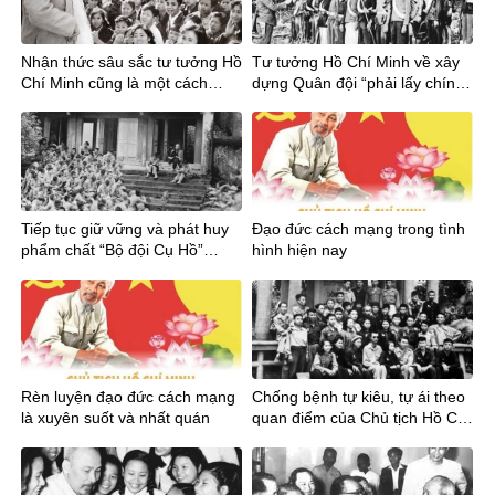
Nhận thức sâu sắc tư tưởng Hồ
Tư tưởng Hồ Chí Minh về xây
Chí Minh cũng là một cách
dựng Quân đội “phải lấy chính
phòng ngừa sự suy thoái về tư
trị làm gốc” – ý nghĩa và giá trị
tưởng chính trị
hiện thực
Tiếp tục giữ vững và phát huy
Đạo đức cách mạng trong tình
phẩm chất “Bộ đội Cụ Hồ”
hình hiện nay
trong tình hình mới
Rèn luyện đạo đức cách mạng
Chống bệnh tự kiêu, tự ái theo
là xuyên suốt và nhất quán
quan điểm của Chủ tịch Hồ Chí
Minh