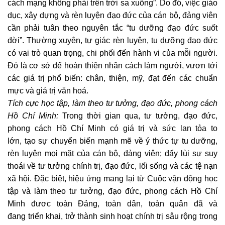
cách mạng không phải trên trời sa xuống”. Do đó, việc giáo
dục, xây dựng và rèn luyện đạo đức của cán bộ, đảng viên
cần phải tuân theo nguyên tắc “tu dưỡng đạo đức suốt
đời”. Thường xuyên, tự giác rèn luyện, tu dưỡng đạo đức
có vai trò quan trọng, chi phối đến hành vi của mỗi người.
Đó là cơ sở để hoàn thiện nhân cách làm người, vươn tới
các giá trị phổ biến: chân, thiện, mỹ, đạt đến các chuẩn
mực và giá trị văn hoá.
Tích cực học tập, làm theo tư tưởng, đạo đức, phong cách
Hồ Chí Minh:
Trong thời gian qua, tư tưởng, đạo đức,
phong cách Hồ Chí Minh có giá trị và sức lan tỏa to
lớn, tạo sự chuyển biến mạnh mẽ về ý thức tự tu dưỡng,
rèn luyện mọi mặt của cán bộ, đảng viên; đẩy lùi sự suy
thoái về tư tưởng chính trị, đạo đức, lối sống và các tệ nạn
xã hội. Đặc biệt, hiệu ứng mang lại từ Cuộc vận động học
tập và làm theo tư tưởng, đạo đức, phong cách Hồ Chí
Minh đươc toàn Đảng, toàn dân, toàn quân đã và
đang triển khai, trở thành sinh hoạt chính trị sâu rộng trong