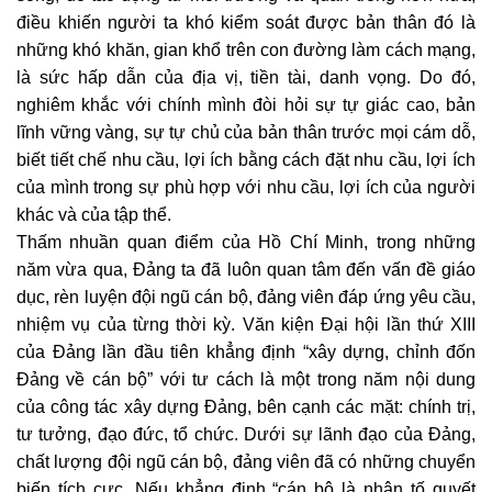
điều khiến người ta khó kiểm soát được bản thân đó là
những khó khăn, gian khổ trên con đường làm cách mạng,
là sức hấp dẫn của địa vị, tiền tài, danh vọng. Do đó,
nghiêm khắc với chính mình đòi hỏi sự tự giác cao, bản
lĩnh vững vàng, sự tự chủ của bản thân trước mọi cám dỗ,
biết tiết chế nhu cầu, lợi ích bằng cách đặt nhu cầu, lợi ích
của mình trong sự phù hợp với nhu cầu, lợi ích của người
khác và của tập thể.
Thấm nhuần quan điểm của Hồ Chí Minh, trong những
năm vừa qua, Đảng ta đã luôn quan tâm đến vấn đề giáo
dục, rèn luyện đội ngũ cán bộ, đảng viên đáp ứng yêu cầu,
nhiệm vụ của từng thời kỳ. Văn kiện Đại hội lần thứ XIII
của Đảng lần đầu tiên khẳng định “xây dựng, chỉnh đốn
Đảng về cán bộ” với tư cách là một trong năm nội dung
của công tác xây dựng Đảng, bên cạnh các mặt: chính trị,
tư tưởng, đạo đức, tổ chức. Dưới sự lãnh đạo của Đảng,
chất lượng đội ngũ cán bộ, đảng viên đã có những chuyển
biến tích cực. Nếu khẳng định “cán bộ là nhân tố quyết