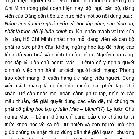
Thực hiện nghiêm khắc với chính mình theo tư tưởng Hồ
Chí Minh trong giai đoạn hiện nay, đội ngũ cán bộ, đảng
viên của Đảng cần tiếp tục thực hiện một số nội dung sau:
Nâng cao ý thức nghiên cứu và học tập nâng cao trình độ,
nhất là trình độ lý luận chính trị.
Khi nhấn mạnh vai trò của
lý luận, Hồ Chí Minh nhắc nhở mỗi đảng viên và cán bộ
phải ra sức phấn đấu, không ngừng học tập để nâng cao
trình độ văn hoá và chính trị của mình. Người cho rằng,
học tập lý luận chủ nghĩa Mác – Lênin có ý nghĩa quyết
định tới việc hình thành tư cách người cách mạng:
“Phong
trào cách mạng lôi cuốn hàng ức hàng triệu người. Công
việc cách mạng là nghìn điều muôn loại phức tạp, khó
khǎn. Để cân nhắc mọi hoàn cảnh phức tạp, nhìn rõ các
mâu thuẫn, để giải quyết đúng các vấn đề, thì chúng ta
phải
cố gắng học tập lý luận Mác – Lênin
”(7). Lý luận Chủ
nghĩa Mác – Lênin không chỉ cung cấp cho chúng ta tri
thức khoa học về xã hội, tự nhiên và con người mà còn
giúp chúng ta nhận thức đúng đắn thế giới quan, phương