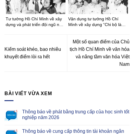
Tư tưởng Hồ Chí Minh về xây
Vận dụng tư tưởng Hồ Chí
dựng và phát triển đội ngũ nhà
Minh về xây dựng “Chi bộ là
giáo
gốc rễ của Đảng” trong công
tác xây dựng tổ chức cơ sở
Đảng hiện nay
Một số quan điểm của Chủ
Kiểm soát khéo, bao nhiêu
tịch Hồ Chí Minh về văn hóa
khuyết điểm lòi ra hết
và nâng tầm văn hóa Việt
Nam
BÀI VIẾT VỪA XEM
Thông báo về phát bằng trung cấp của học sinh tốt
nghiệp năm 2026
Thông báo về cung cấp thông tin tài khoản ngân