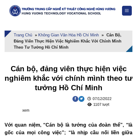
Skip
to
content
Trang Chủ
»
Không Gian Văn Hóa Hồ Chí Minh
»
Cán Bộ,
Đảng Viên Thực Hiện Việc Nghiêm Khắc Với Chính Mình
Theo Tư Tưởng Hồ Chí Minh
Cán bộ, đảng viên thực hiện việc
nghiêm khắc với chính mình theo tư
tưởng Hồ Chí Minh
07/12/2022
1107 lượt
xem
Với quan niệm, “Cán bộ là tướng của đoàn thể”, “là
gốc của mọi công việc”; “là nhịp cầu nối liền giữa