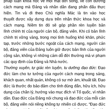
pháp luận khoa học về mọi mặt đời sống, về con đường
cách mạng mà Đảng và nhân dân đang phấn đấu thực
hiện. Tin và đi theo Chủ nghĩa Mác là tin vào học
thuyết được xây dựng dựa trên nhận thức khoa học và
cách mạng. Niềm tin đó sẽ góp phần rèn luyện bản
lĩnh chính trị của người cán bộ, đảng viên. Khi có bản lĩnh
chính trị vững vàng, trong mọi tình huống khó khăn, phức
tạp, trước những bước ngoặt của cách mạng, người cán
bộ, đảng viên của Đảng luôn giữ được bản lĩnh của người
cộng sản, không vì những cám dỗ đời thường mà vi phạm
các quy định của Đảng và Nhà nước.
Thường xuyên, tự giác rèn luyện, tu dưỡng đạo đức
: Đạo
đức làm cho tư tưởng của người cách mạng trong sáng,
khách quan, nhất quán, không có sự mờ ám, khuất tất. Đạo
đức là thước đo bảo đảm cho tính đúng đắn, hữu ích, hữu
dụng của chân lý, hướng vào mục đích vì Tổ quốc, vì nhân
dân. Đạo đức của Đảng nói chung và đạo đức của mỗi cán
bộ, đảng viên nói riêng không tự nhiên có được. “Đạo đức