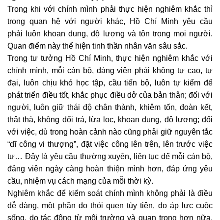
Trong khi với chính mình phải thực hiện nghiêm khắc thì
trong quan hệ với người khác, Hồ Chí Minh yêu cầu
phải luôn khoan dung, độ lượng và tôn trọng mọi người.
Quan điểm này thể hiện tinh thần nhân văn sâu sắc.
Trong tư tưởng Hồ Chí Minh, thực hiện nghiêm khắc với
chính mình, mỗi cán bộ, đảng viên phải không tự cao, tự
đại, luôn chịu khó học tập, cầu tiến bộ, luôn tự kiểm để
phát triển điều tốt, khắc phục điều dở của bản thân; đối với
người, luôn giữ thái độ chân thành, khiêm tốn, đoàn kết,
thật thà, không dối trá, lừa lọc, khoan dung, độ lượng; đối
với việc, dù trong hoàn cảnh nào cũng phải giữ nguyên tắc
“dĩ công vi thượng”, đặt việc công lên trên, lên trước việc
tư… Đây là yêu cầu thường xuyên, liên tục để mỗi cán bộ,
đảng viên ngày càng hoàn thiện mình hơn, đáp ứng yêu
cầu, nhiệm vụ cách mạng của mỗi thời kỳ.
Nghiêm khắc để kiểm soát chính mình không phải là điều
dễ dàng, một phần do thói quen tùy tiện, do áp lực cuộc
sống, do tác động từ môi trường và quan trong hơn nữa,