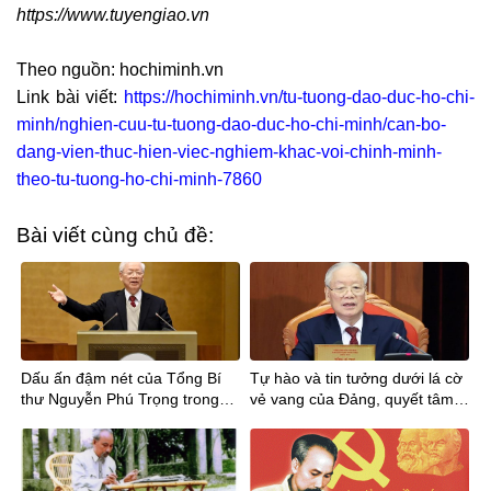
https://www.tuyengiao.vn
Theo nguồn: hochiminh.vn
Link bài viết:
https://hochiminh.vn/tu-tuong-dao-duc-ho-chi-
minh/nghien-cuu-tu-tuong-dao-duc-ho-chi-minh/can-bo-
dang-vien-thuc-hien-viec-nghiem-khac-voi-chinh-minh-
theo-tu-tuong-ho-chi-minh-7860
Bài viết cùng chủ đề:
Dấu ấn đậm nét của Tổng Bí
Tự hào và tin tưởng dưới lá cờ
thư Nguyễn Phú Trọng trong
vẻ vang của Đảng, quyết tâm
tiến trình phát triển đất nước
xây dựng một nước Việt Nam
ngày càng giàu mạnh, văn
minh, văn hiến và anh hùng