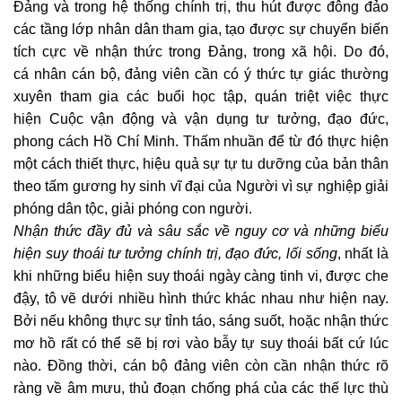
Đảng và trong hệ thống chính trị, thu hút được đông đảo
các tầng lớp nhân dân tham gia, tạo được sự chuyển biến
tích cực về nhận thức trong Đảng, trong xã hội. Do đó,
cá nhân cán bộ, đảng viên cần có ý thức tự giác thường
xuyên tham gia các buổi học tập, quán triệt việc thực
hiện Cuộc vận động và vận dụng tư tưởng, đạo đức,
phong cách Hồ Chí Minh. Thấm nhuần để từ đó thực hiện
một cách thiết thực, hiệu quả sự tự tu dưỡng của bản thân
theo tấm gương hy sinh vĩ đại của Người vì sự nghiệp giải
phóng dân tộc, giải phóng con người.
Nhận thức đầy đủ và sâu sắc về nguy cơ và những biểu
hiện suy thoái
tư tưởng chính trị, đạo đức, lối sống
, nhất là
khi những biểu hiện suy thoái ngày càng tinh vi, được che
đậy, tô vẽ dưới nhiều hình thức khác nhau như hiện nay.
Bởi nếu không thực sự tỉnh táo, sáng suốt, hoặc nhận thức
mơ hồ rất có thể sẽ bị rơi vào bẫy tự suy thoái bất cứ lúc
nào. Đồng thời, cán bộ đảng viên còn cần nhận thức rõ
ràng về âm mưu, thủ đoạn chống phá của các thế lực thù