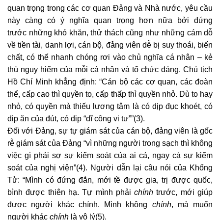
quan trọng trong các cơ quan Đảng và Nhà nước, yêu cầu
này càng có ý nghĩa quan trọng hơn nữa bởi đứng
trước những khó khăn, thử thách cũng như những cám dỗ
về tiền tài, danh lợi, cán bộ, đảng viên dễ bị suy thoái, biến
chất, có thể nhanh chóng rơi vào chủ nghĩa cá nhân – kẻ
thù nguy hiểm của mỗi cá nhân và tổ chức đảng. Chủ tịch
Hồ Chí Minh khẳng định: “Cán bộ các cơ quan, các đoàn
thể, cấp cao thì quyền to, cấp thấp thì quyền nhỏ. Dù to hay
nhỏ, có quyền mà thiếu lương tâm là có dịp đục khoét, có
dịp ăn của đút, có dịp “dĩ công vi tư””(3).
Đối với Đảng, sự tự giám sát của cán bộ, đảng viên là gốc
rễ giám sát của Đảng “vì những người trong sạch thì không
việc gì phải sợ sự kiểm soát của ai cả, ngay cả sự kiểm
soát của nghị viện”(4). Người dẫn lại câu nói của Khổng
Tử: “Mình có đứng đắn, mới tề được gia, trị được quốc,
bình được thiên hạ. Tự mình phải
chính
trước, mới giúp
được người khác chính. Mình không
chính
, mà muốn
người khác
chính
là vô lý(5).