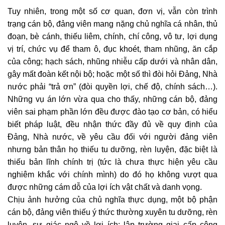
Tuy nhiên, trong một số cơ quan, đơn vị, vẫn còn trình
trạng cán bộ, đảng viên mang nặng chủ nghĩa cá nhân, thủ
đoạn, bè cánh, thiếu liêm, chính, chí công, vô tư, lợi dụng
vị trí, chức vụ để tham ô, đục khoét, tham nhũng, ăn cắp
của công; hạch sách, nhũng nhiễu cấp dưới và nhân dân,
gây mất đoàn kết nội bộ; hoặc một số thì đòi hỏi Đảng, Nhà
nước phải “trả ơn” (đòi quyền lợi, chế độ, chính sách…).
Những vụ án lớn vừa qua cho thấy, những cán bộ, đảng
viên sai phạm phần lớn đều được đào tạo cơ bản, có hiểu
biết pháp luật, đều nhận thức đầy đủ về quy định của
Đảng, Nhà nước, về yêu cầu đối với người đảng viên
nhưng bản thân họ thiếu tu dưỡng, rèn luyện, đặc biệt là
thiếu bản lĩnh chính trị (tức là chưa thực hiện yêu cầu
nghiêm khắc với chính mình) do đó họ không vượt qua
được những cám dỗ của lợi ích vật chất và danh vọng.
Chịu ảnh hưởng của chủ nghĩa thực dụng, một bộ phận
cán bộ, đảng viên thiếu ý thức thường xuyên tu dưỡng, rèn
luyện, sự giác ngộ về lợi ích; lập trường giai cấp công