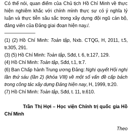
Có thể nói, quan điểm của Chủ tịch Hồ Chí Minh về thực
hiện nghiêm khắc với chính mình thực sự có ý nghĩa lý
luận và thực tiễn sâu sắc trong xây dựng đội ngũ cán bộ,
đảng viên của Đảng giai đoạn hiện nay./.
——————–
(1) (2) Hồ Chí Minh:
Toàn tập
, Nxb. CTQG, H, 2011, t.5,
tr.305, 291.
(3) (5) Hồ Chí Minh:
Toàn tập
, Sđd, t. 6, tr.127, 129.
(4) Hồ Chí Minh:
Toàn tập
, Sđd, t.1, tr.7.
(6) Ban Chấp hành Trung ương Đảng:
Nghị quyết Hội nghị
lần thứ sáu (lần 2) (khóa VIII) về một số vấn đề cấp bách
trong công tác xây dựng Đảng hiện nay
, H, 1999, tr.20.
(7) Hồ Chí Minh:
Toàn tập
, Sđd, t. 11, tr.610.
Trần Thị Hợi – Học viện Chính trị quốc gia Hồ
Chí Minh
Theo