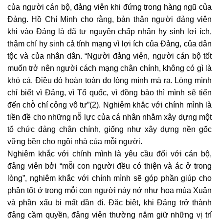
của người cán bộ, đảng viên khi đứng trong hàng ngũ của
Đảng. Hồ Chí Minh cho rằng, bản thân người đảng viên
khi vào Đảng là đã tự nguyện chấp nhận hy sinh lợi ích,
thậm chí hy sinh cả tính mạng vì lợi ích của Đảng, của dân
tộc và của nhân dân. “Người đảng viên, người cán bộ tốt
muốn trở nên người cách mạng chân chính, không có gì là
khó cả. Điều đó hoàn toàn do lòng mình mà ra. Lòng mình
chỉ biết vì Đảng, vì Tổ quốc, vì đồng bào thì mình sẽ tiến
đến chỗ chí công vô tư”(2). Nghiêm khắc với chính mình là
tiền đề cho những nỗ lực của cá nhân nhằm xây dựng một
tổ chức đảng chân chính, giống như xây dựng nền gốc
vững bền cho ngôi nhà của mỗi người.
Nghiêm khắc với chính mình là yêu cầu đối với cán bộ,
đảng viên bởi “mỗi con người đều có thiện và ác ở trong
lòng”, nghiêm khắc với chính mình sẽ góp phần giúp cho
phần tốt ở trong mỗi con người nảy nở như hoa mùa Xuân
và phần xấu bị mất dần đi. Đặc biệt, khi Đảng trở thành
đảng cầm quyền, đảng viên thường nắm giữ những vị trí