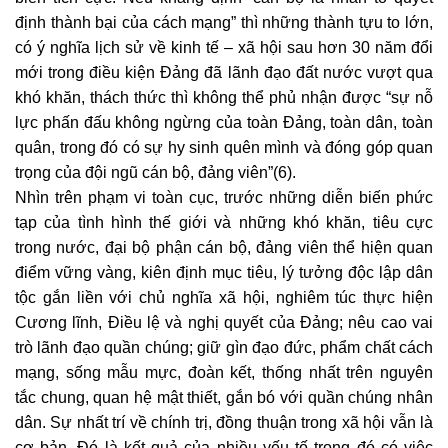
định thành bại của cách mạng” thì những thành tựu to lớn,
có ý nghĩa lịch sử về kinh tế – xã hội sau hơn 30 năm đổi
mới trong điều kiện Đảng đã lãnh đạo đất nước vượt qua
khó khăn, thách thức thì không thể phủ nhận được “sự nỗ
lực phấn đấu không ngừng của toàn Đảng, toàn dân, toàn
quân, trong đó có sự hy sinh quên mình và đóng góp quan
trọng của đội ngũ cán bộ, đảng viên”(6).
Nhìn trên phạm vi toàn cục, trước những diễn biến phức
tạp của tình hình thế giới và những khó khăn, tiêu cực
trong nước, đại bộ phận cán bộ, đảng viên thể hiện quan
điểm vững vàng, kiên định mục tiêu, lý tưởng độc lập dân
tộc gắn liền với chủ nghĩa xã hội, nghiêm túc thực hiện
Cương lĩnh, Điều lệ và nghị quyết của Đảng; nêu cao vai
trò lãnh đạo quần chúng; giữ gìn đạo đức, phẩm chất cách
mạng, sống mẫu mực, đoàn kết, thống nhất trên nguyên
tắc chung, quan hệ mật thiết, gắn bó với quần chúng nhân
dân. Sự nhất trí về chính trị, đồng thuận trong xã hội vẫn là
cơ bản. Đó là kết quả của nhiều yếu tố trong đó có việc