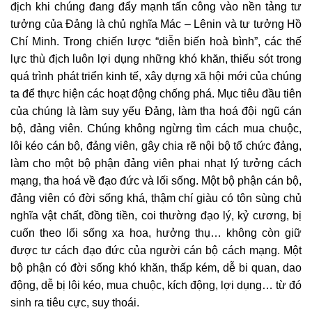
địch khi chúng đang đẩy mạnh tấn công vào nền tảng tư
tưởng của Đảng là chủ nghĩa Mác – Lênin và tư tưởng Hồ
Chí Minh. Trong chiến lược “diễn biến hoà bình”, các thế
lực thù địch luôn lợi dụng những khó khăn, thiếu sót trong
quá trình phát triển kinh tế, xây dựng xã hội mới của chúng
ta để thực hiện các hoạt động chống phá. Mục tiêu đầu tiên
của chúng là làm suy yếu Đảng, làm tha hoá đội ngũ cán
bộ, đảng viên. Chúng không ngừng tìm cách mua chuộc,
lôi kéo cán bộ, đảng viên, gây chia rẽ nội bộ tổ chức đảng,
làm cho một bộ phận đảng viên phai nhạt lý tưởng cách
mạng, tha hoá về đạo đức và lối sống. Một bộ phận cán bộ,
đảng viên có đời sống khá, thậm chí giàu có tôn sùng chủ
nghĩa vật chất, đồng tiền, coi thường đạo lý, kỷ cương, bị
cuốn theo lối sống xa hoa, hưởng thụ… không còn giữ
được tư cách đạo đức của người cán bộ cách mạng. Một
bộ phận có đời sống khó khăn, thấp kém, dễ bi quan, dao
động, dễ bị lôi kéo, mua chuộc, kích động, lợi dụng… từ đó
sinh ra tiêu cực, suy thoái.