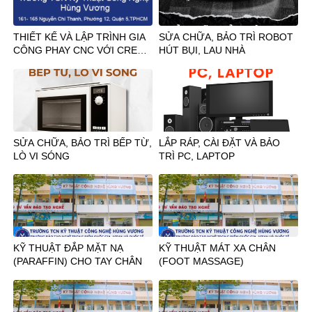
THIẾT KẾ VÀ LẬP TRÌNH GIA
SỬA CHỮA, BẢO TRÌ ROBOT
CÔNG PHAY CNC VỚI CREO
HÚT BỤI, LAU NHÀ
PARAMETRIC
SỬA CHỮA, BẢO TRÌ BẾP TỪ,
LẮP RÁP, CÀI ĐẶT VÀ BẢO
LÒ VI SÓNG
TRÌ PC, LAPTOP
KỸ THUẬT ĐẮP MẶT NẠ
KỸ THUẬT MÁT XA CHÂN
(PARAFFIN) CHO TAY CHÂN
(FOOT MASSAGE)