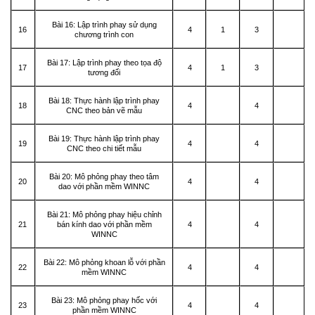
Bài 16: Lập trình phay sử dụng
16
4
1
3
chương trình con
Bài 17: Lập trình phay theo tọa độ
17
4
1
3
tương đối
Bài 18: Thực hành lập trình phay
18
4
4
CNC theo bản vẽ mẫu
Bài 19: Thực hành lập trình phay
19
4
4
CNC theo chi tiết mẫu
Bài 20: Mô phỏng phay theo tâm
20
4
4
dao với phần mềm WINNC
Bài 21: Mô phỏng phay hiệu chỉnh
21
bán kính dao với phần mềm
4
4
WINNC
Bài 22: Mô phỏng khoan lỗ với phần
22
4
4
mềm WINNC
Bài 23: Mô phỏng phay hốc với
23
4
4
phần mềm WINNC