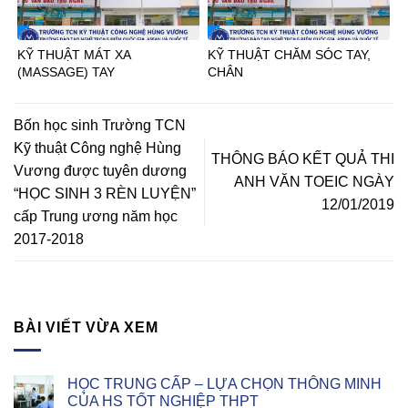
KỸ THUẬT MÁT XA
KỸ THUẬT CHĂM SÓC TAY,
(MASSAGE) TAY
CHÂN
Bốn học sinh Trường TCN
Kỹ thuật Công nghệ Hùng
THÔNG BÁO KẾT QUẢ THI
Vương được tuyên dương
ANH VĂN TOEIC NGÀY
“HỌC SINH 3 RÈN LUYỆN”
12/01/2019
cấp Trung ương năm học
2017-2018
BÀI VIẾT VỪA XEM
HỌC TRUNG CẤP – LỰA CHỌN THÔNG MINH
CỦA HS TỐT NGHIỆP THPT