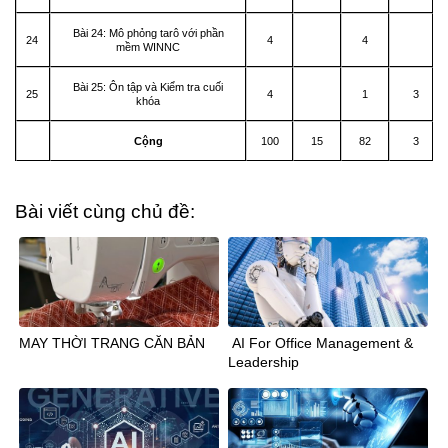
Bài 24: Mô phỏng tarô với phần
24
4
4
mềm WINNC
Bài 25: Ôn tập và Kiểm tra cuối
25
4
1
3
khóa
Cộng
100
15
82
3
Bài viết cùng chủ đề:
MAY THỜI TRANG CĂN BẢN
AI For Office Management &
Leadership