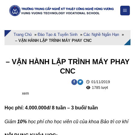
Skip
to
content
Trang Chủ
»
Đào Tạo & Tuyển Sinh
»
Các Nghề Ngắn Hạn
»
– VẬN HÀNH LẬP TRÌNH MÁY PHAY CNC
– VẬN HÀNH LẬP TRÌNH MÁY PHAY
CNC
01/11/2019
1785 lượt
xem
Học phí: 4.000.000đ/ 8 tuần – 3 buổi/ tuần
Giảm
10%
học phí cho học viên cũ của khoa Bảo trì cơ khí