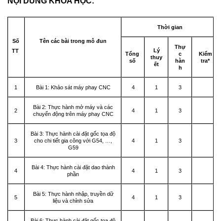
NỘI DUNG KHÓA HỌC:
Thời gian
Số
Tên các bài trong mô đun
Thự
Lý
TT
Tổng
c
Kiểm
thuy
số
hàn
tra*
ết
h
1
Bài 1: Khảo sát máy phay CNC
4
1
3
Bài 2: Thực hành mở máy và các
2
4
1
3
chuyển động trên máy phay CNC
Bài 3: Thực hành cài đặt gốc tọa độ
3
cho chi tiết gia công với G54, …,
4
1
3
G59
Bài 4: Thực hành cài đặt dao thành
4
4
1
3
phần
Bài 5: Thực hành nhập, truyền dữ
5
4
1
3
liệu và chỉnh sửa
Bài 6: Thực hành cài đặt gốc tọa độ