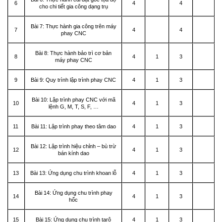
6
4
4
cho chi tiết gia công dạng trụ
Bài 7: Thực hành gia công trên máy
7
4
4
phay CNC
Bài 8: Thực hành bảo trì cơ bản
8
4
1
3
máy phay CNC
9
Bài 9: Quy trình lập trình phay CNC
4
1
3
Bài 10: Lập trình phay CNC với mã
10
4
1
3
lệnh G, M, T, S, F, …
11
Bài 11: Lập trình phay theo tâm dao
4
1
3
Bài 12: Lập trình hiệu chỉnh – bù trừ
12
4
1
3
bán kính dao
13
Bài 13: Ứng dụng chu trình khoan lỗ
4
1
3
Bài 14: Ứng dụng chu trình phay
14
4
1
3
hốc
15
Bài 15: Ứng dụng chu trình tarô
4
1
3