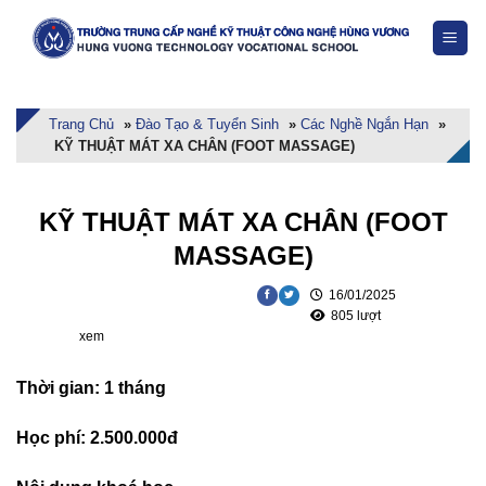
Skip
to
content
Trang Chủ
»
Đào Tạo & Tuyển Sinh
»
Các Nghề Ngắn Hạn
»
KỸ THUẬT MÁT XA CHÂN (FOOT MASSAGE)
KỸ THUẬT MÁT XA CHÂN (FOOT
MASSAGE)
16/01/2025
805 lượt
xem
Thời gian: 1 tháng
Học phí: 2.500.000đ