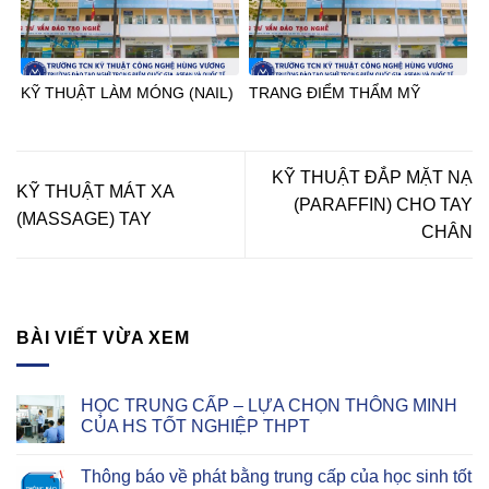
KỸ THUẬT LÀM MÓNG (NAIL)
TRANG ĐIỂM THẨM MỸ
KỸ THUẬT ĐẮP MẶT NẠ
KỸ THUẬT MÁT XA
(PARAFFIN) CHO TAY
(MASSAGE) TAY
CHÂN
BÀI VIẾT VỪA XEM
HỌC TRUNG CẤP – LỰA CHỌN THÔNG MINH
CỦA HS TỐT NGHIỆP THPT
Thông báo về phát bằng trung cấp của học sinh tốt