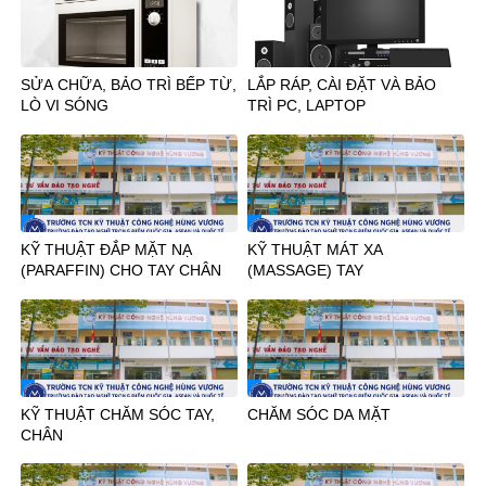
SỬA CHỮA, BẢO TRÌ BẾP TỪ,
LẮP RÁP, CÀI ĐẶT VÀ BẢO
LÒ VI SÓNG
TRÌ PC, LAPTOP
KỸ THUẬT ĐẮP MẶT NẠ
KỸ THUẬT MÁT XA
(PARAFFIN) CHO TAY CHÂN
(MASSAGE) TAY
KỸ THUẬT CHĂM SÓC TAY,
CHĂM SÓC DA MẶT
CHÂN