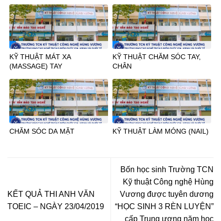
KỸ THUẬT MÁT XA
KỸ THUẬT CHĂM SÓC TAY,
(MASSAGE) TAY
CHÂN
CHĂM SÓC DA MẶT
KỸ THUẬT LÀM MÓNG (NAIL)
Bốn học sinh Trường TCN
Kỹ thuật Công nghệ Hùng
KẾT QUẢ THI ANH VĂN
Vương được tuyên dương
TOEIC – NGÀY 23/04/2019
“HỌC SINH 3 RÈN LUYỆN”
cấp Trung ương năm học