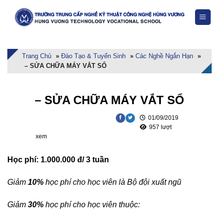
Skip
to
content
Trang Chủ
»
Đào Tạo & Tuyển Sinh
»
Các Nghề Ngắn Hạn
»
– SỬA CHỮA MÁY VẮT SỔ
– SỬA CHỮA MÁY VẮT SỔ
01/09/2019
957 lượt
xem
Học phí: 1.000.000 đ/ 3 tuần
Giảm
10%
học phí cho học viên là Bộ đội xuất ngũ
Giảm
30%
học phí cho học viên thuộc: