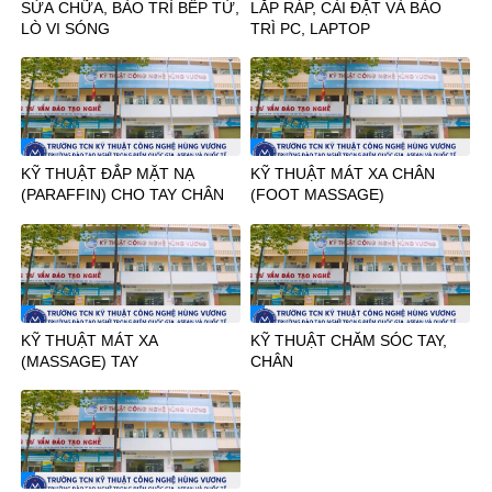
SỬA CHỮA, BẢO TRÌ BẾP TỪ,
LẮP RÁP, CÀI ĐẶT VÀ BẢO
LÒ VI SÓNG
TRÌ PC, LAPTOP
KỸ THUẬT ĐẮP MẶT NẠ
KỸ THUẬT MÁT XA CHÂN
(PARAFFIN) CHO TAY CHÂN
(FOOT MASSAGE)
KỸ THUẬT MÁT XA
KỸ THUẬT CHĂM SÓC TAY,
(MASSAGE) TAY
CHÂN