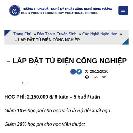
Skip
to
content
Trang Chủ
»
Đào Tạo & Tuyển Sinh
»
Các Nghề Ngắn Hạn
»
– LẮP ĐẶT TỦ ĐIỆN CÔNG NGHIỆP
– LẮP ĐẶT TỦ ĐIỆN CÔNG NGHIỆP
28/12/2020
3827 lượt
xem
HỌC PHÍ:
2.150.000 đ/ 6 tuần – 5 buổi/ tuần
Giảm
10%
học phí cho học viên là Bộ đội xuất ngũ
Giảm
30%
học phí cho học viên thuộc: