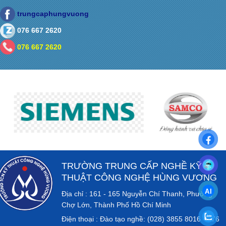
trungcaphungvuong
076 667 2620
076 667 2620
TRƯỜNG TRUNG CẤP NGHỀ KỸ
THUẬT CÔNG NGHỆ HÙNG VƯƠNG
Địa chỉ : 161 - 165 Nguyễn Chí Thanh, Phường
Chợ Lớn, Thành Phố Hồ Chí Minh
Điện thoại : Đào tạo nghề: (028) 3855 8016 - 076