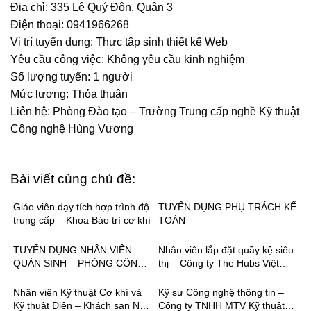
Địa chỉ: 335 Lê Quý Đôn, Quận 3
Điện thoại: 0941966268
Vị trí tuyển dụng: Thực tập sinh thiết kế Web
Yêu cầu công việc: Không yêu cầu kinh nghiệm
Số lượng tuyển: 1 người
Mức lương: Thỏa thuận
Liên hệ: Phòng Đào tạo – Trường Trung cấp nghề Kỹ thuật
Công nghệ Hùng Vương
Bài viết cùng chủ đề:
Giáo viên dạy tích hợp trình độ
TUYỂN DỤNG PHỤ TRÁCH KẾ
trung cấp – Khoa Bảo trì cơ khí
TOÁN
TUYỂN DỤNG NHÂN VIÊN
Nhân viên lắp đặt quầy kệ siêu
QUẢN SINH – PHÒNG CÔNG
thị – Công ty The Hubs Việt
TÁC HỌC SINH-SINH VIÊN
Nam
Nhân viên Kỹ thuật Cơ khí và
Kỹ sư Công nghệ thông tin –
Kỹ thuật Điện – Khách sạn New
Công ty TNHH MTV Kỹ thuật