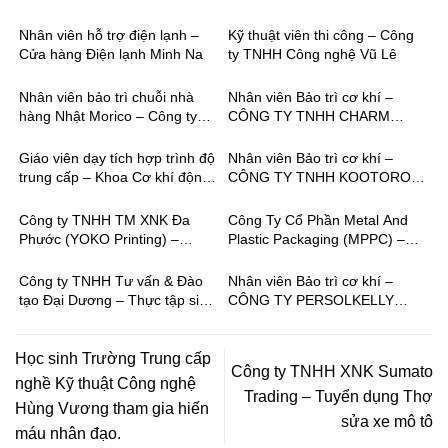
World Sài Gòn
máy bay (VAECO)
Nhân viên hỗ trợ điện lạnh –
Kỹ thuật viên thi công – Công
Cửa hàng Điện lạnh Minh Na
ty TNHH Công nghệ Vũ Lê
Nhân viên bảo trì chuỗi nhà
Nhân viên Bảo trì cơ khí –
hàng Nhật Morico – Công ty
CÔNG TY TNHH CHARM
TNHH KAMO
MING VIỆT NAM
Giáo viên dạy tích hợp trình độ
Nhân viên Bảo trì cơ khí –
trung cấp – Khoa Cơ khí động
CÔNG TY TNHH KOOTORO
lực
VIỆT NAM
Công ty TNHH TM XNK Đa
Công Ty Cổ Phần Metal And
Phước (YOKO Printing) –
Plastic Packaging (MPPC) –
Tuyển dụng nhân viên đồ họa
Tuyển dụng thợ tiện
Công ty TNHH Tư vấn & Đào
Nhân viên Bảo trì cơ khí –
tạo Đại Dương – Thực tập sinh
CÔNG TY PERSOLKELLY
IT
VIỆT NAM
Học sinh Trường Trung cấp
Công ty TNHH XNK Sumato
nghề Kỹ thuật Công nghệ
Trading – Tuyển dụng Thợ
Hùng Vương tham gia hiến
sửa xe mô tô
máu nhân đạo.