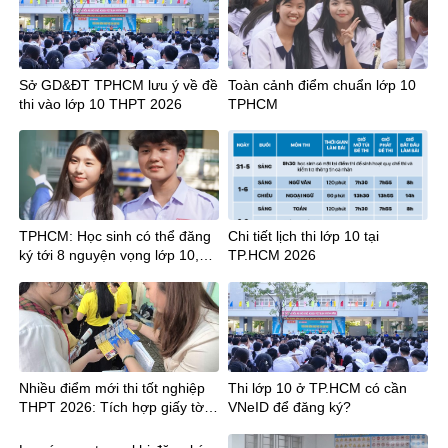
Hậu Giang
Sở GD&ĐT TPHCM lưu ý về đề
Toàn cảnh điểm chuẩn lớp 10
thi vào lớp 10 THPT 2026
TPHCM
TPHCM: Học sinh có thể đăng
Chi tiết lịch thi lớp 10 tại
ký tới 8 nguyện vọng lớp 10,
TP.HCM 2026
cần lưu ý gì?
Nhiều điểm mới thi tốt nghiệp
Thi lớp 10 ở TP.HCM có cần
THPT 2026: Tích hợp giấy tờ,
VNeID để đăng ký?
công bố điểm sớm hơn 12
ngày