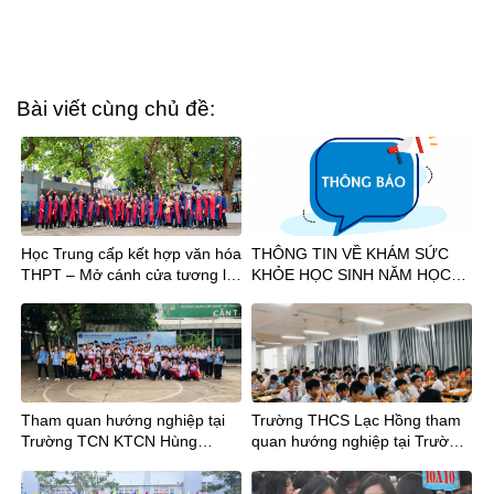
Bài viết cùng chủ đề:
Học Trung cấp kết hợp văn hóa
THÔNG TIN VỀ KHÁM SỨC
THPT – Mở cánh cửa tương lai
KHỎE HỌC SINH NĂM HỌC
sau tốt nghiệp THCS
2026-2027
Tham quan hướng nghiệp tại
Trường THCS Lạc Hồng tham
Trường TCN KTCN Hùng
quan hướng nghiệp tại Trường
Vương cùng Thầy trò Trường
Trung cấp nghề Kỹ thuật Công
THCS Chu Văn An và THCS
ghệ Hùng Vương