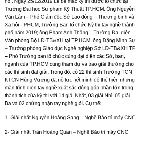
nổi. Ngày 25/12/2019 Lễ bế mạc kỳ thi được tổ chức tại
Trường Đại học Sư phạm Kỹ Thuật TP.HCM. Ông Nguyễn
Văn Lâm – Phó Giám đốc Sở Lao động – Thương binh và
Xã hội TPHCM, Trưởng Ban tổ chức Kỳ thi tay nghề thành
phố năm 2019; ông Phạm Anh Thắng – Trưởng Đại diện
Văn phòng Bộ LĐ-TB&XH tại TP.HCM; ông Đặng Minh Sự
– Trưởng phòng Giáo dục Nghề nghiệp Sở LĐ-TB&XH TP
– Phó Trưởng ban tổ chức cùng đại diện các Sở, ban,
ngành của TP.HCM cùng tham dự và trao giải thưởng cho
các thí sinh đạt giải. Trong đó, có 22 thí sinh Trường TCN
KTCN Hùng Vương đã nỗ lực hết mình để thể hiện những
màn trình diễn tay nghề xuất sắc đóng góp phần lớn trong
thành tích của kỳ thi với 14 giải Nhất, 03 giải Nhì, 05 giải
Ba và 02 chứng nhận tay nghề giỏi. Cụ thể:
1- Giải nhất Nguyễn Hoàng Sang – Nghề Bảo trì máy CNC
2- Giải nhất Trần Hoàng Quân – Nghề Bảo trì máy CNC