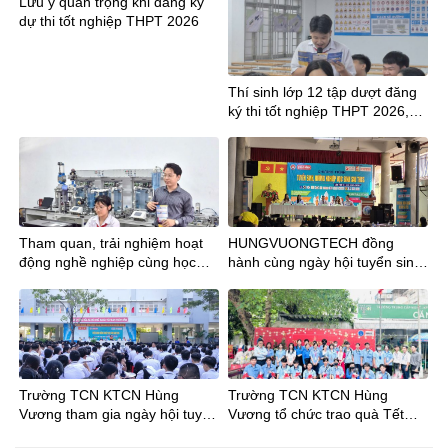
Lưu ý quan trọng khi đăng ký
dự thi tốt nghiệp THPT 2026
Thí sinh lớp 12 tập dượt đăng
ký thi tốt nghiệp THPT 2026,
lưu ý mã tỉnh mới
Tham quan, trải nghiệm hoạt
HUNGVUONGTECH đồng
động nghề nghiệp cùng học
hành cùng ngày hội tuyển sinh
sinh Trường THCS Phan Đăng
tại trường THCS Trần Bội Cơ
Lưu tại Trường TCN
KTCNHùng Vương
Trường TCN KTCN Hùng
Trường TCN KTCN Hùng
Vương tham gia ngày hội tuyển
Vương tổ chức trao quà Tết
sinh tại Trường THCS Phong
Bính Ngọ cho Đoàn viên – Học