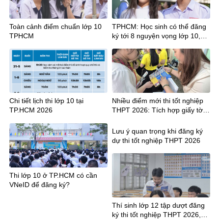
Toàn cảnh điểm chuẩn lớp 10
TPHCM: Học sinh có thể đăng
TPHCM
ký tới 8 nguyện vọng lớp 10,
cần lưu ý gì?
Chi tiết lịch thi lớp 10 tại
Nhiều điểm mới thi tốt nghiệp
TP.HCM 2026
THPT 2026: Tích hợp giấy tờ,
công bố điểm sớm hơn 12
ngày
Lưu ý quan trọng khi đăng ký
dự thi tốt nghiệp THPT 2026
Thi lớp 10 ở TP.HCM có cần
VNeID để đăng ký?
Thí sinh lớp 12 tập dượt đăng
ký thi tốt nghiệp THPT 2026,