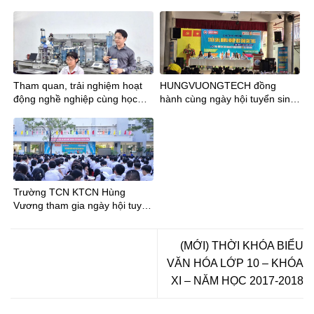
lưu ý mã tỉnh mới
Tham quan, trải nghiệm hoạt
HUNGVUONGTECH đồng
động nghề nghiệp cùng học
hành cùng ngày hội tuyển sinh
sinh Trường THCS Phan Đăng
tại trường THCS Trần Bội Cơ
Lưu tại Trường TCN
KTCNHùng Vương
Trường TCN KTCN Hùng
Vương tham gia ngày hội tuyển
sinh tại Trường THCS Phong
Phú
(MỚI) THỜI KHÓA BIỂU
VĂN HÓA LỚP 10 – KHÓA
XI – NĂM HỌC 2017-2018