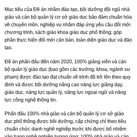
Mục tiêu của Đề án nhằm đào tạo, bồi dưỡng đội ngũ nhà
giáo và cán bộ quản lý cơ sở giáo dục bảo đảm chuẩn hóa
về chuyên môn, nghiệp vụ nhằm đáp ứng yêu cầu đổi mới
chương trình, sách giáo khoa giáo dục phổ thông; góp
phần thực hiện đổi mới căn bản, toàn diện giáo dục và đào
tạo.
Đề án phấn đấu đến năm 2020, 100% giảng viên và cán
bộ quản lý giáo dục (bao gồm các trường, khoa, ngành sư
phạm) được đào tạo đạt chuẩn về trình độ trở lên theo quy
định và được bồi dưỡng nâng cao năng lực giảng dạy,
giáo dục, năng lực quản lý, năng lực ngoại ngữ và năng
lực công nghệ thông tin.
Phấn đấu 100% nhà giáo và cán bộ quản lý cơ sở giáo
dục phổ thông được bồi dưỡng, cấp chứng chỉ theo tiêu
chuẩn chức danh nghề nghiệp trước khi được bổ nhiệm
vào hạng nghề nghiệp tương ứng; 100% nhà giáo và cán