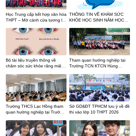
Học Trung cấp kết hợp văn hóa
THÔNG TIN VỀ KHÁM SỨC
THPT – Mở cánh cửa tương lai
KHỎE HỌC SINH NĂM HỌC
sau tốt nghiệp THCS
2026-2027
Bộ tài liệu truyền thông về
Tham quan hướng nghiệp tại
chăm sóc sức khỏe răng miệng
Trường TCN KTCN Hùng
và mắt học đường
Vương cùng Thầy trò Trường
THCS Chu Văn An và THCS
Hậu Giang
Trường THCS Lạc Hồng tham
Sở GD&ĐT TPHCM lưu ý về đề
quan hướng nghiệp tại Trường
thi vào lớp 10 THPT 2026
Trung cấp nghề Kỹ thuật Công
ghệ Hùng Vương