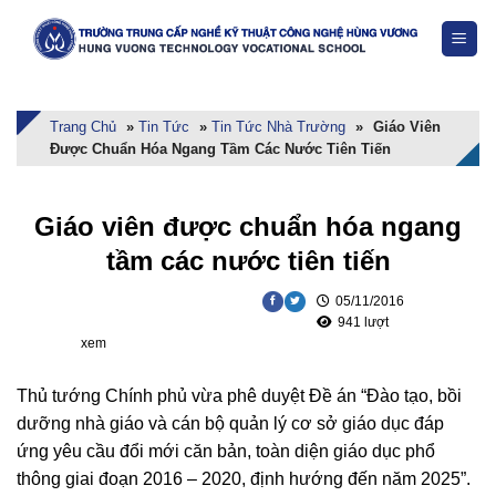
Skip
to
content
Trang Chủ
»
Tin Tức
»
Tin Tức Nhà Trường
»
Giáo Viên
Được Chuẩn Hóa Ngang Tầm Các Nước Tiên Tiến
Giáo viên được chuẩn hóa ngang
tầm các nước tiên tiến
05/11/2016
941 lượt
xem
Thủ tướng Chính phủ vừa phê duyệt Đề án “Đào tạo, bồi
dưỡng nhà giáo và cán bộ quản lý cơ sở giáo dục đáp
ứng yêu cầu đổi mới căn bản, toàn diện giáo dục phổ
thông giai đoạn 2016 – 2020, định hướng đến năm 2025”.