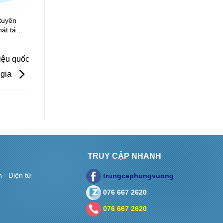
tuyên
hát tán,
deo,
hông
liệu quốc
gia
TRUY CẬP NHANH
- Điện tử -
trungcaphungvuong
076 667 2620
076 667 2620