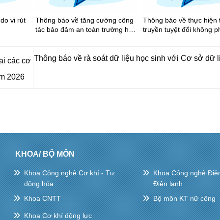
do vi rút
Thông báo về tăng cường công
Thông báo về thực hiện 
tác bảo đảm an toàn trường học,
truyền tuyệt đối không p
trật tự an toàn giao thông, trật tự
chia sẽ, bình luận các vi
đô thị trong dịp cao điểm Tết
hình ảnh tiêu cực trên k
Nguyên đán Bính Ngọ và Lễ hội
gian mạng
Thông báo về rà soát dữ liệu học sinh với Cơ sở dữ 
ại các cơ
Xuân 2026
ăm 2026
KHOA/ BỘ MÔN
Khoa Công nghệ Cơ khí - Tự
Khoa Công nghệ Điện 
động hóa
Điện lạnh
Khoa CNTT
Bộ môn KT nữ công
Khoa Cơ khí động lực