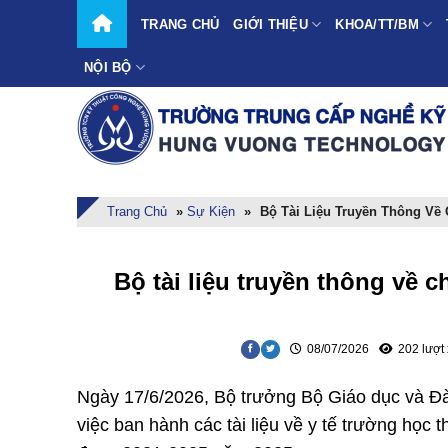
Skip
TRANG CHỦ
GIỚI THIỆU
KHOA/TT/BM
to
content
NỘI BỘ
Trang Chủ
»
Sự Kiện
»
Bộ Tài Liệu Truyền Thông V
Bộ tài liệu truyền thông về
08/07/2026
202 lượt
Ngày 17/6/2026, Bộ trưởng Bộ Giáo dục và 
việc ban hành các tài liệu về y tế trường học