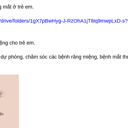
 mắt ở trẻ em.
om/drive/folders/1gX7pBwHyg-J-RzOhA1jT8iq9mwpLxD-s?
ệng cho trẻ em.
về dự phòng, chăm sóc các bệnh răng miệng, bệnh mắt t