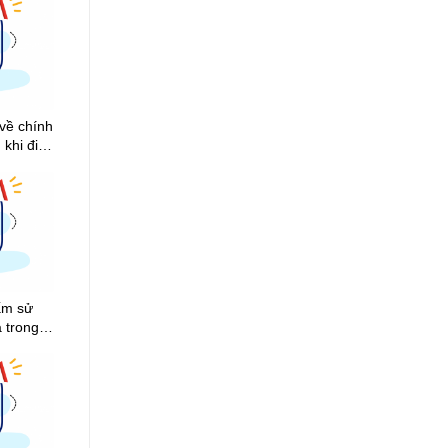
về chính
 khi đi
ấm sử
á trong