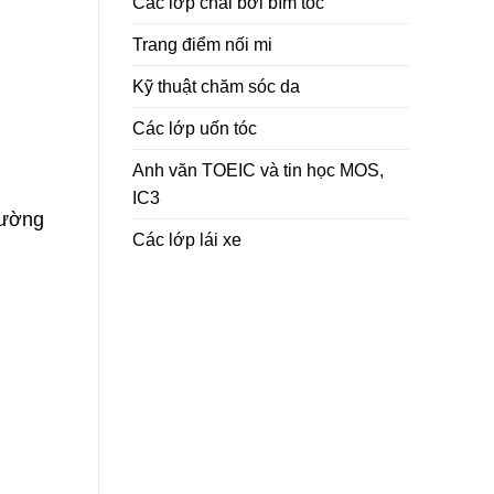
Các lớp chải bới bím tóc
Trang điểm nối mi
Kỹ thuật chăm sóc da
Các lớp uốn tóc
Anh văn TOEIC và tin học MOS,
IC3
hường
Các lớp lái xe