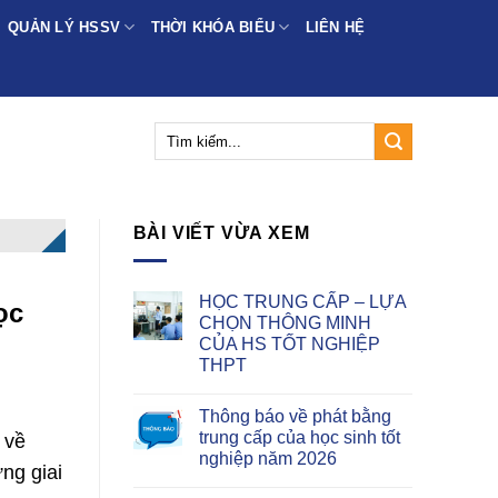
QUẢN LÝ HSSV
THỜI KHÓA BIỂU
LIÊN HỆ
BÀI VIẾT VỪA XEM
HỌC TRUNG CẤP – LỰA
ọc
CHỌN THÔNG MINH
CỦA HS TỐT NGHIỆP
THPT
Thông báo về phát bằng
trung cấp của học sinh tốt
 về
nghiệp năm 2026
ng giai