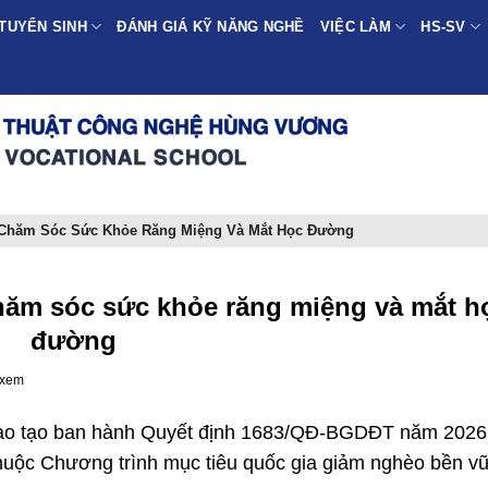
TUYỂN SINH
ĐÁNH GIÁ KỸ NĂNG NGHỀ
VIỆC LÀM
HS-SV
ề Chăm Sóc Sức Khỏe Răng Miệng Và Mắt Học Đường
 chăm sóc sức khỏe răng miệng và mắt h
đường
 xem
Đào tạo ban hành Quyết định 1683/QĐ-BGDĐT năm 2026
 thuộc Chương trình mục tiêu quốc gia giảm nghèo bền vữ