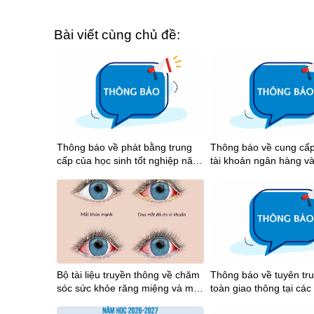
Bài viết cùng chủ đề:
Thông báo về phát bằng trung
Thông báo về cung cấp
cấp của học sinh tốt nghiệp năm
tài khoản ngân hàng v
2026
tiền học bổng khuyến k
tập học kỳ I năm học 
Bộ tài liệu truyền thông về chăm
Thông báo về tuyên tr
sóc sức khỏe răng miệng và mắt
toàn giao thông tại các
học đường
giáo dục trên địa bàn Thành phố