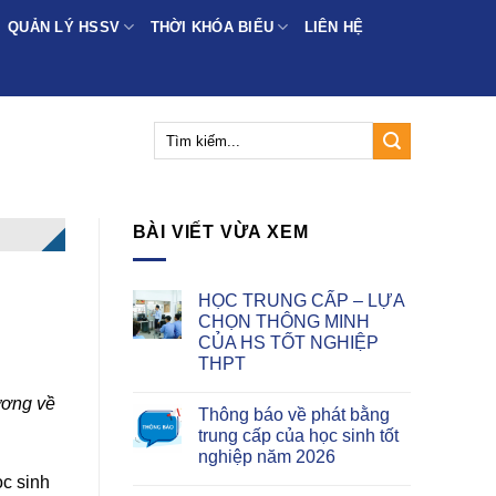
QUẢN LÝ HSSV
THỜI KHÓA BIỂU
LIÊN HỆ
BÀI VIẾT VỪA XEM
HỌC TRUNG CẤP – LỰA
CHỌN THÔNG MINH
CỦA HS TỐT NGHIỆP
THPT
ương về
Thông báo về phát bằng
trung cấp của học sinh tốt
nghiệp năm 2026
c sinh