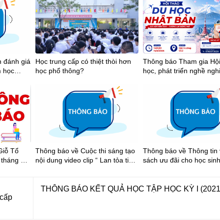
n đánh giá
Học trung cấp có thiệt thòi hơn
Thông báo Tham gia Hội
m học
học phổ thông?
học, phát triển nghề nghi
Nhật Bản
Giỗ Tổ
Thông báo về Cuộc thi sáng tạo
Thông báo về Thông tin 
tháng 3
nội dung video clip “ Lan tỏa tinh
sách ưu đãi cho học sinh
hắng
thần thể thao học đường Thành
xe buýt trên địa bàn Thành phố
ế Lao
phố Hồ Chí Minh năm học 2025-
Hồ Chí Minh
2026”
THÔNG BÁO KẾT QUẢ HỌC TẬP HỌC KỲ I (2021 
 cấp