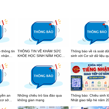
 thông tin
THÔNG TIN VỀ KHÁM SỨC
Thông báo về rà soát dữ
à nhận
KHỎE HỌC SINH NĂM HỌC
sinh với Cơ sở dữ liệu q
hích học
2026-2027
2025-2026
uyền an
Những chiêu trò lừa đảo qua
Thông báo: Chiêu sinh l
 cơ sở
không gian mạng
Nhật giao tiếp hè năm 2