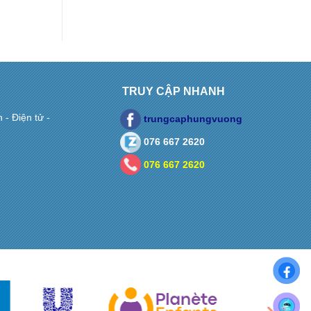
TRUY CẬP NHANH
- Điện tử -
trungcaphungvuong
076 667 2620
076 667 2620