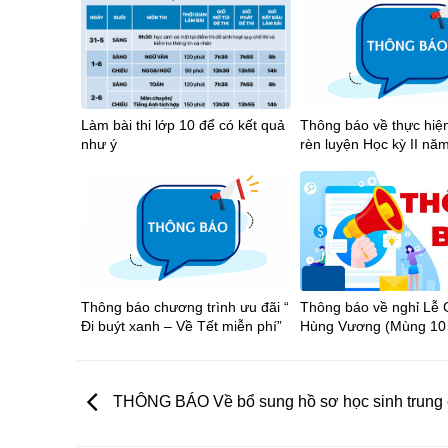
Hồ Chí Minh năm 2026
Làm bài thi lớp 10 để có kết quả
Thông báo về thực hiệ
như ý
rèn luyện Học kỳ II nă
2025-2026
Thông báo chương trình ưu đãi “
Thông báo về nghỉ Lễ 
Đi buýt xanh – Về Tết miễn phí”
Hùng Vương (Mùng 10 
âm lịch), Ngày Chiến t
(30/4) và Ngày Quốc t
động (01/5) năm 2026
THÔNG BÁO Về bổ sung hồ sơ học sinh trung