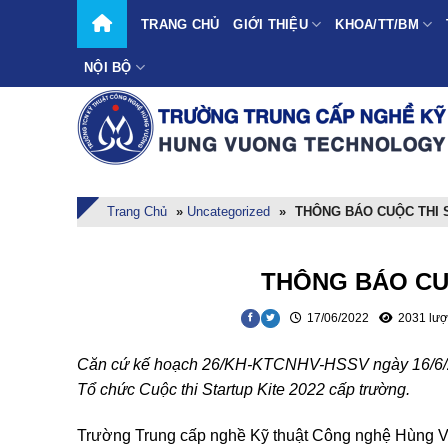
Skip
TRANG CHỦ
GIỚI THIỆU
KHOA/TT/BM
to
content
NỘI BỘ
Trang Chủ
»
Uncategorized
»
THÔNG BÁO CUỘC THI S
THÔNG BÁO CUỘ
17/06/2022
2031 lượ
Căn cứ kế hoạch 26/KH-KTCNHV-HSSV ngày 16/6/2
Tổ chức Cuộc thi Startup Kite 2022 cấp trường.
Trường Trung cấp nghề Kỹ thuật Công nghệ Hùng Vư