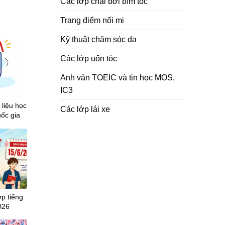
Các lớp chải bới bím tóc
Trang điểm nối mi
Kỹ thuật chăm sóc da
Các lớp uốn tóc
Anh văn TOEIC và tin học MOS,
IC3
 liệu học
Các lớp lái xe
uốc gia
ớp tiếng
026