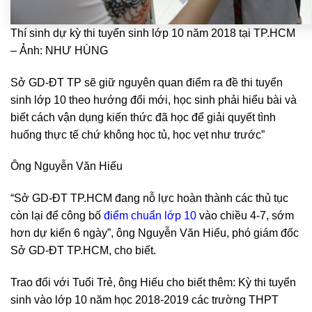
Thí sinh dự kỳ thi tuyển sinh lớp 10 năm 2018 tại TP.HCM
– Ảnh: NHƯ HÙNG
Sở GD-ĐT TP sẽ giữ nguyên quan điểm ra đề thi tuyển
sinh lớp 10 theo hướng đổi mới, học sinh phải hiểu bài và
biết cách vận dụng kiến thức đã học để giải quyết tình
huống thực tế chứ không học tủ, học vẹt như trước”
Ông Nguyễn Văn Hiếu
“Sở GD-ĐT TP.HCM đang nỗ lực hoàn thành các thủ tục
còn lại để công bố
điểm chuẩn lớp 10
vào chiều 4-7, sớm
hơn dự kiến 6 ngày”, ông Nguyễn Văn Hiếu, phó giám đốc
Sở GD-ĐT TP.HCM, cho biết.
Trao đổi với Tuổi Trẻ, ông Hiếu cho biết thêm: Kỳ thi tuyển
sinh vào lớp 10 năm học 2018-2019 các trường THPT