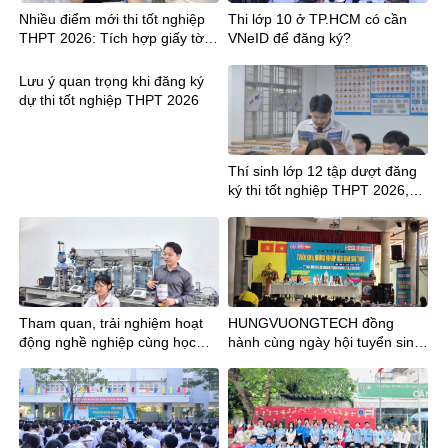
Nhiều điểm mới thi tốt nghiệp
Thi lớp 10 ở TP.HCM có cần
THPT 2026: Tích hợp giấy tờ,
VNeID để đăng ký?
công bố điểm sớm hơn 12
ngày
Lưu ý quan trọng khi đăng ký
dự thi tốt nghiệp THPT 2026
Thí sinh lớp 12 tập dượt đăng
ký thi tốt nghiệp THPT 2026,
lưu ý mã tỉnh mới
Tham quan, trải nghiệm hoạt
HUNGVUONGTECH đồng
động nghề nghiệp cùng học
hành cùng ngày hội tuyển sinh
sinh Trường THCS Phan Đăng
tại trường THCS Trần Bội Cơ
Lưu tại Trường TCN
KTCNHùng Vương