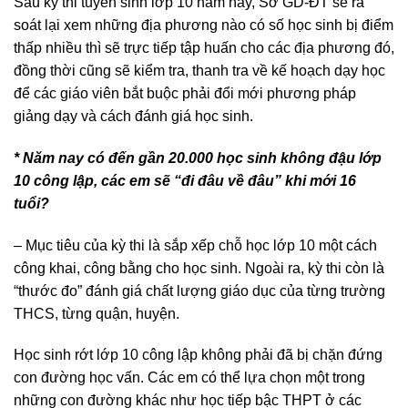
Sau kỳ thi tuyển sinh lớp 10 năm nay, Sở GD-ĐT sẽ rà
soát lại xem những địa phương nào có số học sinh bị điểm
thấp nhiều thì sẽ trực tiếp tập huấn cho các địa phương đó,
đồng thời cũng sẽ kiểm tra, thanh tra về kế hoạch dạy học
để các giáo viên bắt buộc phải đổi mới phương pháp
giảng dạy và cách đánh giá học sinh.
* Năm nay có đến gần 20.000 học sinh không đậu lớp
10 công lập, các em sẽ “đi đâu về đâu” khi mới 16
tuổi?
– Mục tiêu của kỳ thi là sắp xếp chỗ học lớp 10 một cách
công khai, công bằng cho học sinh. Ngoài ra, kỳ thi còn là
“thước đo” đánh giá chất lượng giáo dục của từng trường
THCS, từng quận, huyện.
Học sinh rớt lớp 10 công lập không phải đã bị chặn đứng
con đường học vấn. Các em có thể lựa chọn một trong
những con đường khác như học tiếp bậc THPT ở các