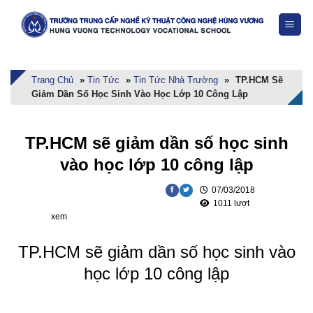
Skip
to
content
Trang Chủ
»
Tin Tức
»
Tin Tức Nhà Trường
»
TP.HCM Sẽ
Giảm Dần Số Học Sinh Vào Học Lớp 10 Công Lập
TP.HCM sẽ giảm dần số học sinh
vào học lớp 10 công lập
07/03/2018
1011 lượt
xem
TP.HCM sẽ giảm dần số học sinh vào
học lớp 10 công lập