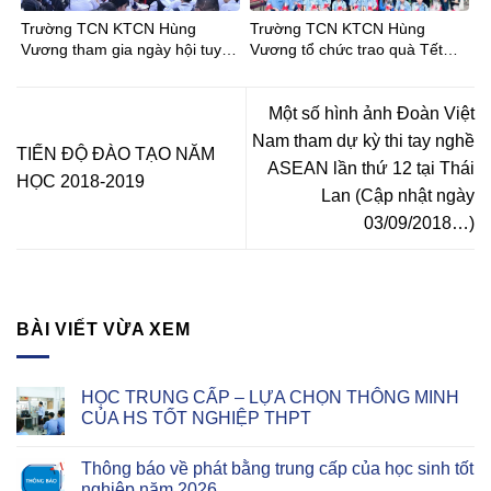
Trường TCN KTCN Hùng
Trường TCN KTCN Hùng
Vương tham gia ngày hội tuyển
Vương tổ chức trao quà Tết
sinh tại Trường THCS Phong
Bính Ngọ cho Đoàn viên – Học
Phú
sinh
Một số hình ảnh Đoàn Việt
Nam tham dự kỳ thi tay nghề
TIẾN ĐỘ ĐÀO TẠO NĂM
ASEAN lần thứ 12 tại Thái
HỌC 2018-2019
Lan (Cập nhật ngày
03/09/2018…)
BÀI VIẾT VỪA XEM
HỌC TRUNG CẤP – LỰA CHỌN THÔNG MINH
CỦA HS TỐT NGHIỆP THPT
Thông báo về phát bằng trung cấp của học sinh tốt
nghiệp năm 2026