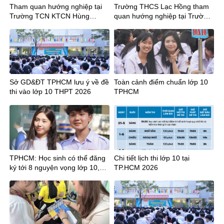
Tham quan hướng nghiệp tại
Trường THCS Lạc Hồng tham
Trường TCN KTCN Hùng
quan hướng nghiệp tại Trường
Vương cùng Thầy trò Trường
Trung cấp nghề Kỹ thuật Công
THCS Chu Văn An và THCS
ghệ Hùng Vương
Hậu Giang
Sở GD&ĐT TPHCM lưu ý về đề
Toàn cảnh điểm chuẩn lớp 10
thi vào lớp 10 THPT 2026
TPHCM
TPHCM: Học sinh có thể đăng
Chi tiết lịch thi lớp 10 tại
ký tới 8 nguyện vọng lớp 10,
TP.HCM 2026
cần lưu ý gì?