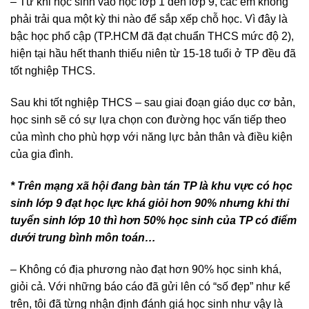
– Từ khi học sinh vào học lớp 1 đến lớp 9, các em không
phải trải qua một kỳ thi nào để sắp xếp chỗ học. Vì đây là
bậc học phổ cập (TP.HCM đã đạt chuẩn THCS mức độ 2),
hiện tại hầu hết thanh thiếu niên từ 15-18 tuổi ở TP đều đã
tốt nghiệp THCS.
Sau khi tốt nghiệp THCS – sau giai đoạn giáo dục cơ bản,
học sinh sẽ có sự lựa chọn con đường học vấn tiếp theo
của mình cho phù hợp với năng lực bản thân và điều kiện
của gia đình.
* Trên mạng xã hội đang bàn tán TP là khu vực có học
sinh lớp 9 đạt học lực khá giỏi hơn 90% nhưng khi thi
tuyển sinh lớp 10 thì hơn 50% học sinh của TP có điểm
dưới trung bình môn toán…
– Không có địa phương nào đạt hơn 90% học sinh khá,
giỏi cả. Với những báo cáo đã gửi lên có “số đẹp” như kể
trên, tôi đã từng nhận định đánh giá học sinh như vậy là