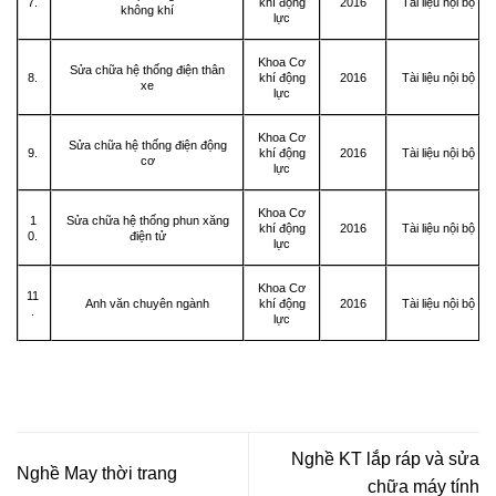
7.
khí động
2016
Tài liệu nội bộ
không khí
lực
Khoa Cơ
Sửa chữa hệ thống điện thân
8.
khí động
2016
Tài liệu nội bộ
xe
lực
Khoa Cơ
Sửa chữa hệ thống điện động
9.
khí động
2016
Tài liệu nội bộ
cơ
lực
Khoa Cơ
1
Sửa chữa hệ thống phun xăng
khí động
2016
Tài liệu nội bộ
0.
điện tử
lực
Khoa Cơ
11
Anh văn chuyên ngành
khí động
2016
Tài liệu nội bộ
.
lực
Nghề KT lắp ráp và sửa
Nghề May thời trang
chữa máy tính