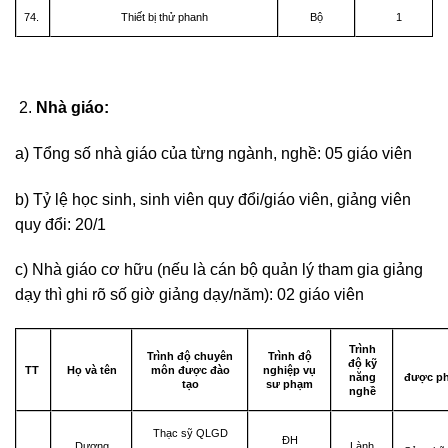
74.
Thiết bị thử phanh
Bộ
1
Nhà giáo:
a) Tổng số nhà giáo của từng ngành, nghề: 05 giáo viên
b) Tỷ lệ học sinh, sinh viên quy đổi/giáo viên, giảng viên
quy đổi: 20/1
c) Nhà giáo cơ hữu (nếu là cán bộ quản lý tham gia giảng
dạy thì ghi rõ số giờ giảng dạy/năm): 02 giáo viên
Trình
Trình độ chuyên
Trình độ
độ kỹ
TT
Họ và tên
môn được đào
nghiệp vụ
được ph
năng
tạo
sư phạm
nghề
Thạc sỹ QLGD
ĐH
Dương
Lành