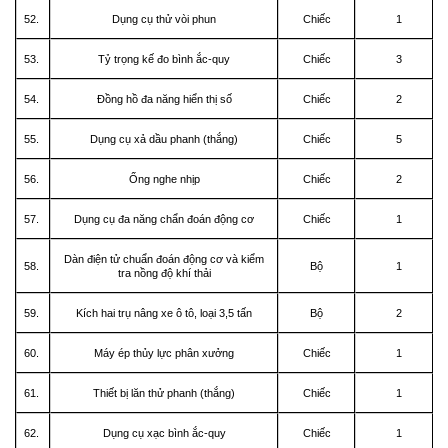
52.
Dụng cụ thử vòi phun
Chiếc
1
53.
Tỷ trọng kế đo bình ắc-quy
Chiếc
3
54.
Đồng hồ đa năng hiển thị số
Chiếc
2
55.
Dụng cụ xả dầu phanh (thắng)
Chiếc
5
56.
Ống nghe nhịp
Chiếc
2
57.
Dụng cụ đa năng chẩn đoán động cơ
Chiếc
1
Dàn điện tử chuẩn đoán động cơ và kiểm
58.
Bộ
1
tra nồng độ khí thải
59.
Kích hai trụ nâng xe ô tô, loại 3,5 tấn
Bộ
2
60.
Máy ép thủy lực phân xưởng
Chiếc
1
61.
Thiết bị lăn thử phanh (thắng)
Chiếc
1
62.
Dụng cụ xạc bình ắc-quy
Chiếc
1