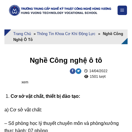
Skip
to
content
Trang Chủ
»
Thông Tin Khoa Cơ Khí Động Lực
»
Nghề Công
Nghệ Ô Tô
Nghề Công nghệ ô tô
14/04/2022
1501 lượt
xem
Cơ sở
vật chất, thiết bị đào tạo
:
a) Cơ sở vật chất:
– Số phòng học lý thuyết chuyên môn và phòng/xưởng
thực hành: 07 phòng