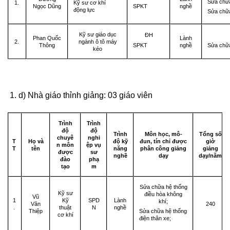
Sửa chữa
Kỹ sư cơ khí
1.
SPKT
Ngọc Dũng
nghề
động lực
Sửa chữa
Kỹ sư giáo dục
ĐH
Phan Quốc
Lành
2.
ngành ô tô máy
SPKT
Sửa chữa
Thông
nghề
kéo
d) Nhà giáo thỉnh giảng: 03 giáo viên
Trình
Trình
độ
độ
Trình
Môn học, mô-
Tổ
ng số
chuyê
nghi
T
Họ và
độ kỹ
đun, tín chỉ được
giờ
n môn
ệp vụ
T
tên
năng
phân công giảng
giảng
được
sư
nghề
dạy
dạy/năm
đào
phạ
tạo
m
Sửa chữa hệ thống
Kỹ sư
điều hòa không
Vũ
1
Kỹ
SPD
Lành
khí;
Văn
240
.
thuật
N
nghề
Thiệp
Sửa chữa hệ thống
cơ khí
điện thân xe;