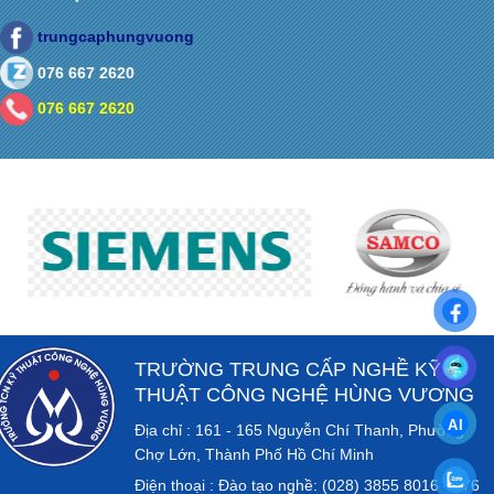
trungcaphungvuong
076 667 2620
076 667 2620
TRƯỜNG TRUNG CẤP NGHỀ KỸ
THUẬT CÔNG NGHỆ HÙNG VƯƠNG
Địa chỉ : 161 - 165 Nguyễn Chí Thanh, Phường
Chợ Lớn, Thành Phố Hồ Chí Minh
Điện thoại : Đào tạo nghề: (028) 3855 8016 - 076