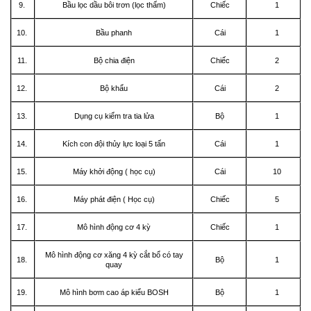
9.
Bầu lọc dầu bôi trơn (lọc thấm)
Chiếc
1
10.
Bầu phanh
Cái
1
11.
Bộ chia điện
Chiếc
2
12.
Bộ khẩu
Cái
2
13.
Dụng cụ kiểm tra tia lửa
Bộ
1
14.
Kích con đội thủy lực loại 5 tấn
Cái
1
15.
Máy khởi động ( học cụ)
Cái
10
16.
Máy phát điện ( Học cụ)
Chiếc
5
17.
Mô hình động cơ 4 kỳ
Chiếc
1
Mô hình động cơ xăng 4 kỳ cắt bổ có tay
18.
Bộ
1
quay
19.
Mô hình bơm cao áp kiểu BOSH
Bộ
1