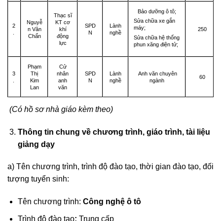
Bảo dưỡng ô tô;
Thạc sĩ
Sửa chữa xe gắn
Nguyễ
KT cơ
2
SPD
Lành
máy;
n Văn
khí
250
.
N
nghề
Chấn
động
Sửa chữa hệ thống
lực
phun xăng điện tử;
Phạm
Cử
3
Thị
nhân
SPD
Lành
Anh văn chuyên
60
.
Kim
anh
N
nghề
ngành
Lan
văn
(Có hồ sơ nhà giáo kèm theo)
Thông tin chung về chương trình, giáo trình, tài liệu
giảng dạy
a) Tên chương trình, trình độ đào tạo, thời gian đào tạo, đối
tượng tuyển sinh:
Tên chương trình:
Công nghệ ô tô
Trình độ đào tạo
:
Trung cấp