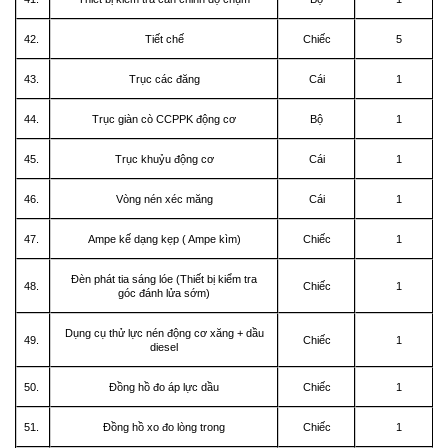
42.
Tiết chế
Chiếc
5
43.
Trục các đăng
Cái
1
44.
Trục giàn cò CCPPK động cơ
Bộ
1
45.
Trục khuỷu động cơ
Cái
1
46.
Vòng nén xéc măng
Cái
1
47.
Ampe kế dạng kẹp ( Ampe kìm)
Chiếc
1
Đèn phát tia sáng lóe (Thiết bị kiểm tra
48.
Chiếc
1
góc đánh lửa sớm)
Dụng cụ thử lực nén động cơ xăng + dầu
49.
Chiếc
1
diesel
50.
Đồng hồ đo áp lực dầu
Chiếc
1
51.
Đồng hồ xo đo lòng trong
Chiếc
1