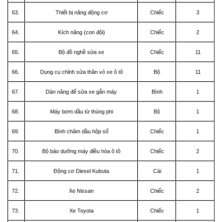
63.
Thiết bị nâng động cơ
Chiếc
3
64.
Kích nâng (con đội)
Chiếc
2
65.
Bộ đồ nghề sửa xe
Chiếc
11
66.
Dụng cụ chỉnh sửa thân vỏ xe ô tô
Bộ
11
67.
Dàn nâng để sửa xe gắn máy
Bình
1
68.
Máy bơm dầu từ thùng phi
Bộ
1
69.
Bình châm dầu hộp số
Chiếc
1
70.
Bộ bảo dưỡng máy điều hòa ô tô
Chiếc
2
71.
Động cơ Diesel Kubuta
Cái
1
72.
Xe Nissan
Chiếc
2
73.
Xe Toyota
Chiếc
1