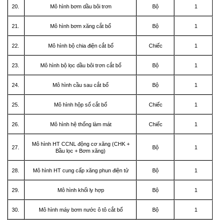
20.
Mô hình bơm dầu bôi trơn
Bộ
1
21.
Mô hình bơm xăng cắt bổ
Bộ
1
22.
Mô hình bộ chia điện cắt bổ
Chiếc
1
23.
Mô hình bộ lọc dầu bôi trơn cắt bổ
Bộ
1
24.
Mô hình cầu sau cắt bổ
Bộ
1
25.
Mô hình hộp số cắt bổ
Chiếc
1
26.
Mô hình hệ thống làm mát
Chiếc
1
Mô hình HT CCNL động cơ xăng (CHK +
27.
Bộ
1
Bầu lọc + Bơm xăng)
28.
Mô hình HT cung cấp xăng phun điện tử
Bộ
1
29.
Mô hình khối ly hợp
Bộ
1
30.
Mô hình máy bơm nước ô tô cắt bổ
Bộ
1