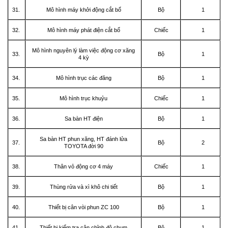
31.
Mô hình máy khởi động cắt bổ
Bộ
1
32.
Mô hình máy phát điện cắt bổ
Chiếc
1
Mô hình nguyên lý làm việc động cơ xăng
33.
Bộ
1
4 kỳ
34.
Mô hình trục các đăng
Bộ
1
35.
Mô hình trục khuỷu
Chiếc
1
36.
Sa bàn HT điện
Bộ
1
Sa bàn HT phun xăng, HT đánh lửa
37.
Bộ
2
TOYOTA đời 90
38.
Thân vỏ động cơ 4 máy
Chiếc
1
39.
Thùng rửa và xì khô chi tiết
Bộ
1
40.
Thiết bị cân vòi phun ZC 100
Bộ
1
41.
Thiết bị kiểm tra cân chỉnh độ chụm
Bộ
1