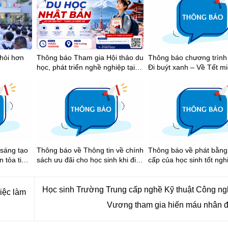
thòi hơn
Thông báo Tham gia Hội thảo du
Thông báo chương trình 
học, phát triển nghề nghiệp tại
Đi buýt xanh – Về Tết mi
Nhật Bản
 sáng tạo
Thông báo về Thông tin về chính
Thông báo về phát bằng
n tỏa tinh
sách ưu đãi cho học sinh khi đi
cấp của học sinh tốt ng
ng Thành
xe buýt trên địa bàn Thành phố
2026
học 2025-
Hồ Chí Minh
Học sinh Trường Trung cấp nghề Kỹ thuật Công n
iệc làm
Vương tham gia hiến máu nhân 