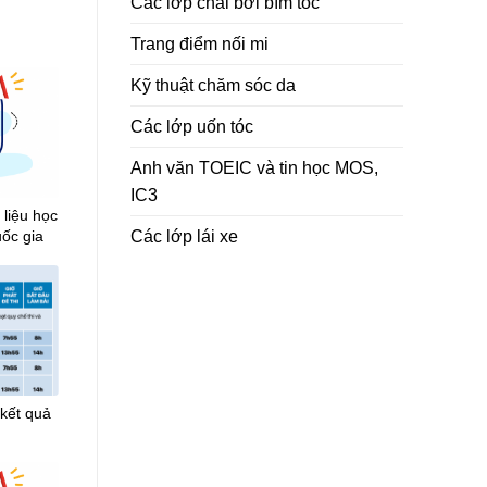
Các lớp chải bới bím tóc
Trang điểm nối mi
Kỹ thuật chăm sóc da
Các lớp uốn tóc
Anh văn TOEIC và tin học MOS,
IC3
 liệu học
Các lớp lái xe
uốc gia
 kết quả