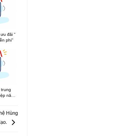
ưu đãi “
ễn phí”
 trung
hiệp năm
ghệ Hùng
đạo.