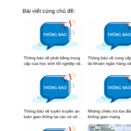
Bài viết cùng chủ đề:
Thông báo về phát bằng trung
Thông báo về cung cấp
cấp của học sinh tốt nghiệp năm
tài khoản ngân hàng v
2026
tiền học bổng khuyến k
tập học kỳ I năm học 
Thông báo về tuyên truyền an
Những chiêu trò lừa đ
toàn giao thông tại các cơ sở
không gian mạng
giáo dục trên địa bàn Thành phố
Hồ Chí Minh năm 2026