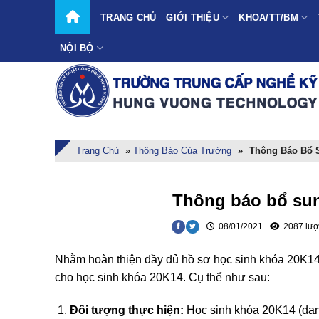
Skip
TRANG CHỦ
GIỚI THIỆU
KHOA/TT/BM
to
content
NỘI BỘ
Trang Chủ
»
Thông Báo Của Trường
»
Thông Báo Bổ 
Thông báo bổ sun
08/01/2021
2087 lượ
Nhằm hoàn thiện đầy đủ hồ sơ học sinh khóa 20K14
cho học sinh khóa 20K14. Cụ thể như sau:
Đối tượng thực hiện:
Học sinh khóa 20K14 (dan