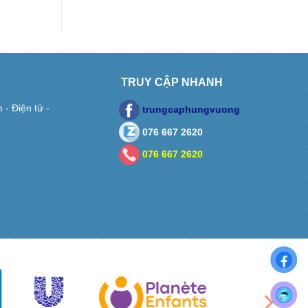
TRUY CẬP NHANH
- Điện tử -
trungcaphungvuong
076 667 2620
076 667 2620