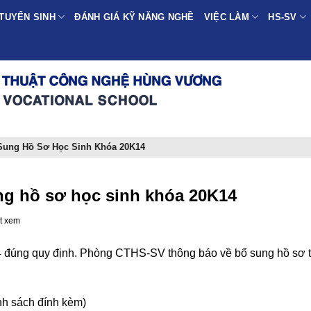
TUYỂN SINH
ĐÁNH GIÁ KỸ NĂNG NGHỀ
VIỆC LÀM
HS-SV
Sung Hồ Sơ Học Sinh Khóa 20K14
g hồ sơ học sinh khóa 20K14
t xem
 đúng quy định. Phòng CTHS-SV thông báo về bổ sung hồ sơ 
h sách đính kèm)