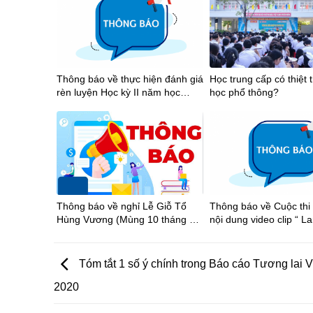
Thông báo về thực hiện đánh giá
Học trung cấp có thiệt 
rèn luyện Học kỳ II năm học
học phổ thông?
2025-2026
Thông báo về nghỉ Lễ Giỗ Tổ
Thông báo về Cuộc thi
Hùng Vương (Mùng 10 tháng 3
nội dung video clip “ La
âm lịch), Ngày Chiến thắng
thần thể thao học đườ
(30/4) và Ngày Quốc tế Lao
phố Hồ Chí Minh năm 
động (01/5) năm 2026
2026”
Tóm tắt 1 số ý chính trong Báo cáo Tương lai V
2020