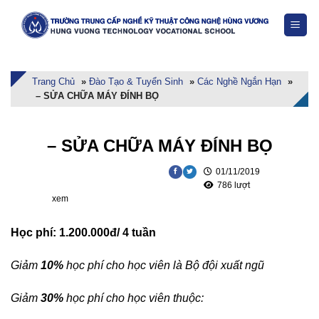
Skip
to
content
Trang Chủ
»
Đào Tạo & Tuyển Sinh
»
Các Nghề Ngắn Hạn
»
– SỬA CHỮA MÁY ĐÍNH BỌ
– SỬA CHỮA MÁY ĐÍNH BỌ
01/11/2019
786 lượt
xem
Học phí: 1.200.000đ/ 4 tuần
Giảm
10%
học phí cho học viên là Bộ đội xuất ngũ
Giảm
30%
học phí cho học viên thuộc: