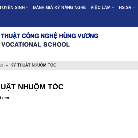
TUYỂN SINH
ĐÁNH GIÁ KỸ NĂNG NGHỀ
VIỆC LÀM
HS-SV
ạn
»
KỸ THUẬT NHUỘM TÓC
HUẬT NHUỘM TÓC
t xem