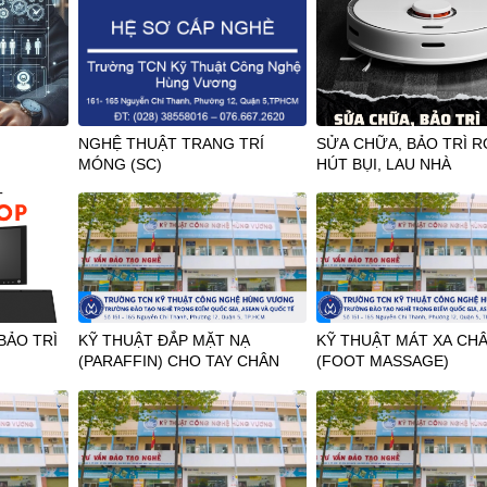
NGHỆ THUẬT TRANG TRÍ
SỬA CHỮA, BẢO TRÌ 
MÓNG (SC)
HÚT BỤI, LAU NHÀ
 BẢO TRÌ
KỸ THUẬT ĐẮP MẶT NẠ
KỸ THUẬT MÁT XA CH
(PARAFFIN) CHO TAY CHÂN
(FOOT MASSAGE)