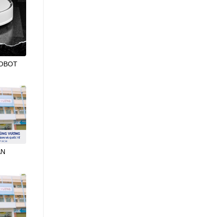
ROBOT
ÂN