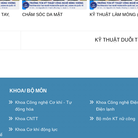
TAY,
CHĂM SÓC DA MẶT
KỸ THUẬT LÀM MÓNG (
KỸ THUẬT DUỖI 
KHOA/ BỘ MÔN
Khoa Công nghệ Cơ khí - Tự
Khoa Công nghệ Điện 
động hóa
Điện lạnh
Khoa CNTT
Bộ môn KT nữ công
Khoa Cơ khí động lực
hế