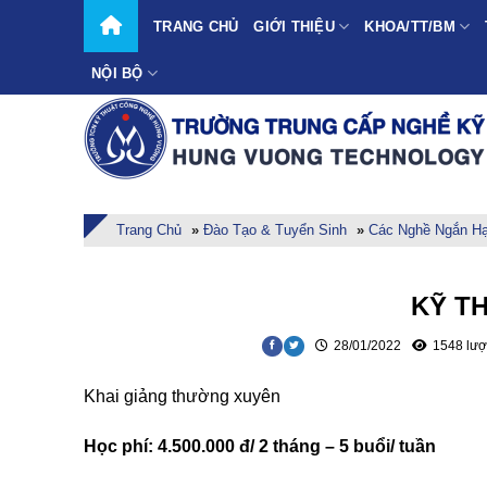
Skip
TRANG CHỦ
GIỚI THIỆU
KHOA/TT/BM
to
content
NỘI BỘ
Trang Chủ
»
Đào Tạo & Tuyển Sinh
»
Các Nghề Ngắn H
KỸ T
28/01/2022
1548 lượ
Khai giảng thường xuyên
Học phí: 4.500.000 đ/ 2 tháng – 5 buổi/ tuần