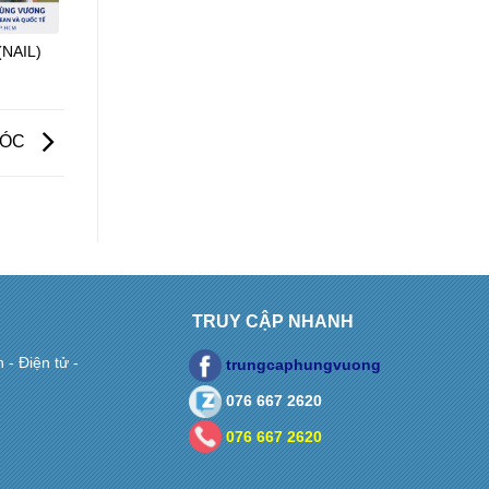
NAIL)
TÓC
TRUY CẬP NHANH
- Điện tử -
trungcaphungvuong
076 667 2620
076 667 2620