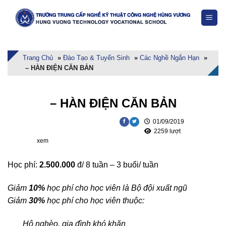
Skip
to
content
Trang Chủ
»
Đào Tạo & Tuyển Sinh
»
Các Nghề Ngắn Hạn
»
– HÀN ĐIỆN CĂN BẢN
– HÀN ĐIỆN CĂN BẢN
01/09/2019
2259 lượt
xem
Học phí:
2.500.000
đ/ 8 tuần – 3 buổi/ tuần
Giảm
10%
học phí cho học viên là Bộ đội xuất ngũ
Giảm
30%
học phí cho học viên thuộc:
Hộ nghèo, gia đình khó khăn