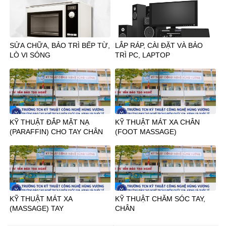
SỬA CHỮA, BẢO TRÌ BẾP TỪ,
LẮP RÁP, CÀI ĐẶT VÀ BẢO
LÒ VI SÓNG
TRÌ PC, LAPTOP
KỸ THUẬT ĐẮP MẶT NẠ
KỸ THUẬT MÁT XA CHÂN
(PARAFFIN) CHO TAY CHÂN
(FOOT MASSAGE)
KỸ THUẬT MÁT XA
KỸ THUẬT CHĂM SÓC TAY,
(MASSAGE) TAY
CHÂN