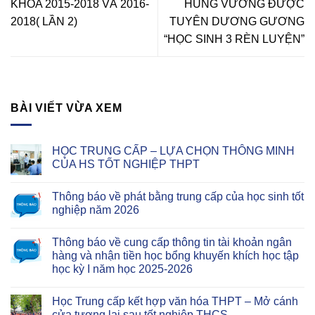
KHÓA 2015-2018 VÀ 2016-
HÙNG VƯƠNG ĐƯỢC
2018( LẦN 2)
TUYÊN DƯƠNG GƯƠNG
“HỌC SINH 3 RÈN LUYỆN”
BÀI VIẾT VỪA XEM
HỌC TRUNG CẤP – LỰA CHỌN THÔNG MINH
CỦA HS TỐT NGHIỆP THPT
Thông báo về phát bằng trung cấp của học sinh tốt
nghiệp năm 2026
Thông báo về cung cấp thông tin tài khoản ngân
hàng và nhận tiền học bổng khuyến khích học tập
học kỳ I năm học 2025-2026
Học Trung cấp kết hợp văn hóa THPT – Mở cánh
cửa tương lai sau tốt nghiệp THCS