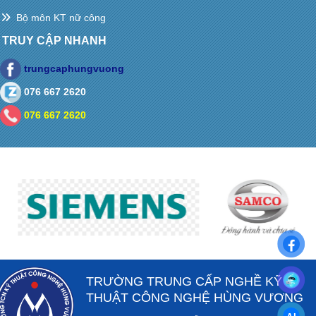
Bộ môn KT nữ công
TRUY CẬP NHANH
trungcaphungvuong
076 667 2620
076 667 2620
TRƯỜNG TRUNG CẤP NGHỀ KỸ
THUẬT CÔNG NGHỆ HÙNG VƯƠNG