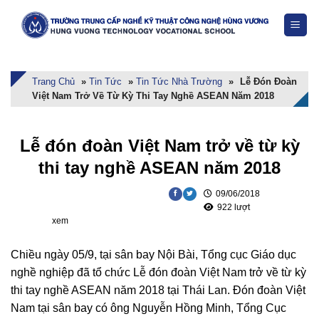
Skip
to
content
Trang Chủ
»
Tin Tức
»
Tin Tức Nhà Trường
»
Lễ Đón Đoàn
Việt Nam Trở Về Từ Kỳ Thi Tay Nghề ASEAN Năm 2018
Lễ đón đoàn Việt Nam trở về từ kỳ
thi tay nghề ASEAN năm 2018
09/06/2018
922 lượt
xem
Chiều ngày 05/9, tại sân bay Nội Bài, Tổng cục Giáo dục
nghề nghiệp đã tổ chức Lễ đón đoàn Việt Nam trở về từ kỳ
thi tay nghề ASEAN năm 2018 tại Thái Lan. Đón đoàn Việt
Nam tại sân bay có ông Nguyễn Hồng Minh, Tổng Cục