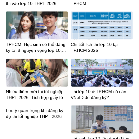
thi vào lớp 10 THPT 2026
TPHCM
TPHCM: Học sinh có thể đăng
Chi tiết lịch thi lớp 10 tại
ký tới 8 nguyện vọng lớp 10,
TP.HCM 2026
cần lưu ý gì?
Nhiều điểm mới thi tốt nghiệp
Thi lớp 10 ở TP.HCM có cần
THPT 2026: Tích hợp giấy tờ,
VNeID để đăng ký?
công bố điểm sớm hơn 12
ngày
Lưu ý quan trọng khi đăng ký
dự thi tốt nghiệp THPT 2026
Thí sinh lớp 12 tập dượt đăng