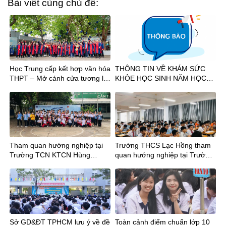
Bài viết cùng chủ đề:
Học Trung cấp kết hợp văn hóa
THÔNG TIN VỀ KHÁM SỨC
THPT – Mở cánh cửa tương lai
KHỎE HỌC SINH NĂM HỌC
sau tốt nghiệp THCS
2026-2027
Tham quan hướng nghiệp tại
Trường THCS Lạc Hồng tham
Trường TCN KTCN Hùng
quan hướng nghiệp tại Trường
Vương cùng Thầy trò Trường
Trung cấp nghề Kỹ thuật Công
THCS Chu Văn An và THCS
ghệ Hùng Vương
Hậu Giang
Sở GD&ĐT TPHCM lưu ý về đề
Toàn cảnh điểm chuẩn lớp 10