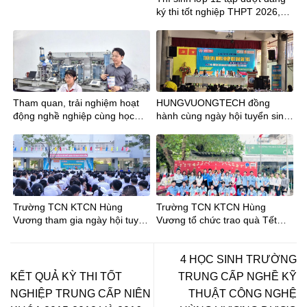
ký thi tốt nghiệp THPT 2026,
lưu ý mã tỉnh mới
Tham quan, trải nghiệm hoạt
HUNGVUONGTECH đồng
động nghề nghiệp cùng học
hành cùng ngày hội tuyển sinh
sinh Trường THCS Phan Đăng
tại trường THCS Trần Bội Cơ
Lưu tại Trường TCN
KTCNHùng Vương
Trường TCN KTCN Hùng
Trường TCN KTCN Hùng
Vương tham gia ngày hội tuyển
Vương tổ chức trao quà Tết
sinh tại Trường THCS Phong
Bính Ngọ cho Đoàn viên – Học
Phú
sinh
4 HỌC SINH TRƯỜNG
KẾT QUẢ KỲ THI TỐT
TRUNG CẤP NGHỀ KỸ
NGHIỆP TRUNG CẤP NIÊN
THUẬT CÔNG NGHỆ