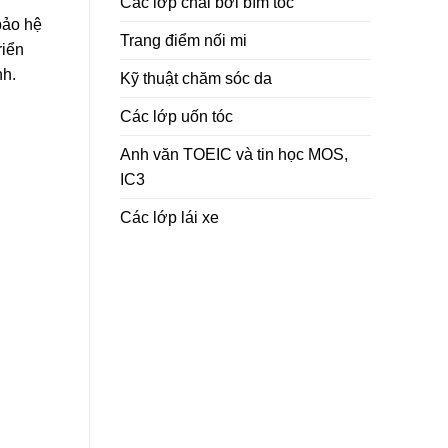
Các lớp chải bới bím tóc
bảo hệ
Trang điểm nối mi
riển
nh.
Kỹ thuật chăm sóc da
Các lớp uốn tóc
Anh văn TOEIC và tin học MOS,
IC3
Các lớp lái xe