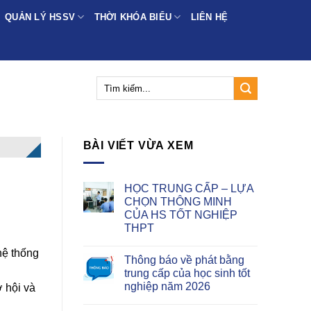
QUẢN LÝ HSSV
THỜI KHÓA BIỂU
LIÊN HỆ
BÀI VIẾT VỪA XEM
HỌC TRUNG CẤP – LỰA
CHỌN THÔNG MINH
CỦA HS TỐT NGHIỆP
THPT
hệ thống
Thông báo về phát bằng
trung cấp của học sinh tốt
nghiệp năm 2026
 hội và