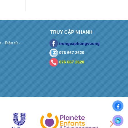
TRUY CẬP NHANH
- Điện tử -
trungcaphungvuong
076 667 2620
076 667 2620