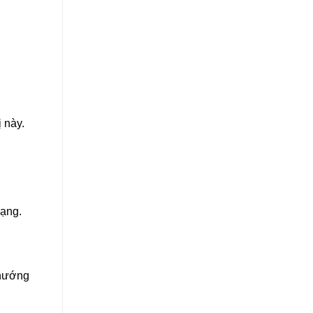
ị này.
mạng.
 hướng