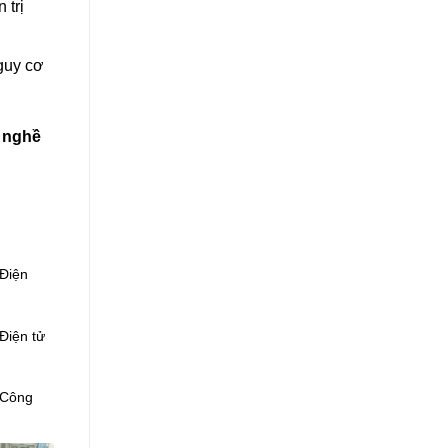
 trị
guy cơ
h nghề
Điện
Điện tử
 Công