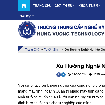
Skip
TRANG CHỦ
GIỚI THIỆU
KHOA/TT/BM
to
content
NỘI BỘ
Trang Chủ
»
Tuyển Sinh
»
Xu Hướng Nghề Nghiệp Quả
Xu Hướng Nghề Ng
17/06/2024
2795 lượ
Với sự phát triển không ngừng của công nghệ thông
mạng máy tính, ngành Quản trị Mạng máy tính đang 
Nhà trường muốn chia sẻ với bạn những xu hướng n
định hướng tốt hơn cho sự nghiệp của mình