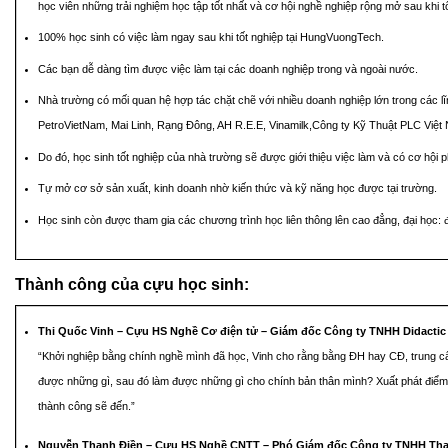
học viên những trải nghiệm học tập tốt nhất và cơ hội nghề nghiệp rộng mở sau khi t
100% học sinh có việc làm ngay sau khi tốt nghiệp tại HungVuongTech.
Các bạn dễ dàng tìm được việc làm tại các doanh nghiệp trong và ngoài nước.
Nhà trường có mối quan hệ hợp tác chặt chẽ với nhiều doanh nghiệp lớn trong các l
PetroVietNam, Mai Linh, Rạng Đông, AH R.E.E, Vinamilk,Công ty Kỹ Thuật PLC Việ
Do đó, học sinh tốt nghiệp của nhà trường sẽ được giới thiệu việc làm và có cơ hội ph
Tự mở cơ sở sản xuất, kinh doanh nhờ kiến thức và kỹ năng học được tại trường.
Học sinh còn được tham gia các chương trình học liên thông lên cao đẳng, đại học:
Thành công của cựu học sinh:
Thi Quốc Vinh – Cựu HS Nghề Cơ điện tử – Giám đốc Công ty TNHH Didactic
“Khởi nghiệp bằng chính nghề mình đã học, Vinh cho rằng bằng ĐH hay CĐ, trung cấp
được những gì, sau đó làm được những gì cho chính bản thân mình? Xuất phát điểm 
thành công sẽ đến.”
Nguyễn Thanh Điền – Cựu HS Nghề CNTT – Phó Giám đốc Công ty TNHH Than