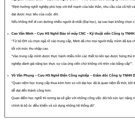
“Định hướng nghề nghiệp phù hợp với thế mạnh của bản thân, nhu cầu của xã hội và 
đạt được mục tiêu của cuộc đời.
Nếu không thể đi con đường nhiều người đi nhất (Đại học), tại sao bạn không chọn co
Cao Văn Minh – Cựu HS Nghề Bảo trì máy CNC – Kỹ thuật viên Công ty TNHH
“Từ bỏ ĐH và chọn ngã rẽ vào trung cấp, Minh đã cho mọi người thấy mình đã lựa c
tốt với mức thu nhập cao.
“Vào trung cấp mình được thực hành nhiều trên các thiết bị nên tạo được hứng thú tro
nghiệp đánh giá năng lực thực sự của ứng viên chứ không chỉ nhìn vào bằng cấp””.
Võ Văn Phụng – Cựu HS Nghề Điện Công nghiệp – Giám đốc Công ty TNHH D
“Quan niệm học trung cấp thua kém hơn so với đại học đã là quan niệm lỗi thời, bởi t
dễ đạt đến thành công hơn.
Quan điểm học nghề thì tương lai sẽ gắn với những công việc đòi hỏi sức lực nặng 
chính là bộ óc điều khiển và sử dụng những hệ thống đó”.